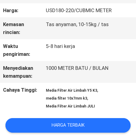
Harga:
USD180-220/CUBMIC METER
KONTROL
Kemasan
Tas anyaman, 10-15kg / tas
KUALITAS
rincian:
Waktu
5-8 hari kerja
HUBUNGI
pengiriman:
KAMI
Menyediakan
1000 METER BATU / BULAN
kemampuan:
MINTA
Cahaya Tinggi:
,
Media Filter Air Limbah Y5 K3
,
media filter 10x7mm k3
KUTIPAN
Media Filter Air Limbah JULI
SITEMAP
HARGA TERBAIK