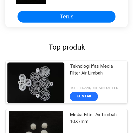
spot makes all the difference. No more eye
strain during long sessions. Highly recommend
Terus
taking the time to set it up properly!""The Pico
4's visual clarity is fantastic once you dial in the
IPD correctly. The manual adjustment is
smooth, and finding that sweet spot makes all
Top produk
the difference. No more eye strain during long
sessions. Highly r
Teknologi Ifas Media
Filter Air Limbah
USD180-220/CUBMIC METER MOQ:1CubmicMeter
KONTAK
Media Filter Air Limbah
10X7mm