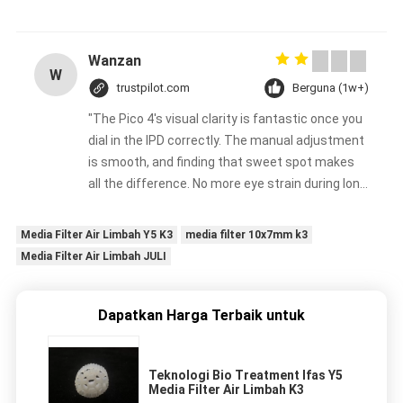
Wanzan
W
trustpilot.com
Berguna (1w+)
"The Pico 4's visual clarity is fantastic once you
dial in the IPD correctly. The manual adjustment
is smooth, and finding that sweet spot makes
all the difference. No more eye strain during long
sessions. Highly recommend taking the time to
set it up properly!""The Pico 4's visual clarity is
Media Filter Air Limbah Y5 K3
media filter 10x7mm k3
fantastic once you dial in the IPD correctly. The
Media Filter Air Limbah JULI
manual adjustment is smooth, and finding that
sweet spot makes all the difference. No more
eye strain during long sessions. Highly
Dapatkan Harga Terbaik untuk
recommend taking the time to set it up
properly!""The Pico 4's visual clarity is fantastic
Teknologi Bio Treatment Ifas Y5
once you dial in the IPD correctly. The manual
Media Filter Air Limbah K3
adjustment is smooth, and finding that sweet