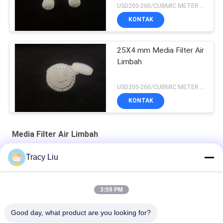
USD200-260/CUBMIC METER MOQ:1CubmicMeter
KONTAK
25X4 mm Media Filter Air
Limbah
USD200-260/CUBMIC METER MOQ:1CubmicMeter
KONTAK
Media Filter Air Limbah
Tracy Liu
HDPE 19 Kamar MBBR Media Filter Air Limbah 25X10mm
1000 M2 / M3 Media Plastik Untuk Peralatan FAS Pengolahan
3:59 PM
Air Limbah
Good day, what product are you looking for?
Cetakan Ekstrusi Media Filter Air Limbah 25X4mm Putih