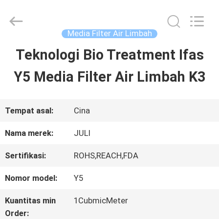
Tongxiang
LuoX
Plastic
CO.,LTD.
Media Filter Air Limbah
All
Rights
Teknologi Bio Treatment Ifas
RUMAH
Reserved.
Developed
by
Y5 Media Filter Air Limbah K3
ECER
PRODUK
Tempat asal:
Cina
TENTANG
Nama merek:
JULI
KAMI
Sertifikasi:
ROHS,REACH,FDA
Nomor model:
Y5
TUR
Kuantitas min
1CubmicMeter
PABRIK
Order: