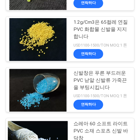
한
연락하다
것
1.2g/Cm3은 65컬레 연질
21
PVC 화합물 신발을 지지
공
합니다
Mbbr 여과 매체
장
USD1100-1500/TON MOQ:1 톤
연락하다
투
어
신발창은 푸른 부드러운
PVC 낟알 신발류 가죽끈
을 부팅시킵니다
품
22
USD1100-1500/TON MOQ:1 톤
질
연락하다
mbbr 운반대 매체
관
쇼레아 60 소프트 라이트
리
PVC 소재 스포츠 신발 바
닥창