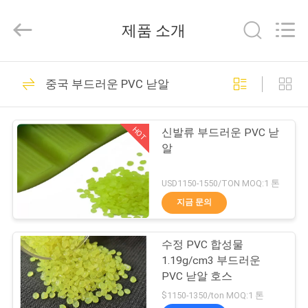
자.
Copyright
©
제품 소개
2021
-
2026
Tongxiang
LuoX
집
23
Plastic
중국 부드러운 PVC 낟알
CO.,LTD.
마비비르 바이오필
All
Rights
Reserved.
제
Developed
터 매체
HOT
by
신발류 부드러운 PVC 낟
ECER
품
알
USD1150-1550/TON MOQ:1 톤
우
지금 문의
22
리
수정 PVC 합성물
에
mbbr 생물 매체
1.19g/cm3 부드러운
관
PVC 낟알 호스
$1150-1350/ton MOQ:1 톤