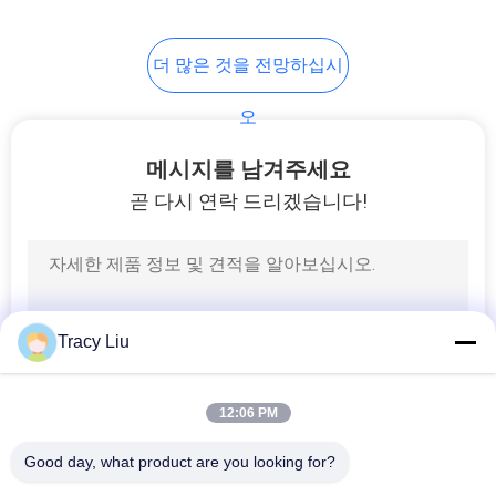
정
15
더 많은 것을 전망하십시
베드 미생물막 반응
보
오
보
기 매체를 이동하기
호
메시지를 남겨주세요
곧 다시 연락 드리겠습니다!
정
책
9
부드러운 PVC 합성
Tracy Liu
물
12:06 PM
Good day, what product are you looking for?