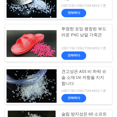
USD1250-1550/TON MOQ:1 톤
저
연락하다
21
희
HDPE 필터용 여과
투명한 포밍 팽창된 부드
와
러운 PVC 낟알 가죽끈
매체
연
USD1150-1550/TON MOQ:1 톤
락
연락하다
인
견고성은 A55 비 하락 슈
17
솔 소재 UV 저항을 지지
용
폐수 필터용 여과 매
합니다
을
USD1150-1550/TON MOQ:1 톤
체
연락하다
요
청
슬립 방지성은 60 소프트