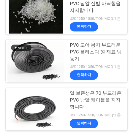
PVC 낟알 신발 바닥창을
하
지지합니다
15
십
USD1250-1550/TON MOQ:1 톤
떠있는 비드 필터 매
연락하다
시
체
오
PVC 도어 봉지 부드러운
PVC 플라스틱 원 재료 냉
동기
사
USD1250-1350/TON MOQ:1 톤
이
연락하다
15
트
바이오셀 필터용 여
열 보존성은 70 부드러운
맵
PVC 낟알 케이블을 지지
과 매체
합니다
USD1250-1550/TON MOQ:1 톤
개
연락하다
인