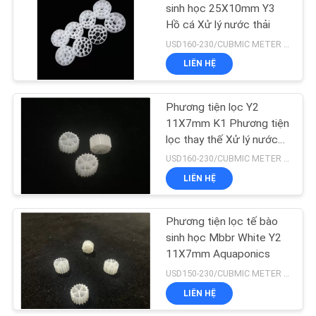
sinh học 25X10mm Y3
BẢO
Hồ cá Xử lý nước thải
MẬT
15
USD160-230/CUBMIC METER MOQ:1CubmicMeter
Phương tiện lọc hạt
LIÊN HỆ
nổi
Phương tiện lọc Y2
11X7mm K1 Phương tiện
lọc thay thế Xử lý nước
nuôi trồng thủy sản
USD160-230/CUBMIC METER MOQ:1CubmicMeter
LIÊN HỆ
15
Phương tiện lọc tế
Phương tiện lọc tế bào
sinh học Mbbr White Y2
bào sinh học
11X7mm Aquaponics
USD150-230/CUBMIC METER MOQ:1CubmicMeter
LIÊN HỆ