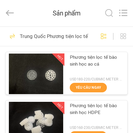
-
2026
Tongxiang
Sản phẩm
LuoX
Plastic
CO.,LTD.
All
NHÀ
Rights
23
Reserved.
Trung Quốc Phương tiện lọc tế bào sinh học
Developed
Phương tiện lọc sinh
by
ECER
SẢN
học MBBR
HOT
Phương tiện lọc tế bào
PHẨM
sinh học ao cá
VỀ
USD180-220/CUBMIC METER MOQ:1CubmicMeter
CHÚNG
YÊU CẦU NGAY
22
TÔI
HOT
Phương tiện lọc tế bào
MBBR Bio Media
sinh học HDPE
CHUYẾN
THAM
USD160-230/CUBMIC METER MOQ:1CubmicMeter