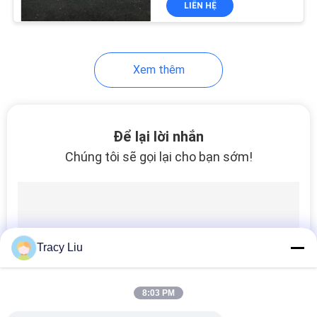
LIÊN HỆ
10
Hạt PVC mềm
Xem thêm
Để lại lời nhắn
Chúng tôi sẽ gọi lại cho bạn sớm!
10
Hạt nhựa PVC
Tracy Liu
8:03 PM
10