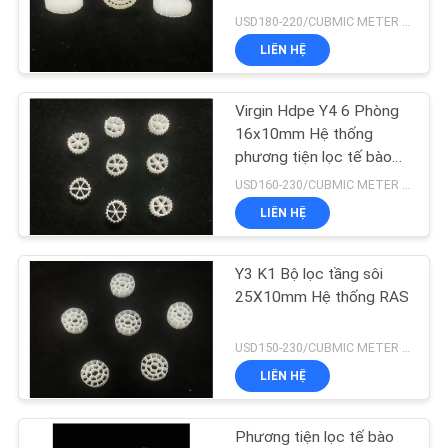
TÔI
USD180-220/CUBMIC METER MOQ:1CubmicMeter
LIÊN HỆ
YÊU
21
CẦU
Phương tiện lọc
Virgin Hdpe Y4 6 Phòng
ĐẶT
16x10mm Hệ thống
HDPE
phương tiện lọc tế bào
GIÁ
sinh học
USD160-230/CUBMIC METER MOQ:1CubmicMeter
LIÊN HỆ
SƠ
ĐỒ
Y3 K1 Bộ lọc tầng sôi
17
TRANG
25X10mm Hệ thống RAS
Phương tiện lọc
WEB
USD150-230/CUBMIC METER MOQ:1CubmicMeter
nước thải
LIÊN HỆ
CHÍNH
SÁCH
Phương tiện lọc tế bào