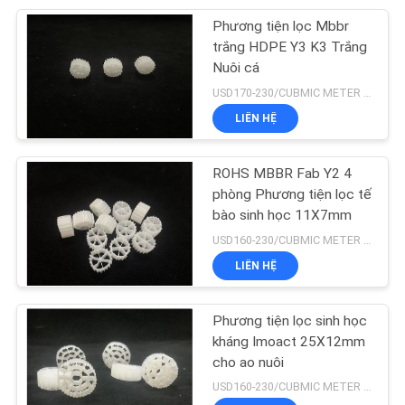
Phương tiện lọc Mbbr
15
trắng HDPE Y3 K3 Trắng
Môi trường lò phản
Nuôi cá
USD170-230/CUBMIC METER MOQ:1CubmicMeter
ứng màng sinh học
LIÊN HỆ
chuyển động
ROHS MBBR Fab Y2 4
phòng Phương tiện lọc tế
bào sinh học 11X7mm
9
USD160-230/CUBMIC METER MOQ:1CubmicMeter
LIÊN HỆ
Hợp chất PVC mềm
Phương tiện lọc sinh học
kháng Imoact 25X12mm
cho ao nuôi
USD160-230/CUBMIC METER MOQ:1CubmicMeter