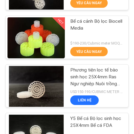
YÊU CẦU NGAY
QUAN
NHÀ
HOT
Bể cá cảnh Bộ lọc Biocell
MÁY
21
Media
Phương tiện lọc
KIỂM
$190-230/Cubmic meter MOQ:1CubmicMeter
MBBR
YÊU CẦU NGAY
SOÁT
CHẤT
Phương tiện lọc tế bào
LƯỢNG
sinh học 25X4mm Ras
Ngư nghiệp Nuôi trồng
22
thủy sản
USD150-190/CUBMIC METER MOQ:1CubmicMeter
LIÊN
LIÊN HỆ
HỆ
MBBR Carrier Media
VỚI
Y5 Bể cá Bộ lọc sinh học
CHÚNG
25X4mm Bể cá FDA