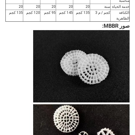
مناسبة
خدمة الحياة
سنة
20
20
20
20
20
الكثافة
كجم / م 3
135 كجم
145 كجم
95 كجم
120 كجم
135 كجم
الظاهرية
صور MBBR: