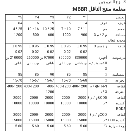
3. نزع النتروجين
معلمة منتج الناقل MBBR:
العنصر
Y1
Y2
Y3
Y4
Y5
غرف
غرف
4
5
19
6
64
بحجم
مم
11 * 7
10 * 7
25 * 10
16 * 10
25 * 4
مساحة
م 2 / م 3
900
1000
600
800
1200
محددة فعالة
كثافة
ز / سم 3
0.95 ±
0.95 ±
0.95 ±
0.95 ±
0.95 ±
0.02
0.02
0.02
0.02
0.02
مرصوصة
أجهزة
830000
850000
97000 ين
260000
210000 ين
الكمبيوتر / م
ين ياباني
ين ياباني
ياباني
ين ياباني
ياباني
3
المسامية
٪
85
85
90
85
85
الجرعة
٪
15-68
15-70
15-67
15-67
15-70
كفاءة
gNH4-N / م
400-1200
400-1200
400-
400-1200
400-1200
النترجة
3 * د
1200
كفاءة
gBOD5 / م 3
2000-
2000-
2000-
2000-
2000-
أكسدة
* د
10000
10000
10000
10000
10000
BOD5
كفاءة
gCOD / م 3
2000-
2000-
2000-
2000-
2000-
أكسدة COD
* د
15000
15000
15000
15000
15000
درجة حرارة
℃
5-60
5-60
5-60
5-60
5-60