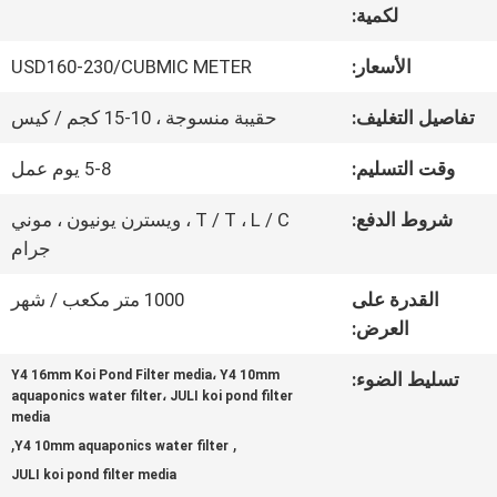
لكمية:
مراقبة
الأسعار:
USD160-230/CUBMIC METER
الجودة
تفاصيل التغليف:
حقيبة منسوجة ، 10-15 كجم / كيس
وقت التسليم:
5-8 يوم عمل
اتصل
شروط الدفع:
T / T ، L / C ، ويسترن يونيون ، موني
بنا
جرام
القدرة على
1000 متر مكعب / شهر
اطلب
العرض:
اقتباس
Y4 16mm Koi Pond Filter media، Y4 10mm
تسليط الضوء:
aquaponics water filter، JULI koi pond filter
media
,
,
Y4 10mm aquaponics water filter
خريطة
JULI koi pond filter media