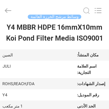
Tongxiang
LuoX
Plastic
CO.,LTD.
وسائط مرشح الخرزة العائمة
All
Rights
Y4 MBBR HDPE 16mmX10mm
المنزل
Reserved.
Developed
by
Koi Pond Filter Media ISO9001
ECER
المنتجات
مكان المنشأ:
الصين
حولنا
اسم العلامة
JULI
التجارية:
جولة
إصدار الشهادات:
ROHS,REACH,FDA
في
رقم الموديل:
Y4
المصنع
الحد الأدنى
1 متر مكعب