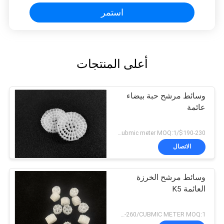
استمر
أعلى المنتجات
وسائط مرشح حبة بيضاء
عائمة
$190-230/Cubmic meter MOQ:1 متر مكعب
الاتصال
وسائط مرشح الخرزة
العائمة K5
USD150-260/CUBMIC METER MOQ:1 متر مكعب