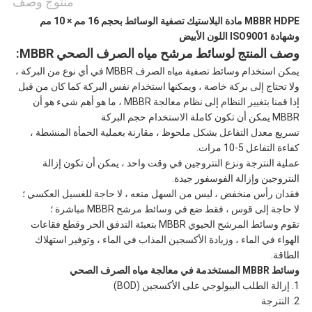
منتوج وصف
MBBR HDPE مادة البلاستيك تصفية الوسائط بحجم 16 مم × 10 مم
وشهادة ISO9001 اللون الأبيض
وصف المنتج لوسائط مرشح مياه الصرف الصحي MBBR:
يمكن استخدام وسائط تصفية مياه الصرف MBBR في أي نوع من البركة ،
ولا تحتاج إلى بركة خاصة ، ويمكنها استخدام نفس البركة كما كان من قبل
إذا قمنا بتغيير النظام إلى نظام معالجة MBBR ، ما هو أهم شيء هو أن
MBBR يمكن أن تكون كاملة الاستخدام حجم البركة
تسريع معدل التفاعل بشكل ملحوظ ، مقارنة بعملية الحمأة المنشطة ،
كفاءة التفاعل 5-10 مرات.
عملية النترجة ونزع النتروجين في وقت واحد ، يمكن أن تكون إزالة
النتروجين وإزالة الفوسفور جيدة.
فقدان رأس منخفض ، ليس من السهل منعه ، لا حاجة للغسيل العكسي ؛
لا حاجة إلى قوس ، فقط ضع في وسائط مرشح MBBR مباشرة ؛
تقوم وسائط المرشح الحيوي MBBR بتعبئة التدفق الحر وقطع فقاعات
الهواء في الماء ، وزيادة الأكسجين المذاب في الماء ، وتوفير استهلاك
الطاقة.
وسائط MBBR المستخدمة في معالجة مياه الصرف الصحي
1. إزالة الطلب البيولوجي على الأكسجين (BOD)
2. النترجة