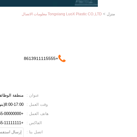
منزل
>
Tongxiang LuoX Plastic CO.,LTD معلومات الاتصال
+8613911115555
عنوان :
منطقة الوظائف الصناعية ZHOUQUAN ، مدينة تو
وقت العمل :
8:00-17:00(بتوقيت بكين)
هاتف العمل :
+86-0755-00000000(وقت العمل)
الفاكس :
+86-0755-11111111
اتصل بنا :