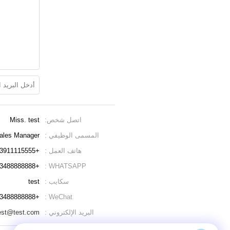
اتصل شخص:
Miss. test
المسمى الوظيفي :
ales Manager
هاتف العمل :
+8613911115555
+8613488888888
WHATSAPP :
سكايب :
test
+8613488888888
WeChat :
البريد الإلكتروني :
est@test.com