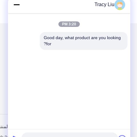
Tracy Liu
3:20 PM
Good day, what product are you looking 
الاقسام
حول نا
for?
MBBR Biofilter Media
MBBR Bio Media
وسائط تصفية Mbbr
MBBR كاريير ميديا
منزل
المنت