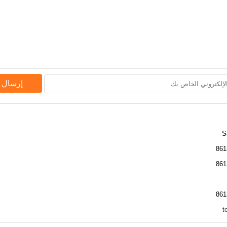
إرسال 
S
t