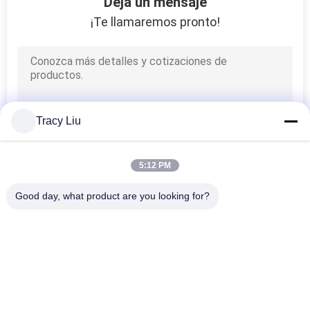
Deja un mensaje
DEL
¡Te llamaremos pronto!
SITIO
POLÍTICA
DE
Tracy Liu
PRIVACIDAD
5:12 PM
Good day, what product are you looking for?
Categorías Populares
Todos
Medios Del Biofilter 
Bio Medios Del Mbbr
Del Mbbr
Medios De Filtro De 
Medios Del 
Mbbr
Portador Del Mbbr