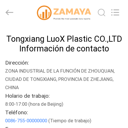
Tongxiang
LuoX
Plastic
CO.,LTD.
All
Rights
Reserved.
Developed
EN
by
ECER
Tongxiang LuoX Plastic CO.,LTD
CASA
Información de contacto
PRODUCTOS
Dirección:
ZONA INDUSTRIAL DE LA FUNCIÓN DE ZHOUQUAN,
SOBRE
CIUDAD DE TONGXIANG, PROVINCIA DE ZHEJIANG,
NOSOTROS
CHINA
Holario de trabajo:
RECORRIDO
8:00-17:00 (hora de Beijing)
Teléfono:
POR
0086-755-00000000
(Tiempo de trabajo)
LA