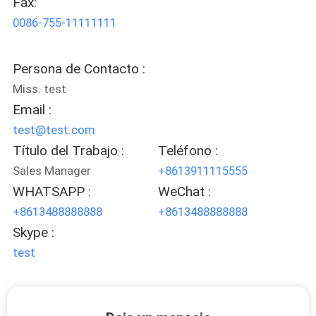
Fax:
FÁBRICA
0086-755-11111111
CONTROL
Persona de Contacto :
DE
Miss. test
CALIDAD
Email :
test@test.com
CONTACTA
Título del Trabajo :
Teléfono :
Sales Manager
+8613911115555
CON
WHATSAPP :
WeChat :
NOSOTROS
+8613488888888
+8613488888888
Skype :
SOLICITAR
test
UNA CITA
MAPA