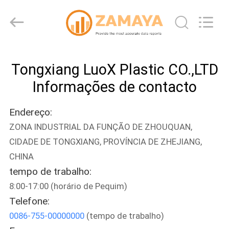
Tongxiang
LuoX
Plastic
CO.,LTD.
All
Rights
Reserved.
Developed
PARA
by
ECER
Tongxiang LuoX Plastic CO.,LTD
CASA
Informações de contacto
PRODUTOS
Endereço:
ZONA INDUSTRIAL DA FUNÇÃO DE ZHOUQUAN,
SOBRE
CIDADE DE TONGXIANG, PROVÍNCIA DE ZHEJIANG,
NÓS
CHINA
tempo de trabalho:
VISITA
8:00-17:00 (horário de Pequim)
Telefone:
À
0086-755-00000000
(tempo de trabalho)
FÁBRICA