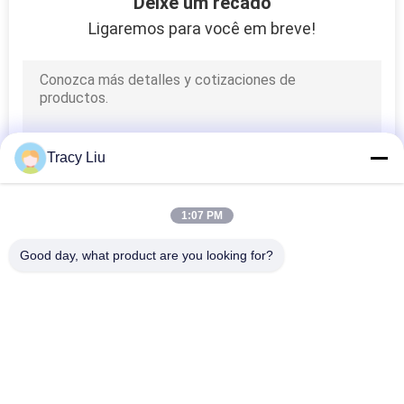
Deixe um recado
Ligaremos para você em breve!
POLÍTICA
DE
PRIVACIDADE
Tracy Liu
1:07 PM
Good day, what product are you looking for?
Categorias populares
Todos
Meios Do Biofilter 
Bio Meios Do Mbbr
Do Mbbr
Meios De Filtro De 
Meios Do Portador 
Mbbr
Do Mbbr