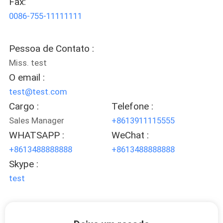
Fax:
0086-755-11111111
CONTROLE
DE
Pessoa de Contato :
QUALIDADE
Miss. test
O email :
CONTACTE-
test@test.com
NOS
Cargo :
Telefone :
Sales Manager
+8613911115555
WHATSAPP :
WeChat :
SOLICITE UM
+8613488888888
+8613488888888
ORÇAMENTO
Skype :
test
MAPA
DO
SITE