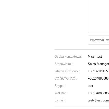
:
Osoba kontaktowa:
Miss. test
Stanowisko :
Sales Manager
telefon służbowy :
+86139111155
CO SŁYCHAĆ :
+86134888888
Skype :
test
WeChat :
+86134888888
E-mail :
test@test.com