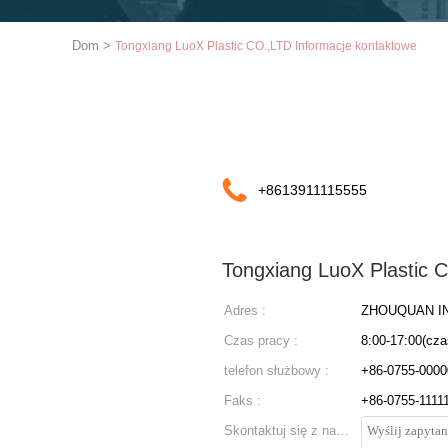
Dom
>
Tongxiang LuoX Plastic CO.,LTD Informacje kontaktowe
+8613911115555
Tongxiang LuoX Plastic 
Adres :
ZHOUQUAN IN
Czas pracy :
8:00-17:00(cza
telefon służbowy :
+86-0755-000
Faks :
+86-0755-1111
Skontaktuj się z nami