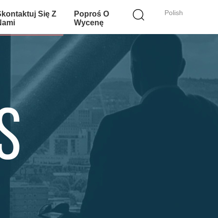
Polish
Skontaktuj Się Z
Poproś O
Nami
Wycenę