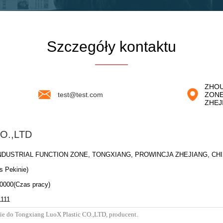
Szczegóły kontaktu
ZHOU
test@test.com
ZONE
ZHEJ
CO.,LTD
DUSTRIAL FUNCTION ZONE, TONGXIANG, PROWINCJA ZHEJIANG, CH
s Pekinie)
00000(Czas pracy)
1111