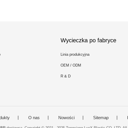
Wycieczka po fabryce
e
Linia produkcyjna
OEM / ODM
R & D
dukty
O nas
Nowości
Sitemap
BBR
dostawca. Copyright © 2021 - 2025 Tongxiang LuoX Plastic CO.,LTD. Al