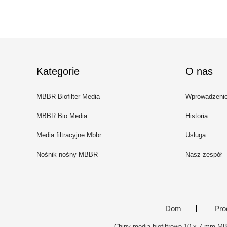
Kategorie
O nas
MBBR Biofilter Media
Wprowadzeni
MBBR Bio Media
Historia
Media filtracyjne Mbbr
Usługa
Nośnik nośny MBBR
Nasz zespół
Dom
Pro
Chiny media biofiltrowe 10 x 7 mm M