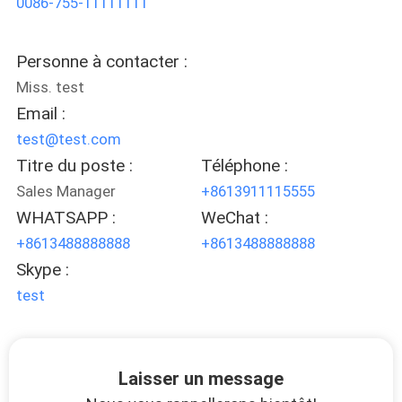
0086-755-11111111
VISITE
DE
Personne à contacter :
L'USINE
Miss. test
Email :
CONTRÔLE
test@test.com
DE
Titre du poste :
Téléphone :
LA
Sales Manager
+8613911115555
WHATSAPP :
WeChat :
QUALITÉ
+8613488888888
+8613488888888
Skype :
NOUS
test
CONTACTER
DEMANDEZ
Laisser un message