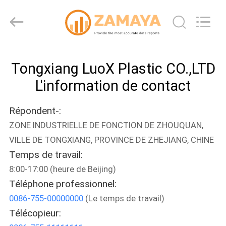
Tongxiang
LuoX
Plastic
CO.,LTD.
All
Rights
Reserved.
À
Developed
by
Tongxiang LuoX Plastic CO.,LTD
ECER
LA
L'information de contact
MAISON
Répondent-:
PRODUITS
ZONE INDUSTRIELLE DE FONCTION DE ZHOUQUAN,
VILLE DE TONGXIANG, PROVINCE DE ZHEJIANG, CHINE
À
Temps de travail:
PROPOS
8:00-17:00 (heure de Beijing)
DE
Téléphone professionnel:
0086-755-00000000
(Le temps de travail)
NOUS
Télécopieur: