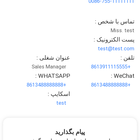
0086-755-11111111
کیفیت
تماس با شخص :
با
Miss. test
ما
پست الکترونیک :
تماس
test@test.com
بگیرید
تلفن :
عنوان شغلی :
Sales Manager
+8613911115555
درخواست
WHATSAPP :
WeChat :
+8613488888888
+8613488888888
نقل قول
اسکایپ :
test
نقشه
سایت
پیام بگذارید
سیاست