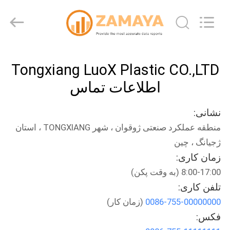
LuoX
Plastic
CO.,LTD.
All
Rights
Reserved.
Developed
by
خونه
ECER
Tongxiang LuoX Plastic CO.,LTD
محصولات
اطلاعات تماس
نشانی:
درباره
منطقه عملکرد صنعتی ژوقوان ، شهر TONGXIANG ، استان
ما
ژجیانگ ، چین
زمان کاری:
تور
8:00-17:00 (به وقت پکن)
کارخانه
تلفن کاری:
0086-755-00000000
(زمان کار)
فکس:
کنترل