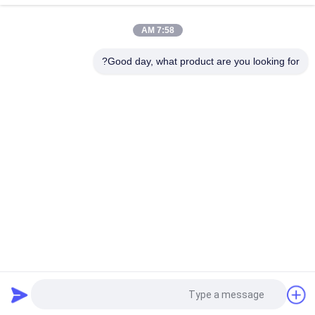
7:58 AM
Good day, what product are you looking for?
دسته بندی های محبوب
همه
MBBR بیو رسانه
رسانه بیوفیلتر MBBR
رسانه حامل MBBR
Mbbr Filter Media
رسانه فیلتر فاضلاب
رسانه فیلتر HDPE
رسانه فیلتر Biocell
شناور فیلتر مهره
درخواست نقل قول