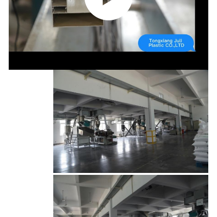
کیفیت
با
ما
تماس
بگیرید
درخواست
نقل قول
نقشه
سایت
سیاست