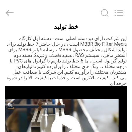
LuoX
Plastic
CO.,LTD.
All
Rights
Reserved.
Developed
خط تولید
by
خونه
ECER
این شرکت دارای دو دسته اصلی است ، دسته اول کارگاه
MBBR Bio Filter Media است ، در حال حاضر 7 خط تولید برای
محصولات
تولید اشکال مختلف محصول MBBR ، رسانه فیلتر MBBR برای
استخر ماهی ، سیستم RAS ،
2. دسته دوم
تصفیه فاضلاب و غیره
تولید گرانول است ، ما 5 خط تولید داریم تا گرانول های PVC با
درجه مختلف ، رنگ های مختلف را برآورده کنیم تا نیازهای
درباره
مشتریان مختلف را برآورده کنیم. این شرکت با صداقت عمل
ما
می کند ، کیفیت بالاترین است و خدمات با کیفیت بالا را در شیوه
حرفه ای
تور
کارخانه
کنترل