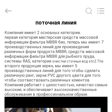
Tongxiang
LuoX
Plastic
CO.,LTD.
All
Rights
Reserved.
поточная линия
Developed
ДОМОЙ
by
ECER
Компания имеет 2 основных категории,
первая категория мастерская средств массовой
ПРОДУКТЫ
информации фильтра MBBR био, теперь мы имеет 7
производственных линий для произведения
различных форм продукта MBBR, средств массовой
информации фильтра MBBR для рыбного пруда,
О
системы RAS, категории
очистки сточных вод etc2.The
НАС
второго продукция зерен, мы имеет 5
производственных линий для того чтобы сделать
различную ранг, зерна PVC другого цвета для того
чтобы соотвествовать различных клиентов.
ЭКСКУРСИЯ
Компания работает с целостностью, качество самые
высокие, и обеспечивает высококачественные
ПО
обслуживания в профессиональном образе.
ЗАВОДУ