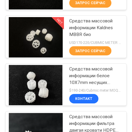
КОНТРОЛЬ
ЗАПРОС СЕЙЧАС
био
КАЧЕСТВА
HOT
Средства массовой
21
информации Kaldnes
СВЯЖИТЕСЬ
MBBR био
Средства
С
USD170-220/CUBMIC METER MOQ:1CubmicMeter
массовой
НАМИ
ЗАПРОС СЕЙЧАС
информации
Средства массовой
ЗАПРОСИТЕ
фильтра Мббр
информации белое
ЦИТАТУ
10X7mm несущих
22
MBBR HDPE
$190-240/Cubmic meter MOQ:1CubmicMeter
девственницы био био
средства
КАРТА
КОНТАКТ
САЙТА
массовой
Средства массовой
информации
информации фильтра
ПОЛИТИКА
двигая кровати HDPE