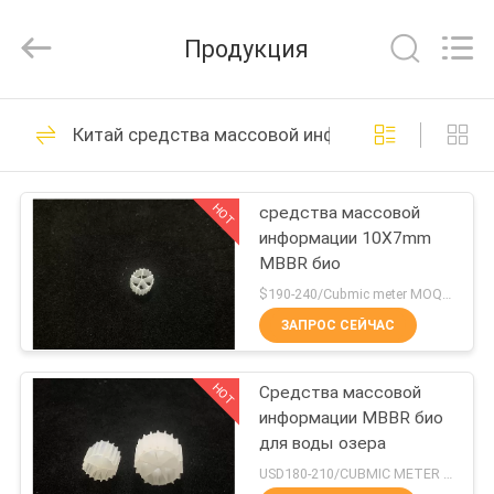
Tongxiang
LuoX
Plastic
Продукция
CO.,LTD.
All
Rights
Reserved.
Developed
ДОМОЙ
23
by
Китай средства массовой информации мббр би
ECER
средства
ПРОДУКТЫ
массовой
HOT
средства массовой
информации 10X7mm
информации
О
MBBR био
НАС
biofilter mbbr
$190-240/Cubmic meter MOQ:1CubmicMeter
ЗАПРОС СЕЙЧАС
22
ЭКСКУРСИЯ
средства
HOT
Средства массовой
ПО
информации MBBR био
ЗАВОДУ
массовой
для воды озера
USD180-210/CUBMIC METER MOQ:1CubmicMeter
информации мббр