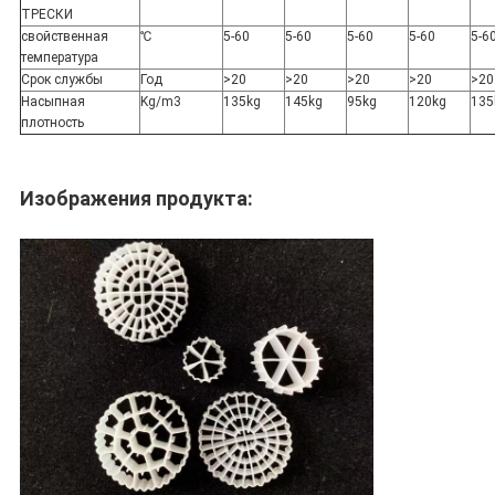
ТРЕСКИ
свойственная
℃
5-60
5-60
5-60
5-60
5-6
температура
Срок службы
Год
>20
>20
>20
>20
>20
Насыпная
Kg/m3
135kg
145kg
95kg
120kg
135
плотность
Изображения продукта: