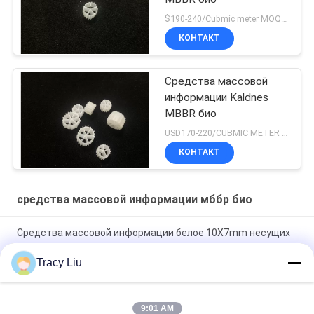
$190-240/Cubmic meter MOQ:1CubmicMeter
КОНТАКТ
Средства массовой
информации Kaldnes
MBBR био
USD170-220/CUBMIC METER MOQ:1CubmicMeter
КОНТАКТ
средства массовой информации мббр био
Средства массовой информации белое 10X7mm несущих
MBBR HDPE девственницы био био
Tracy Liu
Средства массовой информации фильтра двигая кровати
HDPE девственницы 800M2/M3 6 комнат
9:01 AM