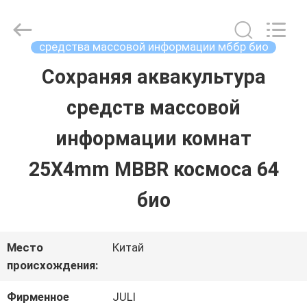
2026
Tongxiang
LuoX
Plastic
средства массовой информации мббр био
CO.,LTD.
All
Сохраняя аквакультура
ДОМОЙ
Rights
Reserved.
Developed
средств массовой
by
ECER
ПРОДУКТЫ
информации комнат
25X4mm MBBR космоса 64
О
био
НАС
Место
Китай
ЭКСКУРСИЯ
происхождения:
ПО
Фирменное
JULI