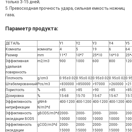
только 3-15 дней;
5. Превосходная прочность удара, сильная емкость ножниц
газа;
Параметр продукта:
ДЕТАЛЬ
Y1
Y2
Y3
Y4
Y5
Комнаты
комнаты
4
5
19
6
64
Размер
mm
11*7
10*7
25*10
16*10
25*
Эффективная
m2/m3
900
1000
600
800
120
удельная
поверхность
Плотность
g/cm3
0.95±0.02
0.95±0.02
0.95±0.02
0.95±0.02
0.9
Штабелированный
Pcs/m3
>830000
>850000
>97000
>260000
>21
Пористость
%
>85
>85
>90
>85
>85
Дозировка
%
15-68
15-70
15-67
15-67
15-
Эффективность
gNH4-
400-1200
400-1200
400-1200
400-1200
400
нитрификации
N/m3*d
Эффективность
gBOD5/m3*d
2000-
2000-
2000-
2000-
200
оксидации BOD5
10000
10000
10000
10000
100
Эффективность
gCOD/m3*d
2000-
2000-
2000-
2000-
200
оксидации
15000
15000
15000
15000
150