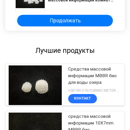
массовой информации комнат
25X4mm MBBR космоса 64 био
Продолжать
Лучшие продукты
Средства массовой
информации MBBR био
для воды озера
USD180-210/CUBMIC METER MOQ:1CubmicMeter
КОНТАКТ
средства массовой
информации 10X7mm
MBBR био