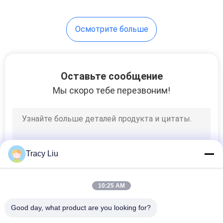
15
Осмотрите больше
Средства
массовой
информации
Оставьте сообщение
Мы скоро тебе перезвоним!
реактора Biofilm
двигая кровати
9
Мягкая смесь PVC
Tracy Liu
10:25 AM
Good day, what product are you looking for?