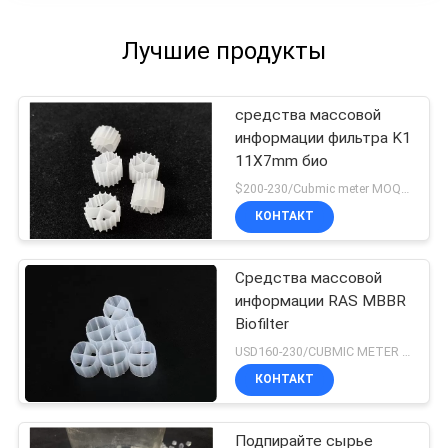
the difference. No more eye strain during long
sessions. Highly r
Лучшие продукты
средства массовой
информации фильтра K1
11X7mm био
$200-230/Cubmic meter MOQ:1CubmicMeter
КОНТАКТ
Средства массовой
информации RAS MBBR
Biofilter
USD160-230/CUBMIC METER MOQ:1CubmicMeter
КОНТАКТ
Подпирайте сырье