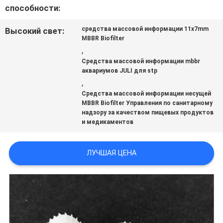
способности:
КАРТА
средства массовой информации 11x7mm
Высокий свет:
MBBR Biofilter
САЙТА
,
Средства массовой информации mbbr
аквариумов JULI для stp
,
ПОЛИТИКА
Средства массовой информации несущей
MBBR Biofilter Управления по санитарному
КОНФИДЕНЦИАЛЬНОСТИ
надзору за качеством пищевых продуктов
и медикаментов
ЛУЧШАЯ ЦЕНА