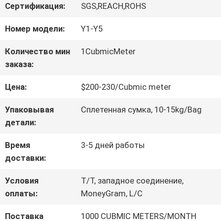
Сертификация:
SGS,REACH,ROHS
ЗАВОДУ
Номер модели:
Y1-Y5
КОНТРОЛЬ
Количество мин
1CubmicMeter
заказа:
КАЧЕСТВА
Цена:
$200-230/Cubmic meter
СВЯЖИТЕСЬ
Упаковывая
Сплетенная сумка, 10-15kg/Bag
детали:
С
Время
3-5 дней работы
НАМИ
доставки:
Условия
T/T, западное соединение,
ЗАПРОСИТЕ
оплаты:
MoneyGram, L/C
ЦИТАТУ
Поставка
1000 CUBMIC METERS/MONTH