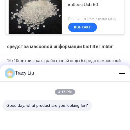
кабеля Usb 60
$190-230/Cubmic meter MOQ:1CubmicMeter
КОНТАКТ
средства массовой информации biofilter mbbr
16x10mm чистка отработанной воды 6 средств массовой
информации комнат MBBR Biofilter
Tracy Liu
пруда фильтра аквакультуры 25X4mm область био
поверхностная
4:15 PM
Супер HDPE девственницы средств массовой информации
Good day, what product are you looking for?
декарбюризации MBBR Biofilter
Популярные категории
Все