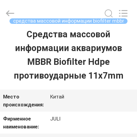
2025
Tongxiang
LuoX
Plastic
средства массовой информации biofilter mbbr
CO.,LTD.
All
Средства массовой
ДОМОЙ
Rights
Reserved.
Developed
информации аквариумов
by
ECER
ПРОДУКТЫ
MBBR Biofilter Hdpe
противоударные 11x7mm
О
НАС
Место
Китай
происхождения:
ЭКСКУРСИЯ
Фирменное
JULI
наименование:
ПО