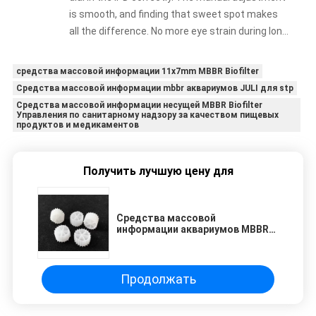
is smooth, and finding that sweet spot makes
all the difference. No more eye strain during long
sessions. Highly recommend taking the time to
set it up properly!""The Pico 4's visual clarity is
средства массовой информации 11x7mm MBBR Biofilter
fantastic once you dial in the IPD correctly. The
Средства массовой информации mbbr аквариумов JULI для stp
manual adjustment is smooth, and finding that
Средства массовой информации несущей MBBR Biofilter
Управления по санитарному надзору за качеством пищевых
sweet spot makes all the difference. No more
продуктов и медикаментов
eye strain during long sessions. Highly
recommend taking the time to set it up
properly!""The Pico 4's visual clarity is fantastic
Получить лучшую цену для
once you dial in the IPD correctly. The manual
adjustment is smooth, and finding that sweet
spot makes all the difference. No more eye
Средства массовой
информации аквариумов MBBR
strain during long sessions. Highly recommend
Biofilter Hdpe противоударные
taking the time to set it up properly!""The Pico
11x7mm
4's visual clarity is fantastic once you dial in the
Продолжать
IPD correctly. The manual adjustment is
smooth, and finding that sweet spot makes all