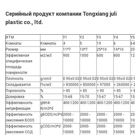
Серийный продукт компании Tongxiang juli
plastic co., ltd.
ИТМ
Y1
Y2
Y3
Y4
Y5
Комнаты
Комнаты
4
5
19
6
64
Размер
мм
11*7
10*7
25*10
16*10
25
Эффективная
м2/м3
900
1000
600
800
12
специфическая
площадь
поверхности
Плотность
g/cm3
0.95±0.02
0.95±0.02
0.95±0.02
0.95±0.02
0.
Складывается
Пч/м3
> 830000
> 850000
> 97000
> 260000
> 
Порозность
%
> 85
> 85
> 90
> 85
> 
Дозировка
%
15-68
15-70
15-67
15-67
15
Эффективность
gNH4-
400-1200
400-1200
400-1200
400-1200
40
нитрификации
N/m3*d
Эффективность
gBOD5/m3*d
2000 -
2000 -
2000 -
2000 -
20
окисления BOD5
10000
10000
10000
10000
10
Эффективность
gCOD/m3*d
2000-
2000-
2000-
2000-
20
окисления СОД
15000
15000
15000
15000
15