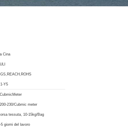
a Cina
ULI
SGS,REACH,ROHS
1-Y5
CubmicMeter
200-230/Cubmic meter
orsa tessuta, 10-15kg/Bag
-5 giorni del lavoro