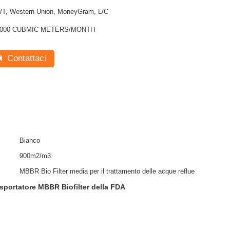
/T, Western Union, MoneyGram, L/C
1000 CUBMIC METERS/MONTH
Contattaci
Bianco
900m2/m3
MBBR Bio Filter media per il trattamento delle acque reflue
asportatore MBBR Biofilter della FDA