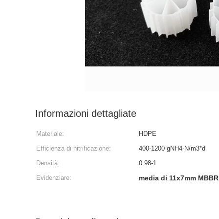
Informazioni dettagliate
Materiale:
HDPE
Efficienza di nitrificazione:
400-1200 gNH4-N/m3*d
Densità:
0.98-1
Evidenziare:
media di 11x7mm MBBR B