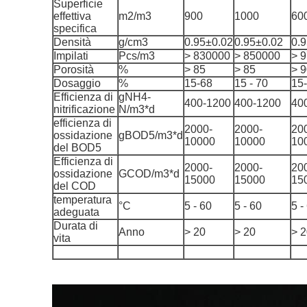
Superficie
effettiva
m2/m3
900
1000
60
specifica
Densità
g/cm3
0.95±0.02
0.95±0.02
0.
Impilati
Pcs/m3
> 830000
> 850000
> 
Porosità
%
> 85
> 85
> 
Dosaggio
%
15-68
15 - 70
15
Efficienza di
gNH4-
400-1200
400-1200
40
nitrificazione
N/m3*d
efficienza di
2000-
2000-
20
ossidazione
gBOD5/m3*d
10000
10000
10
del BOD5
Efficienza di
2000-
2000-
20
ossidazione
GCOD/m3*d
15000
15000
15
del COD
temperatura
°C
5 - 60
5 - 60
5 -
adeguata
Durata di
Anno
> 20
> 20
> 
vita