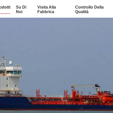
odotti
Su Di
Visita Alla
Controllo Della
Noi
Fabbrica
Qualità