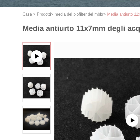
Casa
>
Prodotti
>
media del biofilter del mbbr
>
Media antiurto 11
Media antiurto 11x7mm degli acq