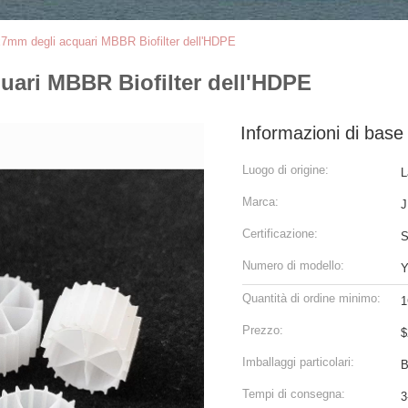
x7mm degli acquari MBBR Biofilter dell'HDPE
uari MBBR Biofilter dell'HDPE
Informazioni di base
Luogo di origine:
L
Marca:
J
Certificazione:
Numero di modello:
Y
Quantità di ordine minimo:
1
Prezzo:
$
Imballaggi particolari:
B
Tempi di consegna:
3