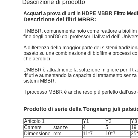
Descrizione di prodotto
Acquari a prova di urti in HDPE MBBR Filtro Medi
Descrizione dei filtri MBBR:
Il MBBR, comunemente noto come reattore a biofilm mo
fine degli anni'80 dal professor Hallvard dell' Unive
A differenza della maggior parte dei sistemi tradizion
basato su una combinazione di biofilm e processi con
che aerobici.
L'MBBR è attualmente la soluzione migliore per il tra
rifiuti e aumentando la capacità di trattamento senz
sistemi MBBR.
Il processo MBBR è anche reso più perfetto dall'us
Prodotto di serie della Tongxiang juli palstic
Articolo 1
Y1
Y2
Y3
Camere
stanze
4
5
19
Dimensione
mm
11*7
10*7
25