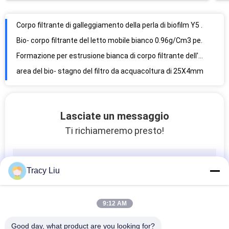
area del bio- stagno del filtro da acquacoltura di 25X4mm
Impresa di piscicoltura idrofila antiurto di corpo filtrante di Y5 MBBR
carro armato anaerobico di media del trasportatore dell'HDPE MBBR del vergine di 25X4 millimetro
Resistenza di scossa di corpo filtrante dell'HDPE di RAS MBBR 25X4 millimetro
Corpo filtrante di galleggiamento della perla dell'HDPE 11X7mm del vergine Y5 RAS
Il pesce Y5 accumula il carro armato di pesce biologico del filtro da 25X4mm FDA
stagno di pesce di media del reattore a biofilm del letto mobile di 25X12mm
Lasciate un messaggio
HDPE eccellente del vergine di media della decarburazione MBBR Biofilter
Ti richiameremo presto!
Acquacoltura di risparmio di media delle stanze 25X4mm MBBR dello spazio 64 bio-
Reattori a biofilm bianchi di Y5 FDA per trattamento delle acque reflue
Reattori a biofilm bianchi dell'HDPE per trattamento delle acque reflue 25X4mm
Tracy Liu
Il corpo filtrante dell'acqua di scarico del commestibile raggiunge 25X4mm
Corpo filtrante dello stagno di pesce di trattamento delle acque di sistema integrato di acquacoltura e coltura idroponica 16X10mm
9:12 AM
Corpo filtrante di filtrazione MBBR dell'acqua dell'HDPE del vergine 16X10mm
Good day, what product are you looking for?
Y4 16X10mm filtro RAS dal letto mobile dell'acquario di 6 stanze