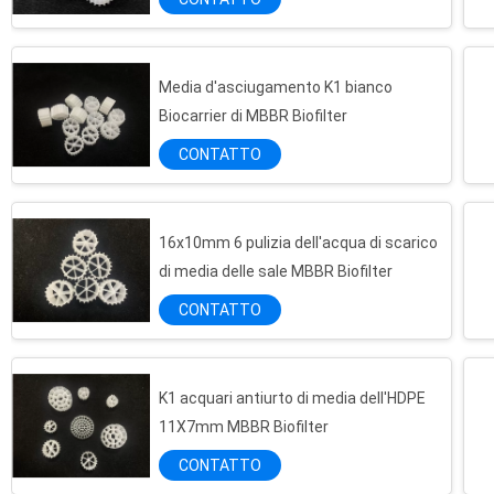
Media d'asciugamento K1 bianco
Biocarrier di MBBR Biofilter
CONTATTO
16x10mm 6 pulizia dell'acqua di scarico
di media delle sale MBBR Biofilter
CONTATTO
K1 acquari antiurto di media dell'HDPE
Corpo filtrante di galleggiamento della perla di biofilm Y5 16mmX10mm bianco
11X7mm MBBR Biofilter
Bio- corpo filtrante del letto mobile bianco 0.96g/Cm3 per Ras System
CONTATTO
Formazione per estrusione bianca di corpo filtrante dell'acqua di scarico di 25X4mm