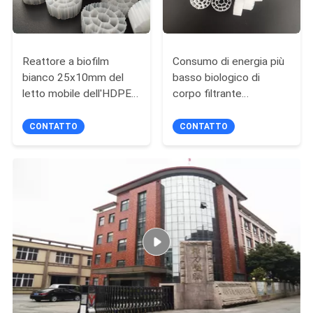
Reattore a biofilm
Consumo di energia più
bianco 25x10mm del
basso biologico di
letto mobile dell'HDPE
corpo filtrante
del vergine di colore per
dell'acquario dell'HDPE
lo stagno di pesce
di plastica del vergine
CONTATTO
CONTATTO