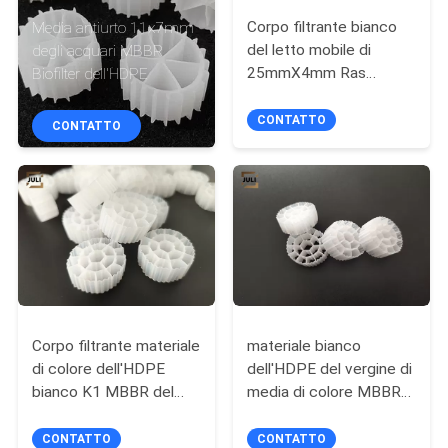
Corpo filtrante bianco
Media antiurto 11x7mm
CONTROLLO
del letto mobile di
degli acquari MBBR
25mmX4mm Ras
Biofilter dell'HDPE
DELLA
System
QUALITÀ
CONTATTO
CONTATTO
CONTATTACI
CHIEDI UN
PREVENTIVO
MAPPA
Corpo filtrante materiale
materiale bianco
di colore dell'HDPE
dell'HDPE del vergine di
DEL
bianco K1 MBBR del
media di colore MBBR
SITO
vergine grande area
di dimensione di
25x10mm bio- per lo
CONTATTO
CONTATTO