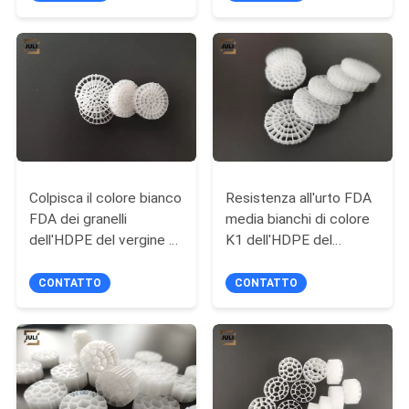
stagno di pesce
POLITICA
SULLA
PRIVACY
Colpisca il colore bianco
Resistenza all'urto FDA
FDA dei granelli
media bianchi di colore
dell'HDPE del vergine di
K1 dell'HDPE del
media di Biofilter della
vergine buona di bio-
resistenza
libero
CONTATTO
CONTATTO