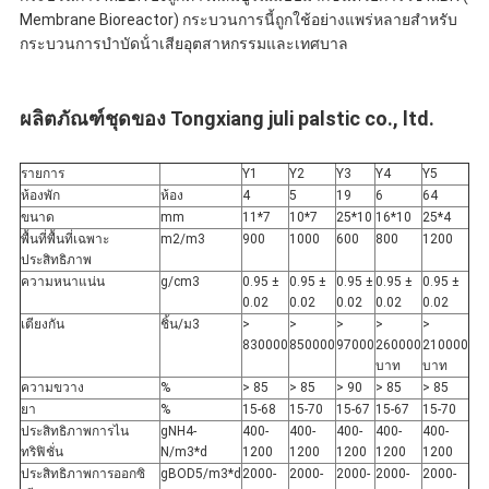
Membrane Bioreactor) กระบวนการนี้ถูกใช้อย่างแพร่หลายสําหรับ
กระบวนการบําบัดน้ําเสียอุตสาหกรรมและเทศบาล
ผลิตภัณฑ์ชุดของ Tongxiang juli palstic co., ltd.
รายการ
Y1
Y2
Y3
Y4
Y5
ห้องพัก
ห้อง
4
5
19
6
64
ขนาด
mm
11*7
10*7
25*10
16*10
25*4
พื้นที่พื้นที่เฉพาะ
m2/m3
900
1000
600
800
1200
ประสิทธิภาพ
ความหนาแน่น
g/cm3
0.95 ±
0.95 ±
0.95 ±
0.95 ±
0.95 ±
0.02
0.02
0.02
0.02
0.02
เตียงกัน
ชิ้น/ม3
>
>
>
>
>
830000
850000
97000
260000
210000
บาท
บาท
ความขวาง
%
> 85
> 85
> 90
> 85
> 85
ยา
%
15-68
15-70
15-67
15-67
15-70
ประสิทธิภาพการไน
gNH4-
400-
400-
400-
400-
400-
ทริฟิชั่น
N/m3*d
1200
1200
1200
1200
1200
ประสิทธิภาพการออกซิ
gBOD5/m3*d
2000-
2000-
2000-
2000-
2000-