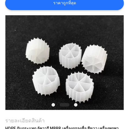
ราคาถูกที่สุด
แผนผัง
เว็บไซต์
นโยบาย
ความ
เป็น
ส่วน
ตัว
รายละเอียดสินค้า
HDPE กันกระแทก อัควารี MBBR เครื่องกรองสื่อ สีขาว เครื่องพกพา