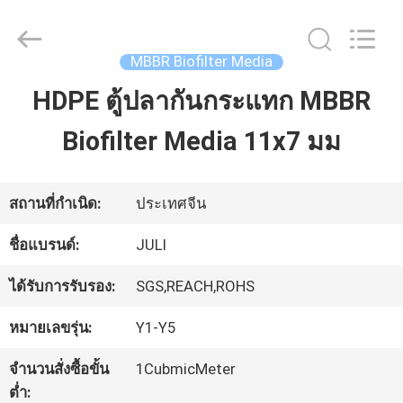
Tongxiang
LuoX
Plastic
CO.,LTD.
MBBR Biofilter Media
All
Rights
HDPE ตู้ปลากันกระแทก MBBR
บ้าน
Reserved.
Developed
by
Biofilter Media 11x7 มม
ECER
สินค้า
สถานที่กำเนิด:
ประเทศจีน
เกี่ยว
ชื่อแบรนด์:
JULI
กับ
ได้รับการรับรอง:
SGS,REACH,ROHS
เรา
หมายเลขรุ่น:
Y1-Y5
จำนวนสั่งซื้อขั้น
1CubmicMeter
ทัวร์
ต่ำ: