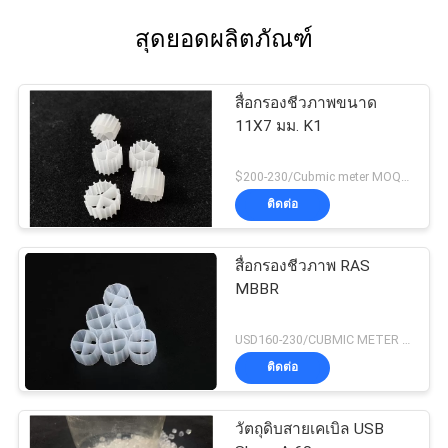
the difference. No more eye strain during long
สุดยอดผลิตภัณฑ์
sessions. Highly r
สื่อกรองชีวภาพขนาด
11X7 มม. K1
$200-230/Cubmic meter MOQ:1CubmicMeter
ติดต่อ
สื่อกรองชีวภาพ RAS
MBBR
USD160-230/CUBMIC METER MOQ:1CubmicMeter
ติดต่อ
วัตถุดิบสายเคเบิล USB