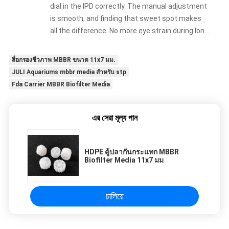
dial in the IPD correctly. The manual adjustment
is smooth, and finding that sweet spot makes
all the difference. No more eye strain during long
sessions. Highly recommend taking the time to
set it up properly!""The Pico 4's visual clarity is
สื่อกรองชีวภาพ MBBR ขนาด 11x7 มม.
fantastic once you dial in the IPD correctly. The
JULI Aquariums mbbr media สำหรับ stp
manual adjustment is smooth, and finding that
Fda Carrier MBBR Biofilter Media
sweet spot makes all the difference. No more
eye strain during long sessions. Highly
recommend taking the time to set it up
এর সেরা মূল্য পান
properly!""The Pico 4's visual clarity is fantastic
once you dial in the IPD correctly. The manual
HDPE ตู้ปลากันกระแทก MBBR
adjustment is smooth, and finding that sweet
Biofilter Media 11x7 มม
spot makes all the difference. No more eye
strain during long sessions. Highly recommend
taking the time to set it up properly!""The Pico
চালিয়ে
4's visual clarity is fantastic once you dial in the
IPD correctly. The manual adjustment is
smooth, and finding that sweet spot makes all