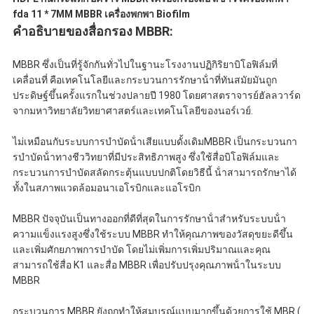
fda 11 * 7MM MBBR เครื่องพกพา Biofilm
คําอธิบายของสื่อกรอง MBBR:
MBBR ซึ่งเป็นที่รู้จักกันทั่วไปในฐานะโรงงานปฏิกิริยาบิโอฟิล์มที่
เคลื่อนที่ คือเทคโนโลยีและกระบวนการรักษาน้ําที่ทันสมัยมันถูก
ประดิษฐ์ขึ้นครั้งแรกในช่วงปลายปี 1980 โดยศาสตราจารย์ฮัลลวาร์ด
จากมหาวิทยาลัยวิทยาศาสตร์และเทคโนโลยีของนอร์เวย์.
ไม่เหมือนกับระบบการบําบัดน้ําเสียแบบดั้งเดิมMBBR เป็นกระบวนกา
รบําบัดน้ําทางชีววิทยาที่มีประสิทธิภาพสูง ซึ่งใช้สื่อบิโอฟิล์มและ
กระบวนการบําบัดสลัดกระตุ้นแบบปกติโดยวิธีนี้ น้ําสามารถรักษาได้
ทั้งในสภาพแวดล้อมอนาเอโรบิกและแอโรบิก
MBBR ปัจจุบันเป็นทางออกที่ดีที่สุดในการรักษาน้ําสําหรับระบบน้ํา
ความแข็งแรงสูงซึ่งใช้ระบบ MBBR ทําให้คุณภาพของวัสดุขยะดีขึ้น
และเพิ่มศักยภาพการบําบัด โดยไม่เพิ่มการเพิ่มปริมาณและคุณ
สามารถใช้สื่อ K1 และสื่อ MBBR เพื่อปรับปรุงคุณภาพน้ําในระบบ
MBBR
กระบวนการ MBBR ยังถูกทําให้สมบูรณ์แบบมากขึ้นด้วยการใช้ MBR (