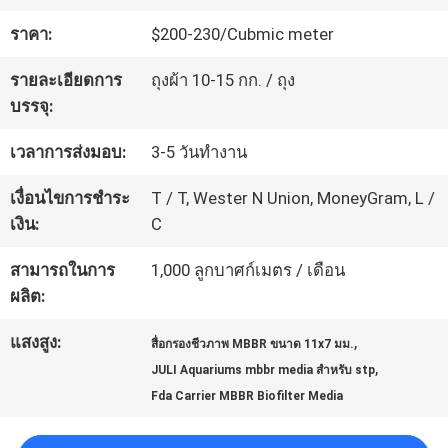
โรงงาน
ราคา:
$200-230/Cubmic meter
รายละเอียดการ
ถุงผ้า 10-15 กก. / ถุง
การ
บรรจุ:
ควบคุม
เวลาการส่งมอบ:
3-5 วันทำงาน
คุณภาพ
เงื่อนไขการชำระ
T / T, Wester N Union, MoneyGram, L /
เงิน:
C
ติดต่อ
สามารถในการ
1,000 ลูกบาศก์เมตร / เดือน
ผลิต:
เรา
แสงสูง:
,
สื่อกรองชีวภาพ MBBR ขนาด 11x7 มม.
,
JULI Aquariums mbbr media สำหรับ stp
ขอคํา
Fda Carrier MBBR Biofilter Media
อ้างอิง