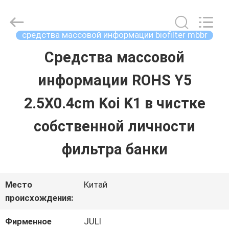
2026
Tongxiang
LuoX
Plastic
средства массовой информации biofilter mbbr
CO.,LTD.
All
Средства массовой
ДОМОЙ
Rights
Reserved.
Developed
информации ROHS Y5
by
ECER
ПРОДУКТЫ
2.5X0.4cm Koi K1 в чистке
собственной личности
О
фильтра банки
НАС
Место
Китай
ЭКСКУРСИЯ
происхождения:
ПО
Фирменное
JULI