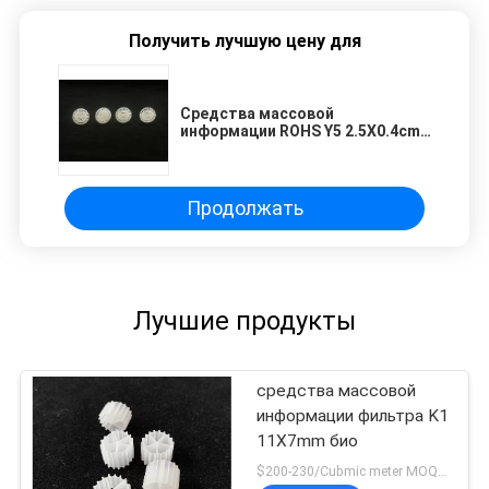
Получить лучшую цену для
Средства массовой
информации ROHS Y5 2.5X0.4cm
Koi K1 в чистке собственной
личности фильтра банки
Продолжать
Лучшие продукты
средства массовой
информации фильтра K1
11X7mm био
$200-230/Cubmic meter MOQ:1CubmicMeter