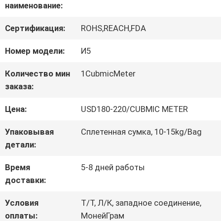
наименование:
ЗАВОДУ
Сертификация:
ROHS,REACH,FDA
КОНТРОЛЬ
Номер модели:
И5
КАЧЕСТВА
Количество мин
1CubmicMeter
заказа:
СВЯЖИТЕСЬ
Цена:
USD180-220/CUBMIC METER
С
Упаковывая
Сплетенная сумка, 10-15kg/Bag
детали:
НАМИ
Время
5-8 дней работы
доставки:
ЗАПРОСИТЕ
Условия
Т/Т, Л/К, западное соединение,
ЦИТАТУ
оплаты:
МонейГрам