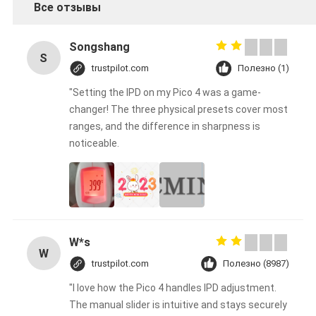
Все отзывы
Songshang
S
trustpilot.com
Полезно (1)
"Setting the IPD on my Pico 4 was a game-
changer! The three physical presets cover most
ranges, and the difference in sharpness is
noticeable.
W*s
W
trustpilot.com
Полезно (8987)
"I love how the Pico 4 handles IPD adjustment.
The manual slider is intuitive and stays securely