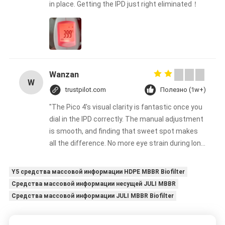
in place. Getting the IPD just right eliminated！
Wanzan
W
trustpilot.com
Полезно (1w+)
"The Pico 4's visual clarity is fantastic once you
dial in the IPD correctly. The manual adjustment
is smooth, and finding that sweet spot makes
all the difference. No more eye strain during long
sessions. Highly recommend taking the time to
set it up properly!""The Pico 4's visual clarity is
Y5 средства массовой информации HDPE MBBR Biofilter
fantastic once you dial in the IPD correctly. The
Средства массовой информации несущей JULI MBBR
manual adjustment is smooth, and finding that
Средства массовой информации JULI MBBR Biofilter
sweet spot makes all the difference. No more
eye strain during long sessions. Highly