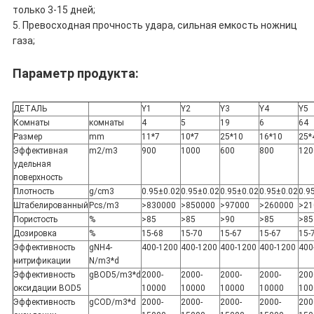
только 3-15 дней;
5. Превосходная прочность удара, сильная емкость ножниц
газа;
Параметр продукта:
ДЕТАЛЬ
Y1
Y2
Y3
Y4
Y5
Комнаты
комнаты
4
5
19
6
64
Размер
mm
11*7
10*7
25*10
16*10
25*
Эффективная
m2/m3
900
1000
600
800
120
удельная
поверхность
Плотность
g/cm3
0.95±0.02
0.95±0.02
0.95±0.02
0.95±0.02
0.9
Штабелированный
Pcs/m3
>830000
>850000
>97000
>260000
>21
Пористость
%
>85
>85
>90
>85
>85
Дозировка
%
15-68
15-70
15-67
15-67
15-
Эффективность
gNH4-
400-1200
400-1200
400-1200
400-1200
400
нитрификации
N/m3*d
Эффективность
gBOD5/m3*d
2000-
2000-
2000-
2000-
200
оксидации BOD5
10000
10000
10000
10000
100
Эффективность
gCOD/m3*d
2000-
2000-
2000-
2000-
200