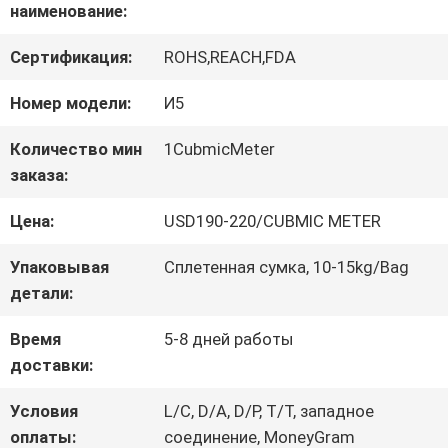
наименование:
ЗАВОДУ
Сертификация:
ROHS,REACH,FDA
КОНТРОЛЬ
Номер модели:
И5
КАЧЕСТВА
Количество мин
1CubmicMeter
заказа:
СВЯЖИТЕСЬ
Цена:
USD190-220/CUBMIC METER
С
Упаковывая
Сплетенная сумка, 10-15kg/Bag
детали:
НАМИ
Время
5-8 дней работы
доставки:
ЗАПРОСИТЕ
Условия
L/C, D/A, D/P, T/T, западное
ЦИТАТУ
оплаты:
соединение, MoneyGram