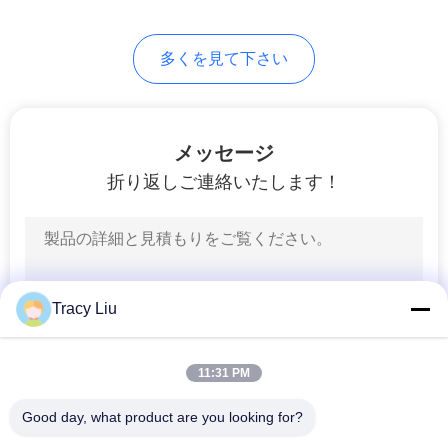
15
地
多くを見て下さい
移動床のBiofilmリ
図
アクター媒体
プ
メッセージ
折り返しご連絡いたします！
ラ
イ
9
バ
柔らかいポリ塩化
シ
Tracy Liu
ビニールの混合物
ー
11:31 PM
ポ
Good day, what product are you looking for?
リ