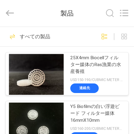
-
2025
Tongxiang
製品
LuoX
Plastic
CO.,LTD.
All
Rights
家
23
Reserved.
Developed
すべての製品
by
へ
ECER
mbbrのbiofilter媒体
25X4mm Biocellフィル
製
ター媒体のRas漁業の水
産養殖
品
USD150-190/CUBMIC METER MOQ:1CubmicMeter
連絡先
22
わ
Y5 Biofilmの白い浮遊ビ
た
mbbrの生物媒体
ード フィルター媒体
し
16mmX10mm
USD160-200/CUBMIC METERS MOQ:1CubmicMeter