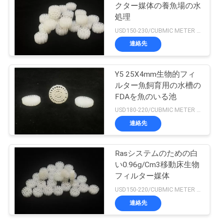
クター媒体の養魚場の水
処理
15
引
USD150-230/CUBMIC METER MOQ:1CubmicMeter
浮遊ビード フィル
連絡先
金
ター媒体
を
Y5 25X4mm生物的フィ
ルター魚飼育用の水槽の
求
FDAを魚のいる池
め
USD180-220/CUBMIC METER MOQ:1CubmicMeter
連絡先
て
15
biocellは媒体をろ過
く
Rasシステムのための白
だ
い0.96g/Cm3移動床生物
する
フィルター媒体
さ
USD150-220/CUBMIC METER MOQ:1CubmicMeter
い
連絡先