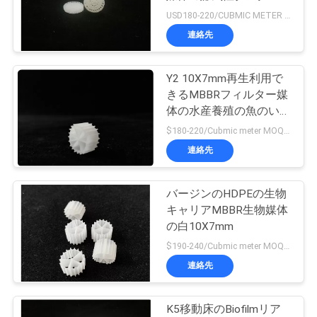
USD180-220/CUBMIC METER MOQ:1CubmicMeter
品
連絡先
21
質
HDPEフィルター媒
Y2 10X7mm再生利用で
管
きるMBBRフィルター媒
体
体の水産養殖の魚のいる
理
池
$180-220/Cubmic meter MOQ:1CubmicMeter
連絡先
連
絡
バージンのHDPEの生物
17
キャリアMBBR生物媒体
く
の白10X7mm
廃水フィルター媒体
$190-240/Cubmic meter MOQ:1CubmicMeter
だ
連絡先
さ
い
K5移動床のBiofilmリア