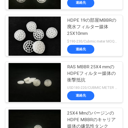
た
連絡先
ち
HDPE 19の部屋MBBRの
に
21
廃水フィルター媒体
つ
Mbbrフィルター媒
25X10mm
$190-230/Cubmic meter MOQ:1CubmicMeter
い
体
連絡先
て
RAS MBBR 25X4 mmの
HDPEフィルター媒体の
工
衝撃抵抗
22
場
USD180-220/CUBMIC METER MOQ:1CubmicMeter
mbbrのキャリア媒
連絡先
ツ
体
ア
25X4 Mmのバージンの
HDPE MBBRのキャリア
ー
媒体の嫌気性タンク