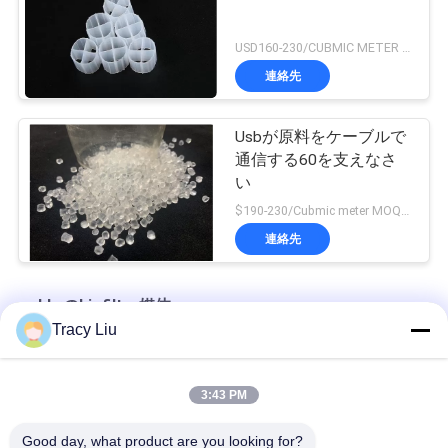
USD160-230/CUBMIC METER MOQ:1CubmicMeter
連絡先
Usbが原料をケーブルで
通信する60を支えなさ
い
$190-230/Cubmic meter MOQ:1CubmicMeter
連絡先
mbbrのbiofilter媒体
Tracy Liu
16x10mm 6つの部屋MBBR Biofilter媒体の廃水のクリーニング
3:43 PM
25X4mmの水産養殖生物フィルター池の表面積
Good day, what product are you looking for?
極度の脱炭MBBR Biofilter媒体のバージンのHDPE