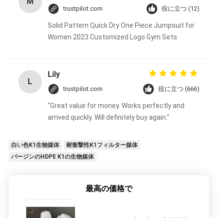
M
trustpilot.com
役に立つ (12)
Solid Pattern Quick Dry One Piece Jumpsuit for
Women 2023 Customized Logo Gym Sets
Lily
L
trustpilot.com
役に立つ (666)
"Great value for money. Works perfectly and
arrived quickly. Will definitely buy again."
白い色K1生物媒体
耐衝撃性K1フィルター媒体
バージンのHDPE K1の生物媒体
最高の価格で