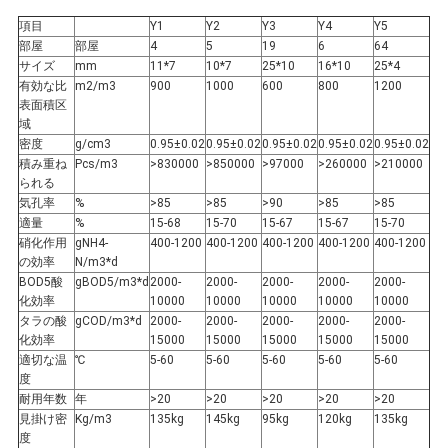
く
項目
Y1
Y2
Y3
Y4
Y5
部屋
部屋
4
5
19
6
64
だ
サイズ
mm
11*7
10*7
25*10
16*10
25*4
有効な比
m2/m3
900
1000
600
800
1200
表面積区
さ
域
密度
g/cm3
0.95±0.02
0.95±0.02
0.95±0.02
0.95±0.02
0.95±0.02
い
積み重ね
Pcs/m3
>830000
>850000
>97000
>260000
>210000
られる
気孔率
%
>85
>85
>90
>85
>85
適量
%
15-68
15-70
15-67
15-67
15-70
地
硝化作用
gNH4-
400-1200
400-1200
400-1200
400-1200
400-1200
の効率
N/m3*d
図
BOD5酸
gBOD5/m3*d
2000-
2000-
2000-
2000-
2000-
化効率
10000
10000
10000
10000
10000
タラの酸
gCOD/m3*d
2000-
2000-
2000-
2000-
2000-
化効率
15000
15000
15000
15000
15000
プ
適切な温
℃
5-60
5-60
5-60
5-60
5-60
度
ラ
耐用年数
年
>20
>20
>20
>20
>20
見掛け密
Kg/m3
135kg
145kg
95kg
120kg
135kg
度