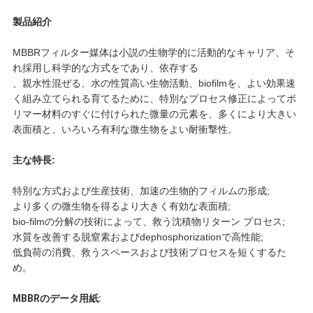
製品紹介
だ
MBBRフィルター媒体は小説の生物学的に活動的なキャリア、そ
さ
れ採用し科学的な方式をであり、依存する
、親水性混ぜる、水の性質高い生物活動、biofilmを、よい効果速
い
く組み立てられる育てるために、特別なプロセス修正によってポ
リマー材料のすぐに付けられた微量の元素を、多くにより大きい
表面積と、いろいろ有利な微生物をよい耐衝撃性。
引
主な特長:
金
特別な方式および生産技術、加速の生物的フィルムの形成;
を
より多くの微生物を得るより大きく有効な表面積;
bio-filmの分解の技術によって、救う沈積物リターン プロセス;
求
水質を改善する脱窒素およびdephosphorizationで高性能;
低負荷の消費、救うスペースおよび技術プロセスを短くするた
め
め。
て
MBBRのデータ用紙: