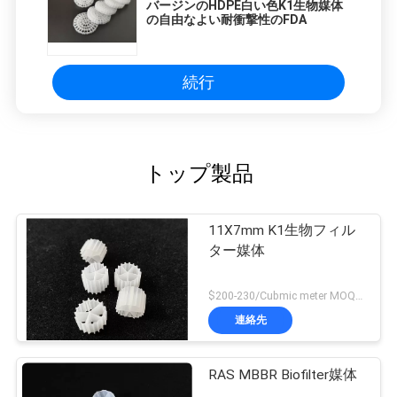
バージンのHDPE白い色K1生物媒体
の自由なよい耐衝撃性のFDA
続行
トップ製品
11X7mm K1生物フィル
ター媒体
$200-230/Cubmic meter MOQ:1CubmicMeter
連絡先
RAS MBBR Biofilter媒体