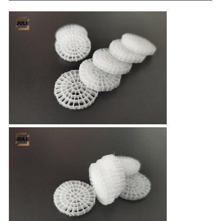
イ
バ
シ
ー
ポ
リ
シ
ー