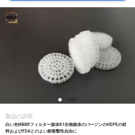
ア
ー
品
質
管
理
連
製品の説明
絡
白い色MBBRフィルター媒体K1生物媒体のバージンのHDPEの材
料およびFDAとのよい耐衝撃性自由に
く