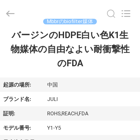
-
2025
Tongxiang
LuoX
Mbbrのbiofilter媒体
Plastic
CO.,LTD.
バージンのHDPE白い色K1生
家
All
Rights
物媒体の自由なよい耐衝撃性
へ
Reserved.
Developed
by
のFDA
ECER
製
品
起源の場所:
中国
ブランド名:
JULI
わ
証明:
ROHS,REACH,FDA
た
モデル番号:
Y1-Y5
し