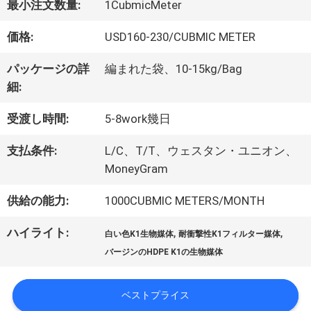
最小注文数量:
1CubmicMeter
た
価格:
USD160-230/CUBMIC METER
ち
パッケージの詳
編まれた袋、10-15kg/Bag
に
細:
つ
受渡し時間:
5-8work幾日
い
支払条件:
L/C、T/T、ウェスタン・ユニオン、
MoneyGram
て
供給の能力:
1000CUBMIC METERS/MONTH
工
ハイライト:
,
,
白い色K1生物媒体
耐衝撃性K1フィルター媒体
バージンのHDPE K1の生物媒体
場
ツ
ベストプライス