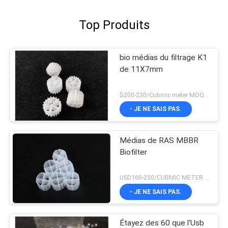
Top Produits
bio médias du filtrage K1
de 11X7mm
$200-230/Cubmic meter MOQ:1CubmicMeter
- JE NE SAIS PAS.
Médias de RAS MBBR
Biofilter
USD160-230/CUBMIC METER MOQ:1CubmicMeter
- JE NE SAIS PAS.
Étayez des 60 que l'Usb