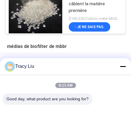
câblent la matière
première
$190-230/Cubmic meter MOQ:1CubmicMeter
- JE NE SAIS PAS.
médias de biofilter de mbbr
16x10mm nettoyage d'eaux usées de 6 médias de salles
Tracy Liu
MBBR Biofilter
superficie de bio étang de filtre d'aquiculture de 25X4mm
8:13 AM
HDPE superbe de Vierge de médias de la décarburation MBBR
Good day, what product are you looking for?
Biofilter
Catégories populaires
Tous