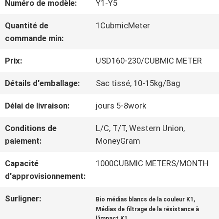
Numéro de modèle:
Y1-Y5
NOUS
Quantité de
1CubmicMeter
commande min:
VISITE
Prix:
USD160-230/CUBMIC METER
DE
Détails d'emballage:
Sac tissé, 10-15kg/Bag
L'USINE
Délai de livraison:
jours 5-8work
Conditions de
L/C, T/T, Western Union,
CONTRÔLE
paiement:
MoneyGram
DE
Capacité
1000CUBMIC METERS/MONTH
d'approvisionnement:
LA
QUALITÉ
Surligner:
,
Bio médias blancs de la couleur K1
Médias de filtrage de la résistance à
l'impact K1