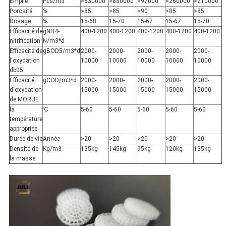
Empilé
Pcs/m3
>830000
>850000
>97000
>260000
>210000
Porosité
%
>85
>85
>90
>85
>85
Dosage
%
15-68
15-70
15-67
15-67
15-70
Efficacité de
gNH4-
400-1200
400-1200
400-1200
400-1200
400-1200
nitrification
N/m3*d
Efficacité de
gBOD5/m3*d
2000-
2000-
2000-
2000-
2000-
l'oxydation
10000
10000
10000
10000
10000
db05
Efficacité
gCOD/m3*d
2000-
2000-
2000-
2000-
2000-
d'oxydation
15000
15000
15000
15000
15000
de MORUE
la
℃
5-60
5-60
5-60
5-60
5-60
température
appropriée
Durée de vie
Année
>20
>20
>20
>20
>20
Densité de
Kg/m3
135kg
145kg
95kg
120kg
135kg
la masse