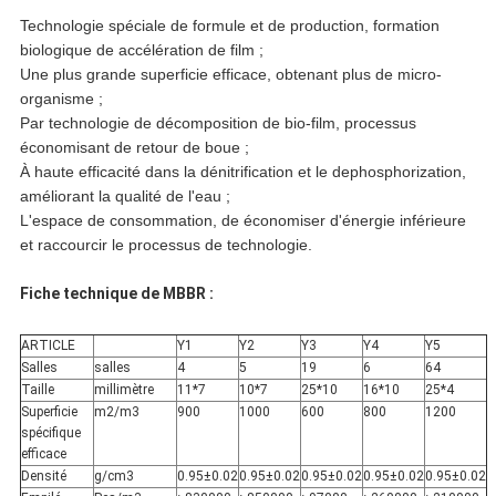
Technologie spéciale de formule et de production, formation
biologique de accélération de film ;
Une plus grande superficie efficace, obtenant plus de micro-
organisme ;
Par technologie de décomposition de bio-film, processus
économisant de retour de boue ;
À haute efficacité dans la dénitrification et le dephosphorization,
améliorant la qualité de l'eau ;
L'espace de consommation, de économiser d'énergie inférieure
et raccourcir le processus de technologie.
Fiche technique de MBBR :
ARTICLE
Y1
Y2
Y3
Y4
Y5
Salles
salles
4
5
19
6
64
Taille
millimètre
11*7
10*7
25*10
16*10
25*4
Superficie
m2/m3
900
1000
600
800
1200
spécifique
efficace
Densité
g/cm3
0.95±0.02
0.95±0.02
0.95±0.02
0.95±0.02
0.95±0.02