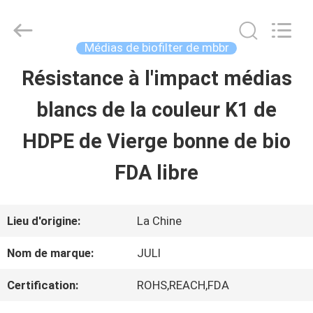
2025
Tongxiang
LuoX
Plastic
Médias de biofilter de mbbr
CO.,LTD.
All
Résistance à l'impact médias
À
Rights
Reserved.
blancs de la couleur K1 de
LA
Developed
by
ECER
HDPE de Vierge bonne de bio
MAISON
FDA libre
PRODUITS
Lieu d'origine:
La Chine
À
Nom de marque:
JULI
PROPOS
Certification:
ROHS,REACH,FDA
DE