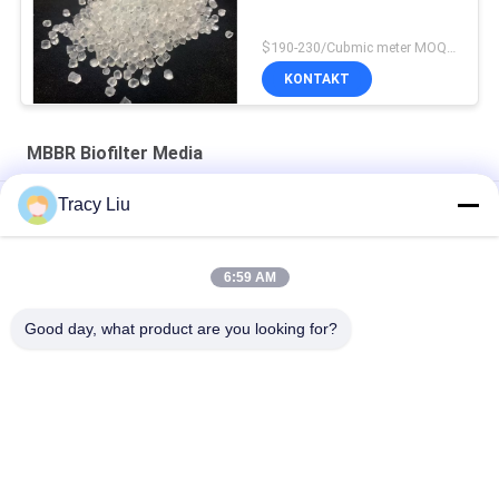
$190-230/Cubmic meter MOQ:1CubmicMeter
KONTAKT
MBBR Biofilter Media
Tracy Liu
16x10mm 6 pokoi MBBR Biofiltr Media Oczyszczanie ścieków
25X4mm Powierzchnia stawu z filtrem biologicznym
6:59 AM
akwakultury
Good day, what product are you looking for?
Super Decarburization MBBR Biofiltr Media Virgin HDPE
popularne kategorie
Wszystko