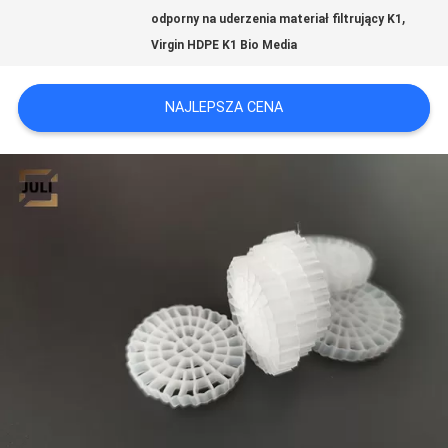
,
POPROŚ
odporny na uderzenia materiał filtrujący K1
Virgin HDPE K1 Bio Media
O
WYCENĘ
NAJLEPSZA CENA
SITEMAP
POLITYKA
PRYWATNOŚCI