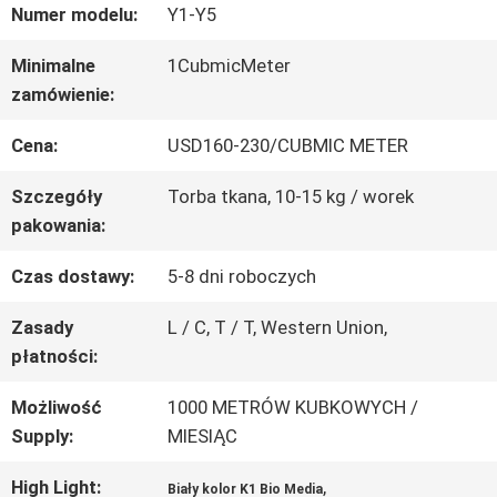
Numer modelu:
Y1-Y5
PO
Minimalne
1CubmicMeter
FABRYCE
zamówienie:
Cena:
USD160-230/CUBMIC METER
KONTROLA
Szczegóły
Torba tkana, 10-15 kg / worek
JAKOŚCI
pakowania:
Czas dostawy:
5-8 dni roboczych
SKONTAKTUJ
Zasady
L / C, T / T, Western Union,
SIĘ
płatności:
Z
Możliwość
1000 METRÓW KUBKOWYCH /
NAMI
Supply:
MIESIĄC
High Light:
,
Biały kolor K1 Bio Media