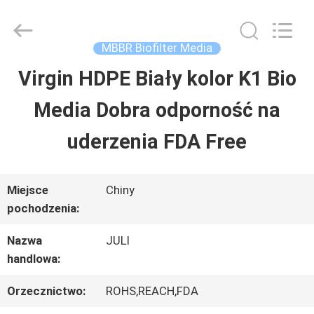
Tongxiang
LuoX
Plastic
CO.,LTD.
MBBR Biofilter Media
All
Rights
Virgin HDPE Biały kolor K1 Bio
DO
Reserved.
Developed
by
Media Dobra odporność na
DOMU
ECER
uderzenia FDA Free
PRODUKTY
Miejsce
Chiny
pochodzenia:
O
Nazwa
JULI
NAS
handlowa:
Orzecznictwo:
ROHS,REACH,FDA
WYCIECZKA