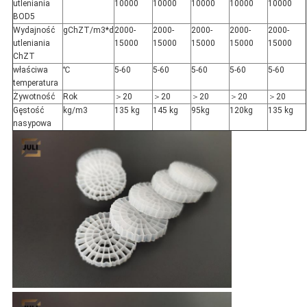
utleniania
10000
10000
10000
10000
10000
BOD5
Wydajność
gChZT/m3*d
2000-
2000-
2000-
2000-
2000-
utleniania
15000
15000
15000
15000
15000
ChZT
właściwa
℃
5-60
5-60
5-60
5-60
5-60
temperatura
Żywotność
Rok
＞20
＞20
＞20
＞20
＞20
Gęstość
kg/m3
135 kg
145 kg
95kg
120kg
135 kg
nasypowa