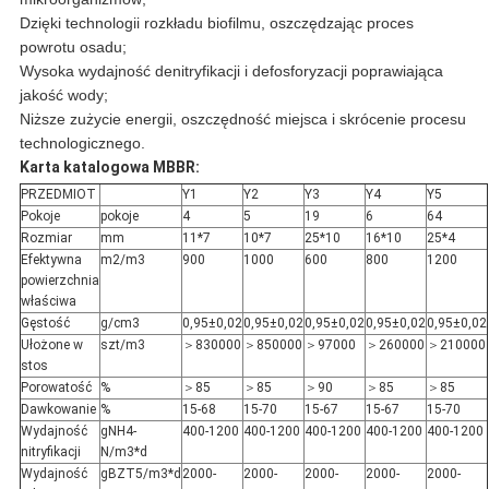
Dzięki technologii rozkładu biofilmu, oszczędzając proces
powrotu osadu;
Wysoka wydajność denitryfikacji i defosforyzacji poprawiająca
jakość wody;
Niższe zużycie energii, oszczędność miejsca i skrócenie procesu
technologicznego.
Karta katalogowa MBBR:
PRZEDMIOT
Y1
Y2
Y3
Y4
Y5
Pokoje
pokoje
4
5
19
6
64
Rozmiar
mm
11*7
10*7
25*10
16*10
25*4
Efektywna
m2/m3
900
1000
600
800
1200
powierzchnia
właściwa
Gęstość
g/cm3
0,95±0,02
0,95±0,02
0,95±0,02
0,95±0,02
0,95±0,02
Ułożone w
szt/m3
＞830000
＞850000
＞97000
＞260000
＞210000
stos
Porowatość
%
＞85
＞85
＞90
＞85
＞85
Dawkowanie
%
15-68
15-70
15-67
15-67
15-70
Wydajność
gNH4-
400-1200
400-1200
400-1200
400-1200
400-1200
nitryfikacji
N/m3*d
Wydajność
gBZT5/m3*d
2000-
2000-
2000-
2000-
2000-