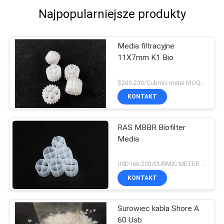
Najpopularniejsze produkty
Media filtracyjne
11X7mm K1 Bio
$200-230/Cubmic meter MOQ:1CubmicMeter
KONTAKT
RAS MBBR Biofilter
Media
USD160-230/CUBMIC METER MOQ:1CubmicMeter
KONTAKT
Surowiec kabla Shore A
60 Usb