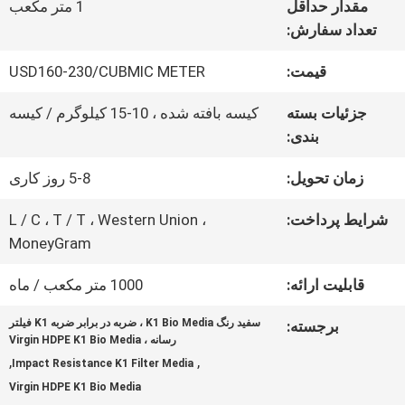
مقدار حداقل
1 متر مکعب
تعداد سفارش:
کنترل
قیمت:
USD160-230/CUBMIC METER
کیفیت
جزئیات بسته
کیسه بافته شده ، 10-15 کیلوگرم / کیسه
بندی:
با
زمان تحویل:
5-8 روز کاری
ما
شرایط پرداخت:
L / C ، T / T ، Western Union ،
تماس
MoneyGram
بگیرید
قابلیت ارائه:
1000 متر مکعب / ماه
سفید رنگ K1 Bio Media ، ضربه در برابر ضربه K1 فیلتر
برجسته:
درخواست
رسانه ، Virgin HDPE K1 Bio Media
,
,
Impact Resistance K1 Filter Media
نقل قول
Virgin HDPE K1 Bio Media