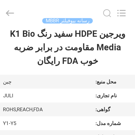
Tongxiang
LuoX
Plastic
CO.,LTD.
رسانه بیوفیلتر MBBR
All
Rights
ویرجین HDPE سفید رنگ K1 Bio
خونه
Reserved.
Developed
by
Media مقاومت در برابر ضربه
ECER
محصولات
خوب FDA رایگان
درباره
محل منبع:
چین
ما
نام تجاری:
JULI
گواهی:
ROHS,REACH,FDA
تور
شماره مدل:
Y1-Y5
کارخانه