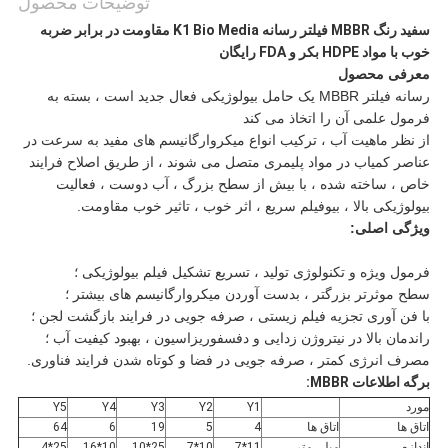
توضیحات محصول
سفید رنگ MBBR فیلتر رسانه K1 Bio Media مقاومت در برابر ضربه
خوب با مواد HDPE بکر و FDA رایگان
معرفی محصول
رسانه فیلتر MBBR یک حامل بیولوژیکی فعال جدید است ، بسته به
فرمول علمی آن را اتخاذ می کند
از نظر ماهیت آب ، ترکیب انواع میکروارگانیسم های مفید به سرعت در
عناصر کمیاب در مواد پلیمری متصل می شوند ، از طریق اصلاح فرایند
خاص ، ساخته شده ، با بیش از سطح بزرگ ، آب دوست ، فعالیت
بیولوژیکی بالا ، بیوفیلم سریع ، اثر خوب ، تاثیر خوب مقاومت.
ویژگی اصلی:
فرمول ویژه و تکنولوژی تولید ، تسریع تشکیل فیلم بیولوژیکی ؛
سطح موثرتر بزرگتر ، بدست آوردن میکروارگانیسم های بیشتر ؛
با فن آوری تجزیه فیلم زیستی ، صرفه جویی در فرایند بازگشت لجن ؛
راندمان بالا در نیتروژن زدایی و دفسفوریزاسیون ، بهبود کیفیت آب ؛
مصرف انرژی کمتر ، صرفه جویی در فضا و کوتاه شدن فرایند فناوری.
برگه اطلاعات MBBR:
مورد
Y1
Y2
Y3
Y4
Y5
اتاق ها
اتاق ها
4
5
19
6
64
اندازه
میلی متر
11*7
10*7
25*10
10*16
25*4