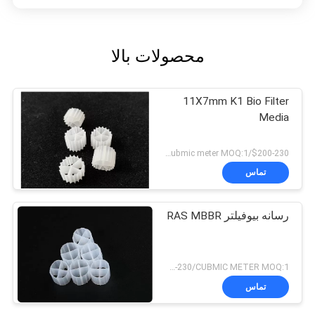
محصولات بالا
11X7mm K1 Bio Filter
Media
$200-230/Cubmic meter MOQ:1 متر مکعب
تماس
رسانه بیوفیلتر RAS MBBR
USD160-230/CUBMIC METER MOQ:1 متر مکعب
تماس