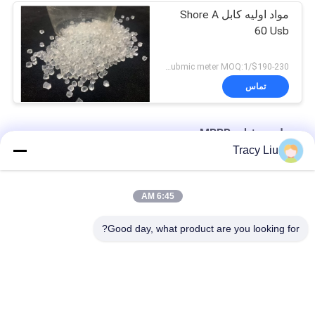
مواد اولیه کابل Shore A
60 Usb
$190-230/Cubmic meter MOQ:1 متر مکعب
تماس
رسانه بیوفیلتر MBBR
Tracy Liu
16x10mm 6 اتاق MBBR فیلتر بیوفیلر تمیز کردن فاضلاب
6:45 AM
سطح آبگیر فیلتر تصفیه آبزیان 25X4mm
Good day, what product are you looking for?
Super Decarburization MBBR Biofilter Media Virgin HDPE
دسته بندی های محبوب
همه