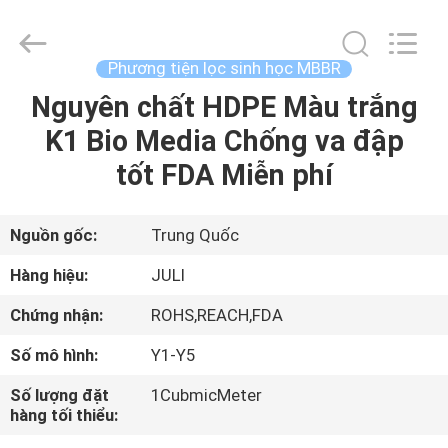
-
2026
Tongxiang
LuoX
Plastic
Phương tiện lọc sinh học MBBR
CO.,LTD.
All
Nguyên chất HDPE Màu trắng
NHÀ
Rights
Reserved.
Developed
K1 Bio Media Chống va đập
by
ECER
SẢN
tốt FDA Miễn phí
PHẨM
Nguồn gốc:
Trung Quốc
VỀ
Hàng hiệu:
JULI
CHÚNG
Chứng nhận:
ROHS,REACH,FDA
TÔI
Số mô hình:
Y1-Y5
CHUYẾN
Số lượng đặt
1CubmicMeter
hàng tối thiểu:
THAM