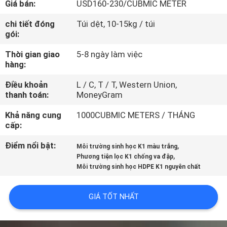
Giá bán:
USD160-230/CUBMIC METER
QUAN
NHÀ
chi tiết đóng
Túi dệt, 10-15kg / túi
gói:
MÁY
Thời gian giao
5-8 ngày làm việc
hàng:
KIỂM
Điều khoản
L / C, T / T, Western Union,
SOÁT
thanh toán:
MoneyGram
CHẤT
Khả năng cung
1000CUBMIC METERS / THÁNG
LƯỢNG
cấp:
Điểm nổi bật:
,
Môi trường sinh học K1 màu trắng
,
LIÊN
Phương tiện lọc K1 chống va đập
Môi trường sinh học HDPE K1 nguyên chất
HỆ
VỚI
GIÁ TỐT NHẤT
CHÚNG