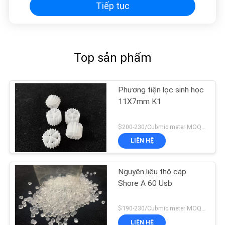
Tiếp tục
Top sản phẩm
Phương tiện lọc sinh học
11X7mm K1
$200-230/Cubmic meter MOQ:1CubmicMeter
LIÊN HỆ
Nguyên liệu thô cáp
Shore A 60 Usb
$190-230/Cubmic meter MOQ:1CubmicMeter
LIÊN HỆ