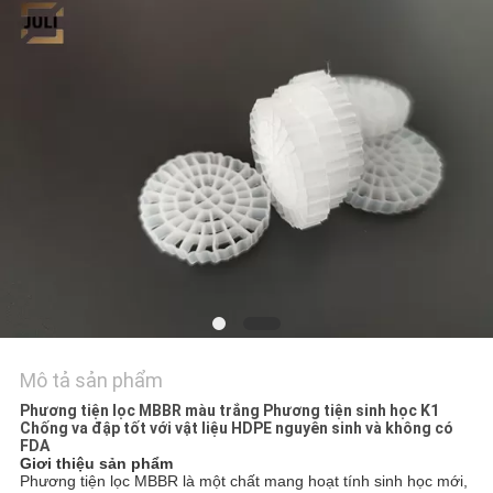
TÔI
YÊU
CẦU
ĐẶT
GIÁ
SƠ
ĐỒ
TRANG
WEB
Mô tả sản phẩm
Phương tiện lọc MBBR màu trắng Phương tiện sinh học K1
Chống va đập tốt với vật liệu HDPE nguyên sinh và không có
CHÍNH
FDA
Giơi thiệu sản phẩm
SÁCH
Phương tiện lọc MBBR là một chất mang hoạt tính sinh học mới,