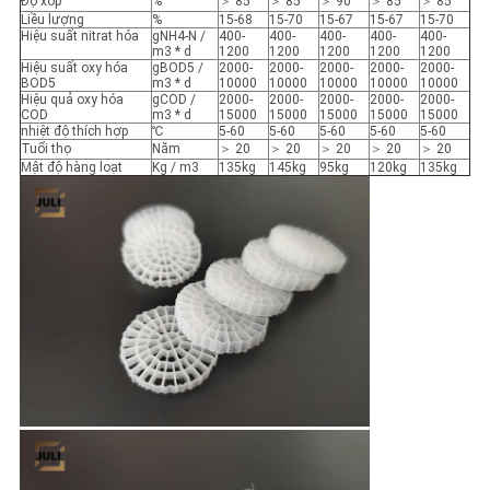
Độ xốp
%
＞ 85
＞ 85
＞ 90
＞ 85
＞ 85
Liều lượng
%
15-68
15-70
15-67
15-67
15-70
Hiệu suất nitrat hóa
gNH4-N /
400-
400-
400-
400-
400-
m3 * d
1200
1200
1200
1200
1200
Hiệu suất oxy hóa
gBOD5 /
2000-
2000-
2000-
2000-
2000-
BOD5
m3 * d
10000
10000
10000
10000
10000
Hiệu quả oxy hóa
gCOD /
2000-
2000-
2000-
2000-
2000-
COD
m3 * d
15000
15000
15000
15000
15000
nhiệt độ thích hợp
℃
5-60
5-60
5-60
5-60
5-60
Tuổi thọ
Năm
＞ 20
＞ 20
＞ 20
＞ 20
＞ 20
Mật độ hàng loạt
Kg / m3
135kg
145kg
95kg
120kg
135kg