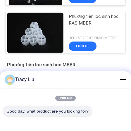
Phương tiện lọc sinh học
RAS MBBR
USD160-230/CUBMIC METER MOQ:1CubmicMeter
LIÊN HỆ
Phương tiện lọc sinh học MBBR
16x10mm 6 phòng MBBR Biofilter Media Làm sạch nước thải
Tracy Liu
25X4mm Bộ lọc sinh học nuôi trồng thủy sản Diện tích bề mặt
ao
3:00 PM
Siêu khử cặn MBBR Biofilter Media Virgin HDPE
Good day, what product are you looking for?
Danh mục phổ biến
Tất cả