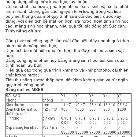
nó áp dụng công thức khoa học, tùy thuộc
BẢO
về bản chất của nước, pha trộn nhiều loại vi sinh vật có lợi phát
triển nhanh chóng gắn các nguyên tố vi lượng trong vật liệu
MẬT
polyme, thông qua một quy trình sửa đổi đặc biệt, được xây
dựng, với diện tích bề mặt lớn hơn, ưa nước, hoạt tính sinh học
cao, màng sinh học nhanh, hiệu quả tốt, tác động tốt Sức cản.
Tính năng chính:
Công thức và công nghệ sản xuất đặc biệt, đẩy nhanh quá trình
hình thành màng sinh học;
Diện tích bề mặt hiệu quả lớn hơn, thu được nhiều vi sinh vật
hơn;
Bằng công nghệ phân hủy bằng màng sinh học, tiết kiệm quá
trình hoàn lưu bùn;
Hiệu quả cao trong quá trình khử nitơ và khử photpho, cải thiện
chất lượng nước;
Tiêu thụ năng lượng thấp hơn, tiết kiệm không gian và rút ngắn
quy trình công nghệ.
Bảng dữ liệu MBBR:
BÀI BÁO
Y1
Y2
Y3
Y4
Y5
Phòng
phòng
4
5
19
6
64
Kích thước
mm
11 * 7
10 * 7
25 * 10
16 * 10
25 * 4
Diện tích bề mặt cụ
m2 / m3
900
1000
600
800
1200
thể hiệu quả
Tỉ trọng
g / cm3
0,95 ±
0,95 ±
0,95 ±
0,95 ±
0,95 ±
0,02
0,02
0,02
0,02
0,02
Xếp chồng lên nhau
Pcs / m3
＞
＞
＞
＞
＞
830000
850000
97000
260000
210000