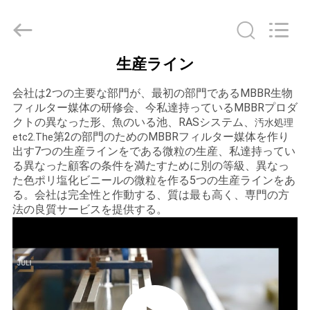
-
2025
Tongxiang
LuoX
Plastic
CO.,LTD.
All
生産ライン
Rights
家
Reserved.
Developed
会社は2つの主要な部門が、最初の部門であるMBBR生物
by
へ
ECER
フィルター媒体の研修会、今私達持っているMBBRプロダ
クトの異なった形、魚のいる池、RASシステム、
汚水処理
第2の部門のためのMBBRフィルター媒体を作り
etc2.The
製
出す7つの生産ラインをである微粒の生産、私達持ってい
る異なった顧客の条件を満たすために別の等級、異なっ
品
た色ポリ塩化ビニールの微粒を作る5つの生産ラインをあ
る。会社は完全性と作動する、質は最も高く、専門の方
法の良質サービスを提供する。
わ
た
し