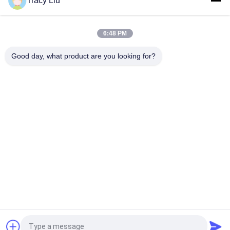
Tracy Liu
引
6:48 PM
金
Good day, what product are you looking for?
を
人気カテゴリ
すべて
求
Mbbrのbiofilter媒体
Mbbrの生物媒体
め
て
Mbbrフィルター媒体
Mbbrのキャリア媒体
く
HDPEフィルター媒
廃水フィルター媒体
だ
体
さ
浮遊ビード フィルタ
Biocellは媒体をろ過
ー媒体
する
い
見積依頼