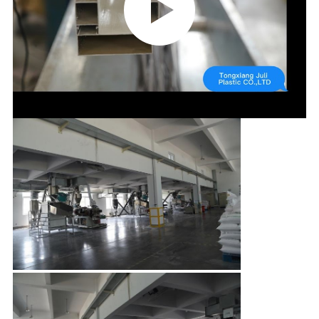
た
ち
に
つ
い
て
工
場
ツ
ア
ー