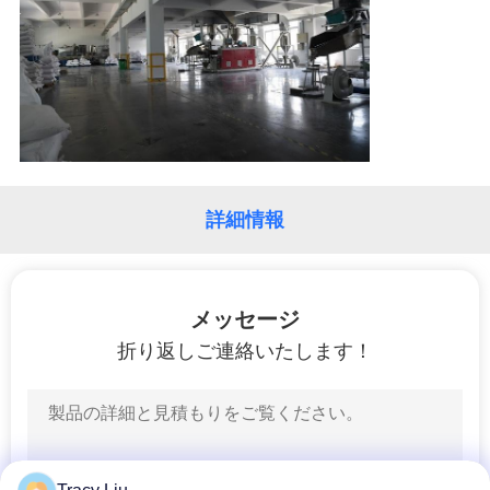
品
質
管
理
詳細情報
連
絡
メッセージ
く
折り返しご連絡いたします！
だ
さ
い