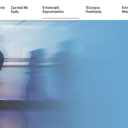
ντα
Σχετικά Με
Επισκεψή
Έλεγχος
Επι
Εμάς
Εργοστασίου
Ποιότητας
Μα