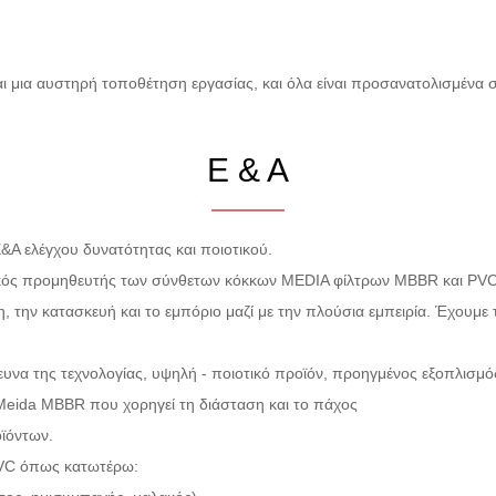
ι μια αυστηρή τοποθέτηση εργασίας, και όλα είναι προσανατολισμένα 
Ε & Α
&Α ελέγχου δυνατότητας και ποιοτικού.
τικός προμηθευτής των σύνθετων κόκκων MEDIA φίλτρων MBBR και PVC 
 την κατασκευή και το εμπόριο μαζί με την πλούσια εμπειρία. Έχουμε
ευνα της τεχνολογίας, υψηλή - ποιοτικό προϊόν, προηγμένος εξοπλισμός
ο Meida MBBR που χορηγεί τη διάσταση και το πάχος
οϊόντων.
PVC όπως κατωτέρω: