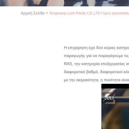
Αρχική Σελίδα
>
Tongxiang LuoX Plastic CO.,LTD Γύρος εργοστασί
Η επιχείρηση έχει δύο κύριες κατη
παραγωγής για να παραγάγουμε τις
RAS,
την
κατηγορία
επεξεργασίας e
διαφορετικό βαθμό, διαφορετικοί κό
με την ακεραιότητα, η ποιότητα είν