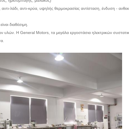
τος, ημισυμπαγής, μαλακός)
 αντι-λάδι, αντι-κρύα, υψηλής θερμοκρασίας αντίσταση, ένδυση - ανθε
ίναι διαθέσιμη.
 υλών. Η General Motors, τα μεγάλα εργοστάσια ηλεκτρικών συστατικώ
σα.