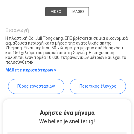
ΑΠΟΡΡΉΤΟΥ
VIDEO
IMAGES
Tongxiang LuoX Plastic
CO.,LTD
Εισαγωγή
Η πλαστική Co. Juli Tongxiang, ΕΠΕ βρίσκεται σε μια οικονομικά
ακμάζουσα περιοχή κατά μήκος της ανατολικής ακτής
Zhejiang. Είναι περίπου 50 χιλιόμετρα μακρυά από Hangzhou
και 150 χιλιόμετρα μακρυά από τη Σαγκάη. Η επιχείρηση
καλύπτει έναν τομέα 10.000 τετραγωνικών μέτρων και έχει τα
πολυσύνθετ�
Μάθετε περισσότερων >
Γύρος εργοστασίων
Ποιοτικός έλεγχος
Αφήστε ένα μήνυμα
We bellen je snel terug!