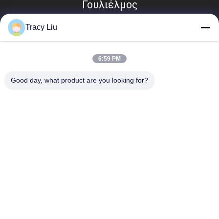
Γουλιέλμος
Tracy Liu
6:59 PM
Good day, what product are you looking for?
Λαϊκή κατηγορία
Όλα
Mbbr Biofilter Μέσα
Mbbr Βιο Μέσα
Mbbr Μέσα 
Μέσα Φίλτρων Mbbr
Μεταφορέων
Μέσα Φίλτρων 
HDPE Μέσα Φίλτρων
Απόβλητου Ύδατος
Επιπλέοντα Μέσα 
Biocell Μέσα 