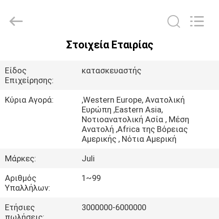
LuoX
Plastic
CO.,LTD.
All
Rights
Reserved.
Developed
Στοιχεία Εταιρίας
by
ΣΠΊΤΙ
ECER
Είδος
κατασκευαστής
ΠΡΟΪΌΝΤΑ
Επιχείρησης:
Κύρια Αγορά:
,Western Europe, Ανατολική
Ευρώπη ,Eastern Asia,
ΣΧΕΤΙΚΆ
Νοτιοανατολική Ασία , Μέση
ΜΕ
Ανατολή ,Africa της Βόρειας
Αμερικής , Νότια Αμερική
ΕΜΆΣ
Μάρκες:
Juli
ΕΠΙΣΚΕΨΉ
Αριθμός
1~99
Υπαλλήλων:
ΕΡΓΟΣΤΑΣΊΟΥ
Ετήσιες
3000000-6000000
πωλήσεις: