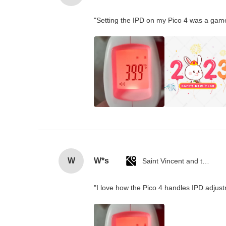
"Setting the IPD on my Pico 4 was a game
W
W*s
Saint Vincent and the Grenadines
"I love how the Pico 4 handles IPD adjustm