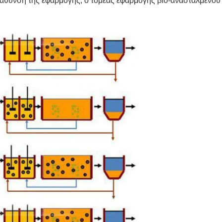
άθυνση της εφαρμογής, ο τομέας εφαρμογής βιο-ανασταλμένου 