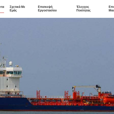
ντα
Σχετικά Με
Επισκεψή
Έλεγχος
Επι
Εμάς
Εργοστασίου
Ποιότητας
Μα