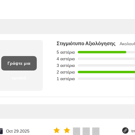
Στιγμιότυπο Αξιολόγησης
Ακολουθ
5 αστέρια
4 αστέρια
Γράψτε μια
3 αστέρια
2 αστέρια
κριτική
1 αστέρια
Oct 29.2025
tr