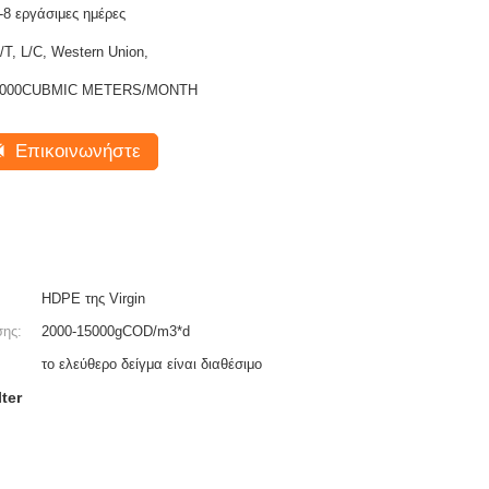
-8 εργάσιμες ημέρες
/T, L/C, Western Union,
1000CUBMIC METERS/MONTH
Επικοινωνήστε
HDPE της Virgin
σης:
2000-15000gCOD/m3*d
το ελεύθερο δείγμα είναι διαθέσιμο
ter