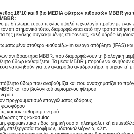
γεθος 16*10 και 6 βιο MEDIA φίλτρων αιθουσών MBBR για
ν MBBR:
ο με δίπλωμα ευρεσιτεχνίας υψηλή τεχνολογία προϊόν με έναν
ν τον επιστημονικό τύπο, διαμορφώνεται από την τροποποίηση
ματα της μεγάλης συγκεκριμένης επιφάνειας, καλή υδρόφιλη ιδιοκ
ματωμένα σταθερά -καθορίζω-lm ενεργά απόβλητα (IFAS) και τ
ων αντιδραστήρα MBBR, που διαμορφώνουν τη βιολογική μεμβρ
λητο ύδωρ καθαρίζεται. Τα μέσα MBBR μπορούν να κινηθούν ελε
έσα να κινηθούν για τον αναερόβιο αντιδραστήρα, η μηχανική μί
 απόβλητο ύδωρ που αναβαθμίζει και που ανασχηματίζει το πρ
BBR και του βιολογικού αερισμένου φίλτρου
 νερού,
τον προγραμματισμό επαγγέλματος εδάφους
αι φωσφόρου
ας και τον καθαρισμό νερού
ετέρωσης της κακοσμίας
η, φαρμακευτικό είδος, χημική ουσία, ηλεκτρολυτική επιμετάλλ
ή, επεξεργασία τροφίμων, υδατοκαλλιέργεια, κ.λπ.