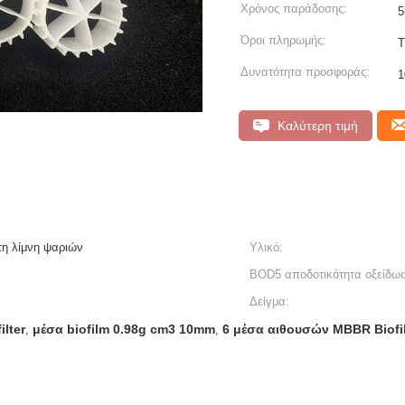
Χρόνος παράδοσης:
5
Όροι πληρωμής:
T
Δυνατότητα προσφοράς:
Καλύτερη τιμή
η λίμνη ψαριών
Υλικό:
BOD5 αποδοτικότητα οξείδω
Δείγμα:
lter
μέσα biofilm 0.98g cm3 10mm
6 μέσα αιθουσών MBBR Biofil
,
,