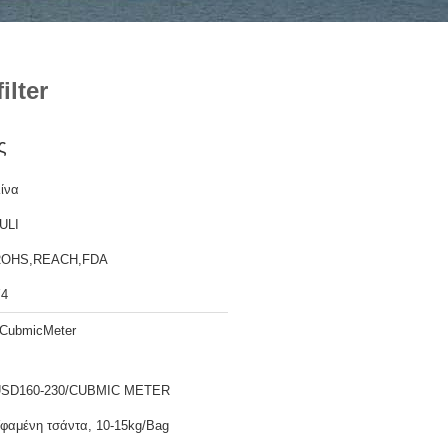
lter
ς
ίνα
ULI
ROHS,REACH,FDA
4
CubmicMeter
SD160-230/CUBMIC METER
φαμένη τσάντα, 10-15kg/Bag