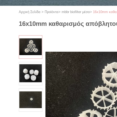
Αρχική Σελίδα
>
Προϊόντα
>
mbbr biofilter μέσα
>
16x10mm καθαρ
16x10mm καθαρισμός απόβλητου