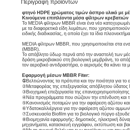
Περιγραφή προϊόντων
φτηνό HDPE χρώματος τιμών άσπρο υλικό με μέ
Κινούμενα επιπλέοντα μέσα φίλτρων κρεβατιώ
Το MEDIA φίλτρων MBBR είναι ένα νέο κατοχυρωμέν
με τα διαφορετικά είδη λυμάτων, που χρησιμοποιού
ειδικής διαδικασίας, η οποία έχει τα ίδια πλεονεκτή
MEDIA φίλτρων MBBR, που χρησιμοποιείται στα ενσω
(MBBR).
Το απόβλητο ύδωρ περνά από την αναστολή των μέσ
δράση μικροβιακού στη βιολογική μεμβράνη, το απόβ
τον αεροβικό αντιδραστήρα, ο αερισμός θα κάνει τα μ
Εφαρμογή μέσων MBBR Fiter:
①
Βελτιώνοντας τα πρότυπα και την ποιότητα για το
②Μεταφορέας της επεξεργασίας απόβλητου ύδατος M
③Βιοχημική επεξεργασία της επαναχρησιμοποίησης
④Νέα προγράμματα που σώζουν την επένδυση και 
⑤Κανονισμός ποταμών για την αφαίρεση αζώτου κ
⑥Υδατοκαλλιέργεια για την αφαίρεση αζώτου αμμωνί
⑦Συσκευασία Biofilm για το βιολογικό πύργο εξουδ
⑧Βιομηχανία εφαρμογής: δημοτικός, ηλεκτρική δύναμ
μηχανήματα, κατασκευή εγγράφου, εκτύπωση και βαφ