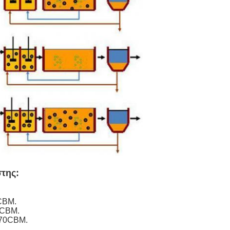
στης:
0CBM.
0CBM.
 70CBM.