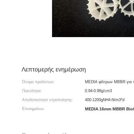
Λεπτομερής ενημέρωση
Όνομα προϊόντων:
MEDIA φίλτρων MBBR για τ
Πυκνότητα:
0.94-0.98g/cm3
Αποδοτικότητα νιτροποίησης:
400-1200gNH4-N/m3*d
Επισημαίνω:
MEDIA 16mm MBBR Biofi