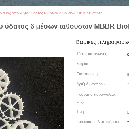
ισμός απόβλητου ύδατος 6 μέσων αιθουσών MBBR Biofilter
 ύδατος 6 μέσων αιθουσών MBBR Biofi
Βασικές πληροφορίε
Τόπος καταγωγής:
Κ
Μάρκα:
J
Πιστοποίηση:
Αριθμό μοντέλου:
Y
Ποσότητα παραγγελίας
1
min:
Τιμή:
U
Συσκευασία λεπτομέρειες:
Υ