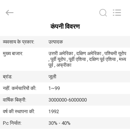
LuoX
Plastic
CO.,LTD.
All
Rights
Reserved.
Developed
कंपनी विवरण
by
घर
ECER
व्यवसाय के प्रकार:
उत्पादक
उत्पाद
मुख्य बाजार:
उत्तरी अमेरिका , दक्षिण अमेरिका , पश्चिमी यूरोप
, पूर्वी यूरोप , पूर्वी एशिया , दक्षिण पूर्व एशिया , मध्य
पूर्व , अफ्रीका
हमारे
ब्रांड:
जूली
बारे
में
नहीं. कर्मचारियों की:
1~99
वार्षिक बिक्री:
3000000-6000000
कारखाने
वर्ष की स्थापना की:
1992
का
P.c निर्यात:
30% - 40%
दौरा