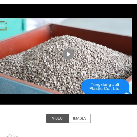
गुणवत्ता
नियंत्रण
हमसे
संपर्क
करें
बोली
मांगें
साइटमैप
VIDEO
IMAGES
Tongxiang LuoX Plastic