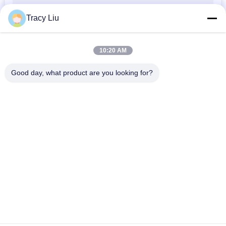
Tracy Liu
10:20 AM
Good day, what product are you looking for?
Categorias populares
Todos
Meios Do Biofilter 
Bio Meios Do Mbbr
Do Mbbr
Meios De Filtro De 
Meios Do Portador 
Mbbr
Do Mbbr
Meios De Filtro Do 
Meios De Filtro Das 
HDPE
Águas Residuais
Meios De Filtro De 
O Biocell Filtra 
Flutuação Do 
Meios