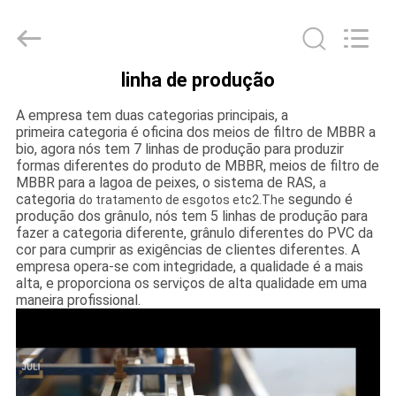
Tongxiang
LuoX
Plastic
CO.,LTD.
All
Rights
Reserved.
linha de produção
Developed
PARA
by
ECER
A empresa tem duas categorias principais, a
CASA
primeira categoria é oficina dos meios de filtro de MBBR a
bio, agora nós tem 7 linhas de produção para produzir
formas diferentes do produto de MBBR, meios de filtro de
PRODUTOS
MBBR para a lagoa de peixes, o sistema de RAS,
a
categoria
segundo é
do tratamento de esgotos etc2.The
produção dos grânulo, nós tem 5 linhas de produção para
SOBRE
fazer a categoria diferente, grânulo diferentes do PVC da
cor para cumprir as exigências de clientes diferentes. A
NÓS
empresa opera-se com integridade, a qualidade é a mais
alta, e proporciona os serviços de alta qualidade em uma
maneira profissional.
VISITA
À
FÁBRICA