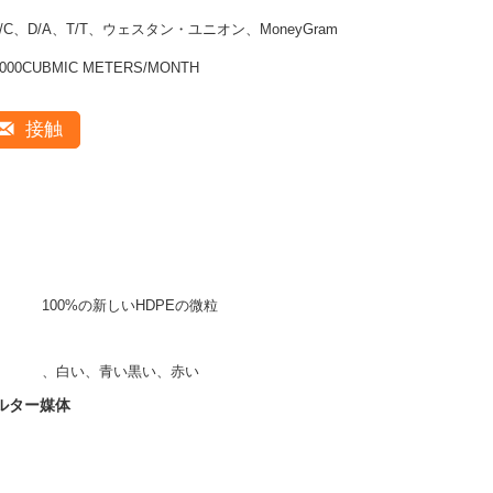
L/C、D/A、T/T、ウェスタン・ユニオン、MoneyGram
1000CUBMIC METERS/MONTH
接触
100%の新しいHDPEの微粒
、白い、青い黒い、赤い
ィルター媒体