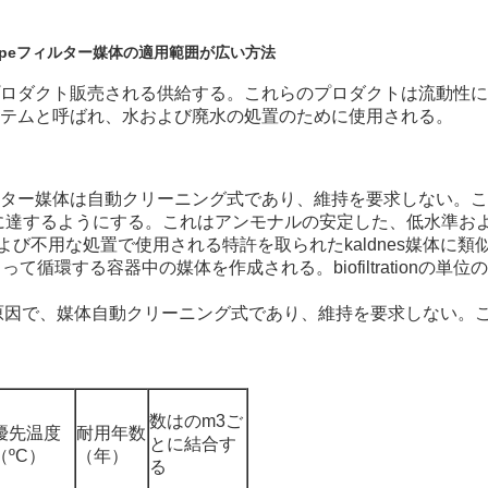
dpeフィルター媒体の適用範囲が広い方法
、このプロダクト販売される供給する。これらのプロダクトは流動
 「システムと呼ばれ、水および廃水の処置のために使用される。
、フィルター媒体は自動クリーニング式であり、維持を要求しない
nessに達するようにする。これはアンモナルの安定した、低水準
び不用な処置で使用される特許を取られたkaldnes媒体に
よって循環する容器中の媒体を作成される。biofiltration
合が原因で、媒体自動クリーニング式であり、維持を要求しない
数はのm3ご
優先温度
耐用年数
とに結合す
（ºC）
（年）
る