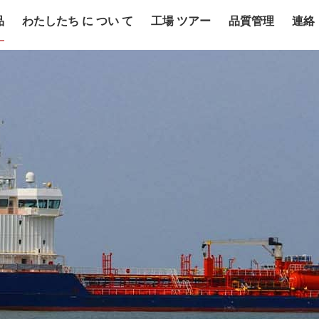
品
わたしたち に つい て
工場 ツアー
品質管理
連絡