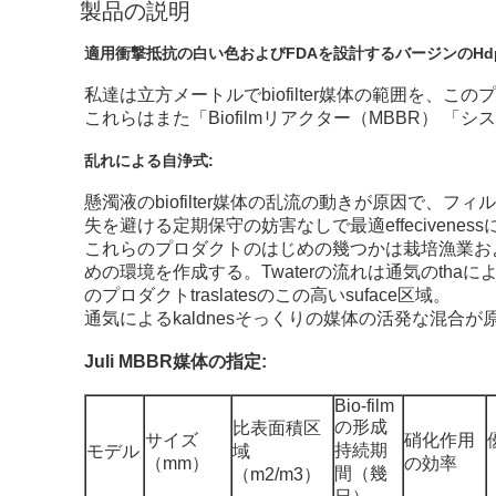
製品の説明
適用衝撃抵抗の白い色およびFDAを設計するバージンのH
私達は立方メートルでbiofilter媒体の範囲を
これらはまた「Biofilmリアクター（MBBR）
乱れによる自浄式:
懸濁液のbiofilter媒体の乱流の動きが原因で
失を避ける定期保守の妨害なしで最適effecive
これらのプロダクトのはじめの幾つかは栽培漁業およ
めの環境を作成する。Twaterの流れは通気のthaに
のプロダクトtraslatesのこの高いsuface区域。
通気によるkaldnesそっくりの媒体の活発な混
Juli MBBR媒体の指定:
Bio-film
の形成
比表面積区
サイズ
硝化作用
持続期
モデル
域
（mm）
の効率
間（幾
（m2/m3）