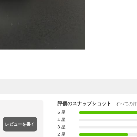
評価のスナップショット
すべての評
5 星
4 星
レビューを書く
3 星
2 星