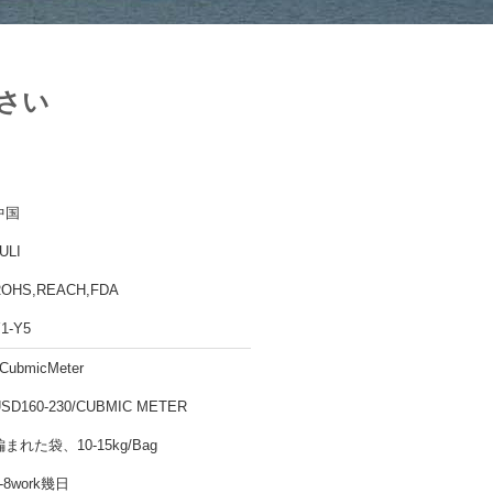
なさい
中国
ULI
ROHS,REACH,FDA
1-Y5
CubmicMeter
SD160-230/CUBMIC METER
編まれた袋、10-15kg/Bag
-8work幾日