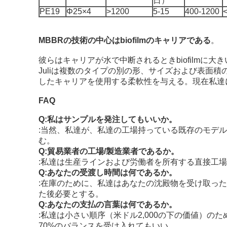
日）
PE19
Φ25×4
>1200
5-15
400-1200
MBBRの技術の中心はbiofilmのキャリアである
。
彼らはキャリアが水で中断されるときbiofilmに大
Juliは複数のタイプの別の形、サイズおよび表面
したキャリアを使用する柔軟性を与える。現在私達
FAQ
Q:私はサンプルを発注してもいいか。
:当然、私達が、私達の工場持っている既存のモデ
む。
Q:貿易業者の工場/製造業者であるか。
:私達は生産ラインおよび労働者を所有する直接工場
Q:あなたの受渡し時間は何であるか。
:在庫のために、私達はあなたの沈殿物を受け取った後
た後必要とする。
Q:あなたの支払の言葉は何であるか。
:私達は小さい順序（米ドル2,000の下の価値）の
70%のバランスを受け入れてもいい。