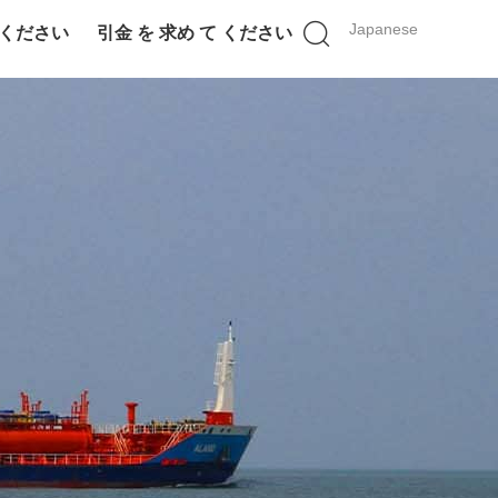
Japanese
 ください
引金 を 求め て ください