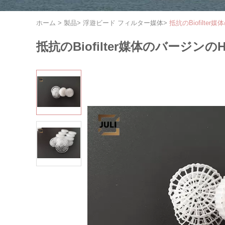
ホーム
>
製品
>
浮遊ビード フィルター媒体
>
抵抗のBiofilt
抵抗のBiofilter媒体のバージ