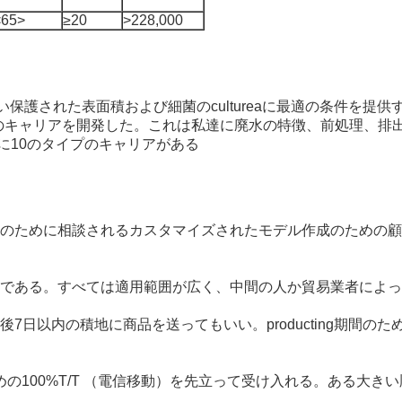
<65>
≥20
>228,000
きい保護された表面積および細菌のcultureaに最適の条件を提
積のキャリアを開発した。これは私達に廃水の特徴、前処理、
に10のタイプのキャリアがある
ルのために相談されるカスタマイズされたモデル作成のための顧
である。すべては適用範囲が広く、中間の人か貿易業者によって
7日以内の積地に商品を送ってもいい。producting期間の
ための100%T/T （電信移動）を先立って受け入れる。ある大