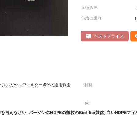
支払条件:
供給の能力:
ベストプライス
ジンのHdpeフィルター媒体の適用範囲
材料:
色:
衝撃を与えなさい
バージンのHDPEの微粒のBiofilter媒体
白いHDPEフ
,
,