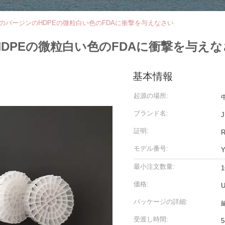
er媒体のバージンのHDPEの微粒白い色のFDAに衝撃を与えなさい
ンのHDPEの微粒白い色のFDAに衝撃を与え
基本情報
起源の場所:
ブランド名:
J
証明:
モデル番号:
Y
最小注文数量:
1
価格:
U
パッケージの詳細:
受渡し時間:
5