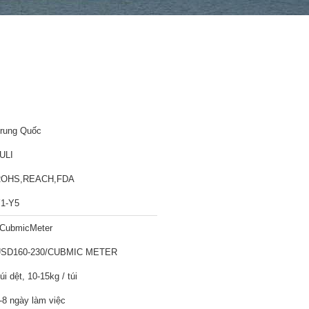
rung Quốc
ULI
ROHS,REACH,FDA
1-Y5
CubmicMeter
SD160-230/CUBMIC METER
úi dệt, 10-15kg / túi
-8 ngày làm việc