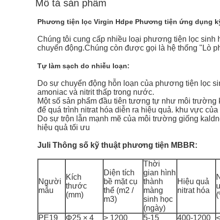
Mô tả sản phẩm
Phương tiện lọc Virgin Hdpe Phương tiện ứng dụng k
Chúng tôi cung cấp nhiều loại phương tiện lọc sin
chuyển động.Chúng còn được gọi là hệ thống "Lò p
Tự làm sạch do nhiễu loạn:
Do sự chuyển động hỗn loạn của phương tiện lọc si
amoniac và nitrit thấp trong nước.
Một số sản phẩm đầu tiên tương tự như môi trường k
để quá trình nitrat hóa diễn ra hiệu quả. khu vực củ
Do sự trộn lẫn mạnh mẽ của môi trường giống kaldnes
hiệu quả tối ưu
Juli
Thông số kỹ thuật phương tiện MBBR:
Thời
Diện tích
gian hình
Kích
N
Người
bề mặt cụ
thành
Hiệu quả
thước
ư
mẫu
thể (m2 /
màng
nitrat hóa
(mm)
(
m3)
sinh học
(ngày)
PE19
Φ25 × 4
> 1200
5-15
400-1200