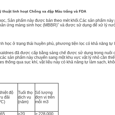
ỹ thuật linh hoạt Chống va đập Màu trắng và FDA
h học, Sản phẩm này được bán theo mét khối.Các sản phẩm này 
hản ứng màng sinh học (MBBR)" và được sử dụng để xử lý nướ
nh học ở trạng thái huyền phù, phương tiện lọc có khả năng tự
aldnes đã được cấp bằng sáng chế được sử dụng trong nuôi cá v
a các sản phẩm này chuyển sang một khu vực vật lý nhỏ cần thiết
 thông qua sục khí, vật liệu này có khả năng tự làm sạch, khô
hiệt độ
Tuổi thọ
Số lượng
u đãi
dịch vụ
đơn vị trên
ºC)
(năm)
mỗi m3
<65
≥20
> 228.000