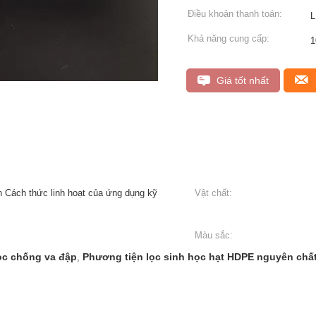
Điều khoản thanh toán:
L
Khả năng cung cấp:
1
Giá tốt nhất
n Cách thức linh hoạt của ứng dụng kỹ
Vật chất:
Màu sắc:
ọc chống va đập
Phương tiện lọc sinh học hạt HDPE nguyên chấ
,