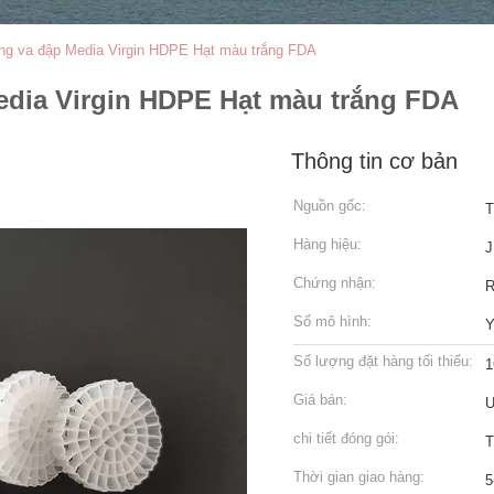
ống va đập Media Virgin HDPE Hạt màu trắng FDA
edia Virgin HDPE Hạt màu trắng FDA
Thông tin cơ bản
Nguồn gốc:
T
Hàng hiệu:
J
Chứng nhận:
Số mô hình:
Y
Số lượng đặt hàng tối thiểu:
1
Giá bán:
U
chi tiết đóng gói:
T
Thời gian giao hàng:
5