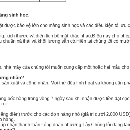
àng sinh học
.
ặt được bảo vệ lớn cho màng sinh học và các điều kiện tối ưu c
 dạng, kích thước và diện tích bề mặt khác nhau.Điều này cho ph
iêu chuẩn xả thải và khối lượng sẵn có.Hiện tại chúng tôi có mườ
 có, nhà máy của chúng tôi muốn cung cấp một hoặc hai mẫu cho
hương nhân?
 sản xuất và công nhân. Mọi thứ đều linh hoạt và không cần phả
cảng bốc hàng trong vòng 7 ngày sau khi nhận được tiền đặt cọc
 cọc.
ng điện) trước cho các đơn hàng nhỏ (giá trị dưới 2.000 USD).
o hàng.
 chấp nhận thanh toán công đoàn phương Tây.Chúng tôi đang làm
án nào?