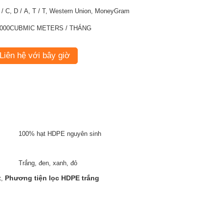
 / C, D / A, T / T, Western Union, MoneyGram
000CUBMIC METERS / THÁNG
Liên hệ với bây giờ
100% hạt HDPE nguyên sinh
Trắng, đen, xanh, đỏ
t
Phương tiện lọc HDPE trắng
,