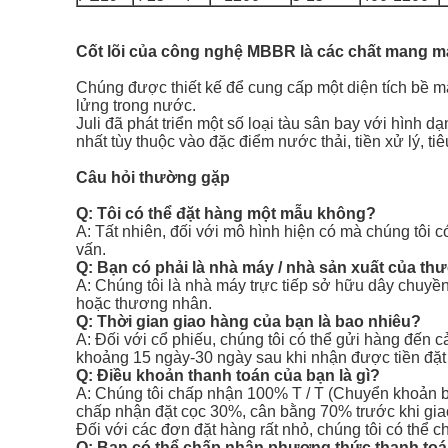
Cốt lõi của công nghệ MBBR là các chất mang m
Chúng được thiết kế để cung cấp một diện tích bề m
lửng trong nước.
Juli đã phát triển một số loại tàu sân bay với hình
nhất tùy thuộc vào đặc điểm nước thải, tiền xử lý, t
Câu hỏi thường gặp
Q: Tôi có thể đặt hàng một mẫu không?
A: Tất nhiên, đối với mô hình hiện có mà chúng tôi
vấn.
Q: Bạn có phải là nhà máy / nhà sản xuất của t
A: Chúng tôi là nhà máy trực tiếp sở hữu dây chuyền
hoặc thương nhân.
Q: Thời gian giao hàng của bạn là bao nhiêu?
A: Đối với cổ phiếu, chúng tôi có thể gửi hàng đến 
khoảng 15 ngày-30 ngày sau khi nhận được tiền đặt
Q: Điều khoản thanh toán của bạn là gì?
A: Chúng tôi chấp nhận 100% T / T (Chuyển khoản bằ
chấp nhận đặt cọc 30%, cân bằng 70% trước khi gia
Đối với các đơn đặt hàng rất nhỏ, chúng tôi có thể
Q: Bạn có thể chấp nhận phương thức thanh to