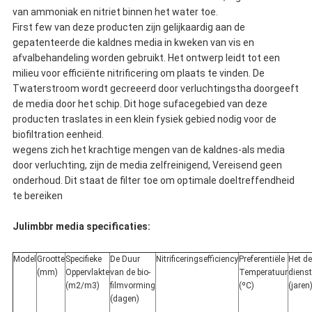
van ammoniak en nitriet binnen het water toe.
First few van deze producten zijn gelijkaardig aan de
gepatenteerde die kaldnes media in kweken van vis en
afvalbehandeling worden gebruikt. Het ontwerp leidt tot een
milieu voor efficiënte nitrificering om plaats te vinden. De
Twaterstroom wordt gecreeerd door verluchtingstha doorgeeft
de media door het schip. Dit hoge sufacegebied van deze
producten traslates in een klein fysiek gebied nodig voor de
biofiltration eenheid.
wegens zich het krachtige mengen van de kaldnes-als media
door verluchting, zijn de media zelfreinigend, Vereisend geen
onderhoud. Dit staat de filter toe om optimale doeltreffendheid
te bereiken
Julimbbr media specificaties:
Model
Grootte
Specifieke
De Duur
Nitrificeringsefficiency
Preferentiële
Het de
(mm)
Oppervlakte
van de bio-
Temperatuur
diens
(m2/m3)
filmvorming
(ºC)
(jaren
(dagen)