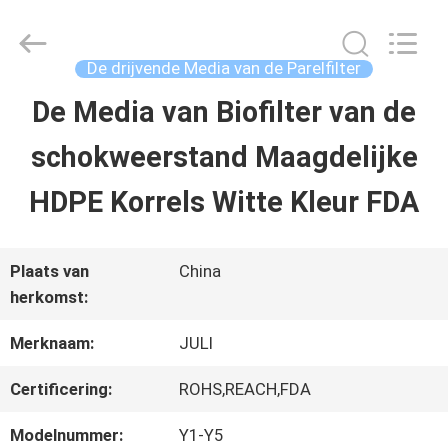
Tongxiang
LuoX
Plastic
CO.,LTD.
De drijvende Media van de Parelfilter
All
Rights
De Media van Biofilter van de
THUIS
Reserved.
Developed
by
schokweerstand Maagdelijke
ECER
PRODUCTEN
HDPE Korrels Witte Kleur FDA
OVER
Plaats van
China
herkomst:
ONS
Merknaam:
JULI
FABRIEKSTOCHT
Certificering:
ROHS,REACH,FDA
Modelnummer:
Y1-Y5