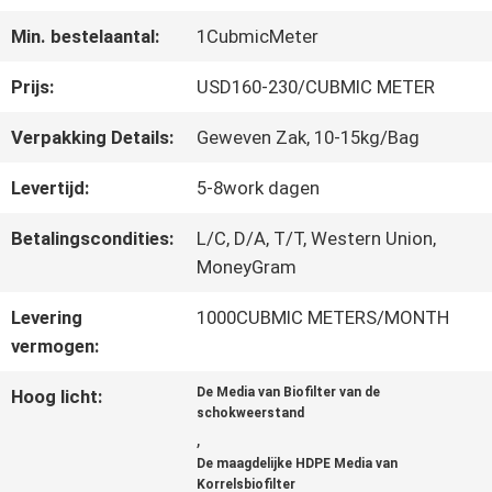
KWALITEITSCONTROLE
Min. bestelaantal:
1CubmicMeter
NEEM
Prijs:
USD160-230/CUBMIC METER
CONTACT
Verpakking Details:
Geweven Zak, 10-15kg/Bag
MET
Levertijd:
5-8work dagen
ONS
Betalingscondities:
L/C, D/A, T/T, Western Union,
MoneyGram
OP
Levering
1000CUBMIC METERS/MONTH
vermogen:
VRAAG
De Media van Biofilter van de
Hoog licht:
EEN
schokweerstand
,
OFFERTE
De maagdelijke HDPE Media van
Korrelsbiofilter