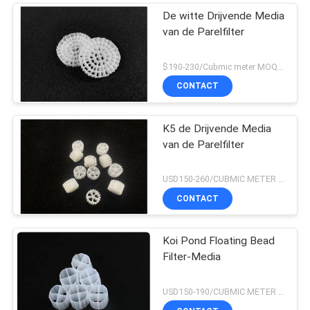
De witte Drijvende Media
van de Parelfilter
$190-230/Cubmic meter MOQ:1CubmicMeter
CONTACT
K5 de Drijvende Media
van de Parelfilter
USD150-260/CUBMIC METER MOQ:1CubmicMeter
CONTACT
Koi Pond Floating Bead
Filter-Media
USD150-190/CUBMIC METER MOQ:1CubmicMeter