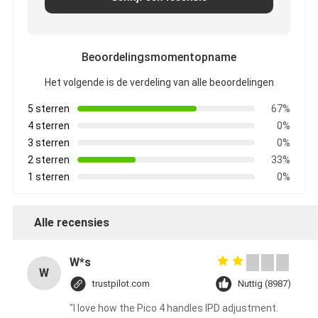
Beoordelingsmomentopname
Het volgende is de verdeling van alle beoordelingen
5 sterren
67%
4 sterren
0%
3 sterren
0%
2 sterren
33%
1 sterren
0%
Alle recensies
W*s
W
trustpilot.com
Nuttig (8987)
"I love how the Pico 4 handles IPD adjustment.