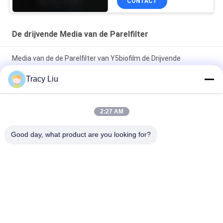
CONTACT
De drijvende Media van de Parelfilter
Media van de de Parelfilter van Y5biofilm de Drijvende
16mmX10mm Wit
Tracy Liu
De witte Media van de het Bed Biofilter van 0.96g/Cm3
Bewegende voor Ras System
2:27 AM
Cultiveer Media van de de Parelfilter van Biofilm PE05 de
Good day, what product are you looking for?
Drijvende 900m2/m3
populaire categorieën
Alle
Mbbr Biofilter Media
Mbbr Biomedia