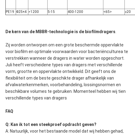
PE19
Φ25×4
>1200
5-15
400-1200
<65>
≥20
De kern van de MBBR-technologie is de biofilmdragers
.
Zij worden ontworpen om een grote beschermde oppervlakte
voor biofilm en optimale voorwaarden voor bacteriënculturea te
verstrekken wanneer de dragers in water worden opgeschort.
Juli heeft verscheidene types van dragers met verschillende
vorm, grootte en oppervlakte ontwikkeld. Dit geeft ons de
flexibiliteit om de beste geschikte drager afhankelijk van
afvalwaterkenmerken, voorbehandeling, lossingsnormen en
beschikbare volumes te gebruiken. Momenteel hebben wij tien
verschillende types van dragers
FAQ
Q: Kan ik tot een steekproef opdracht geven?
A: Natuurlijk, voor het bestaande model dat wij hebben gehad,