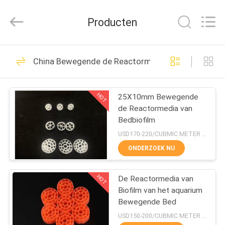
LuoX
Plastic
CO.,LTD.
Producten
All
Rights
Reserved.
Developed
by
THUIS
23
ECER
China Bewegende de Reactormedia van Bedbiofil
mbbr biofilter media
PRODUCTEN
HOT
25X10mm Bewegende
de Reactormedia van
OVER
Bedbiofilm
ONS
USD170-220/CUBMIC METER MOQ:1CubmicMeter
ONDERZOEK NU
22
FABRIEKSTOCHT
HOT
De Reactormedia van
mbbr biomedia
Biofilm van het aquarium
KWALITEITSCONTROLE
Bewegende Bed
USD150-200/CUBMIC METER MOQ:1CubmicMeter