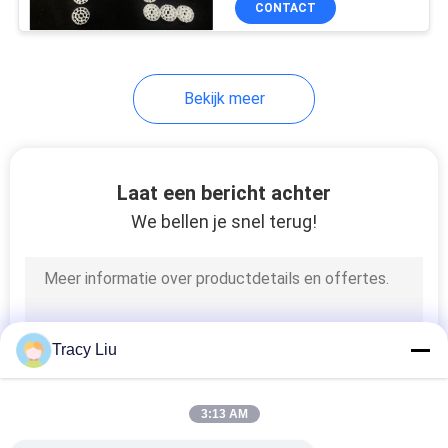
CONTACT
10
Zachte pvc-Korrels
Bekijk meer
Laat een bericht achter
We bellen je snel terug!
10
De Plastic Korrels
van pvc
Tracy Liu
3:13 AM
10