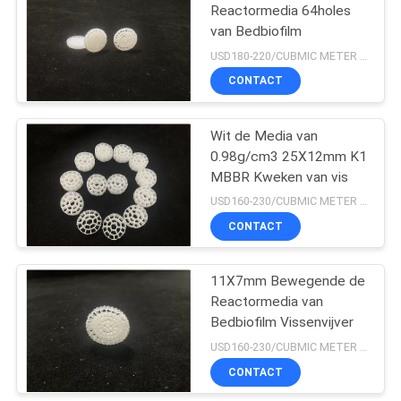
Reactormedia 64holes
van Bedbiofilm
15
USD180-220/CUBMIC METER MOQ:1CubmicMeter
De drijvende Media
CONTACT
van de Parelfilter
Wit de Media van
0.98g/cm3 25X12mm K1
MBBR Kweken van vis
USD160-230/CUBMIC METER MOQ:1CubmicMeter
CONTACT
15
11X7mm Bewegende de
biocell filtermedia
Reactormedia van
Bedbiofilm Vissenvijver
USD160-230/CUBMIC METER MOQ:1CubmicMeter
CONTACT