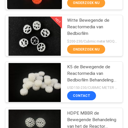
NEEM
ONDERZOEK NU
CONTACT
HOT
Witte Bewegende de
MET
21
Reactormedia van
ONS
Bedbiofilm
De Media van de
OP
$200-230/Cubmic meter MOQ:1CubmicMeter
Mbbrfilter
ONDERZOEK NU
VRAAG
K5 de Bewegende de
EEN
Reactormedia van
OFFERTE
Bedbiofilm Behandeling
22
van het Viskwekerijwater
USD150-230/CUBMIC METER MOQ:1CubmicMeter
SITEMAP
CONTACT
mbbr dragermedia
HDPE MBBR de
PRIVACYBELEID
Bewegende Behandeling
van het de Reactor