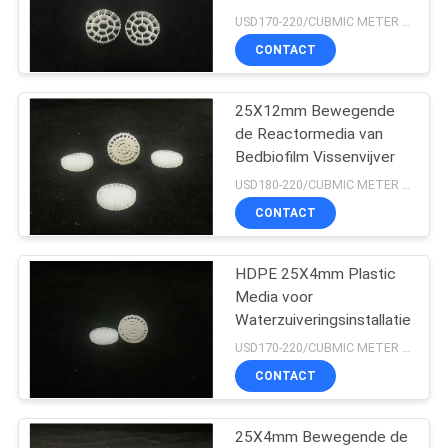
Chemische Water van
USD170-220/CUBMIC METER MOQ:1CubmicMeter
Bedbiofilm
CONTACT
21
25X12mm Bewegende
HDPE Filtermedia
de Reactormedia van
Bedbiofilm Vissenvijver
USD180-220/CUBMIC METER MOQ:1CubmicMeter
CONTACT
HDPE 25X4mm Plastic
17
Media voor
De Media van de
Waterzuiveringsinstallatie
USD170-220/CUBMIC METER MOQ:1CubmicMeter
afvalwaterfilter
CONTACT
25X4mm Bewegende de