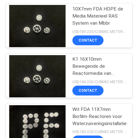
10X7mm FDA HDPE de
15
Media Materieel RAS
Bewegende de
System van Mbbr
USD180-220/CUBMIC METER MOQ:1CubmicMeter
Reactormedia van
CONTACT
Bedbiofilm
K1 16X10mm
Bewegende de
Reactormedia van
9
Bedbiofilm HDPE
USD160-230/CUBMIC METER MOQ:1CubmicMeter
Zachte pvc-
CONTACT
Samenstelling
Wit FDA 11X7mm
Biofilm-Reactoren voor
Waterzuiveringsinstallatie
USD180-220/CUBMIC METER MOQ:1CubmicMeter