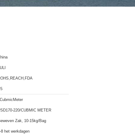
hina
ULI
ROHS,REACH,FDA
5
CubmicMeter
SD170-220/CUBMIC METER
eweven Zak, 10-15kg/Bag
-8 het werkdagen