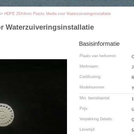
m
>
HDPE 25X4mm Plastic Media voor Waterzuiveringsinstallatie
Waterzuiveringsinstallatie
Basisinformatie
Plaats van herkomst:
C
Merknaam:
J
Certificering:
Modelnummer:
Y
Min. bestelaantal:
1
Prijs:
U
Verpakking Details:
G
Levertijd:
5