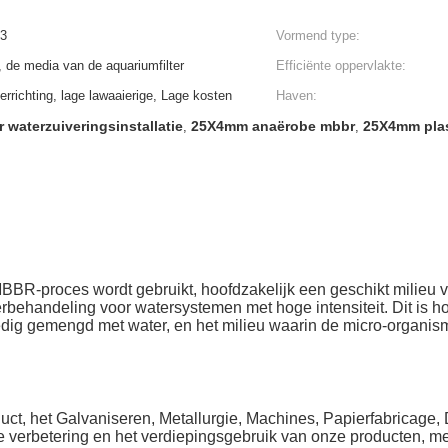
m3
Vormend type:
r, de media van de aquariumfilter
Efficiënte oppervlakte:
rrichting, lage lawaaierige, Lage kosten
Haven:
 waterzuiveringsinstallatie
25X4mm anaërobe mbbr
25X4mm plast
,
,
MBBR-proces wordt gebruikt, hoofdzakelijk een geschikt milieu 
ehandeling voor watersystemen met hoge intensiteit. Dit is hoo
ledig gemengd met water, en het milieu waarin de micro-organisme
ct, het Galvaniseren, Metallurgie, Machines, Papierfabricage,
 verbetering en het verdiepingsgebruik van onze producten, mee