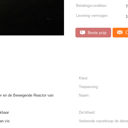
Betalingscondities:
T
Levering vermogen:
C
Beste prijs
Kleur:
Toepassing:
er en de Bewegende Reactor van
Naam:
ikbaar
Dichtheid:
an vis
Verleende naverkoop de diens