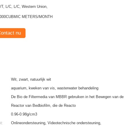
/T, L/C, L/C, Western Union,
1000CUBMIC METERS/MONTH
ontact nu
Wit, zwart, natuurlijk wit
aquarium, kweken van vis, wasterwater behandeling
De Bio de Filtermedia van MBBR gebruiken in het Bewegen van de
Reactor van Bedbiofilm, die de Reacto
0.96-0.98g/cm3
t:
Onlineondersteuning, Videotechnische ondersteuning,