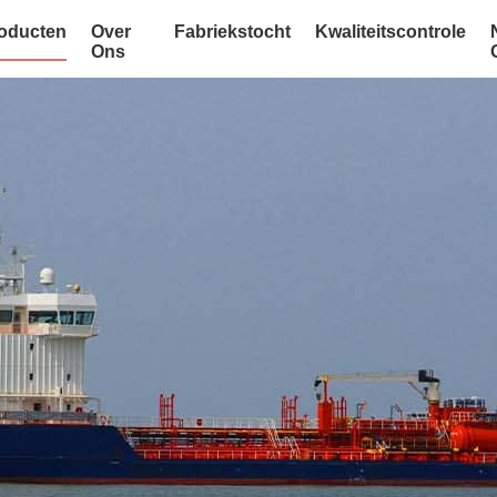
oducten
Over
Fabriekstocht
Kwaliteitscontrole
Ons