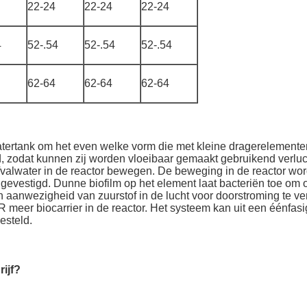
22-24
22-24
22-24
4
52-.54
52-.54
52-.54
62-64
62-64
62-64
rtank om het even welke vorm die met kleine dragerelementen
, zodat kunnen zij worden vloeibaar gemaakt gebruikend verluch
valwater in de reactor bewegen. De beweging in de reactor word
 gevestigd. Dunne biofilm op het element laat bacteriën toe om 
aanwezigheid van zuurstof in de lucht voor doorstroming te ve
meer biocarrier in de reactor. Het systeem kan uit een éénfas
esteld.
rijf?