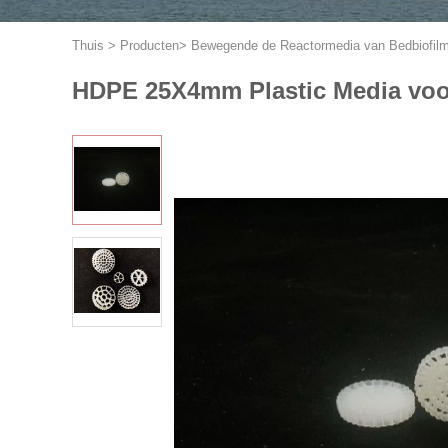
Thuis
>
Producten
>
Bewegende de Reactormedia van Bedbiofil
HDPE 25X4mm Plastic Media voor 