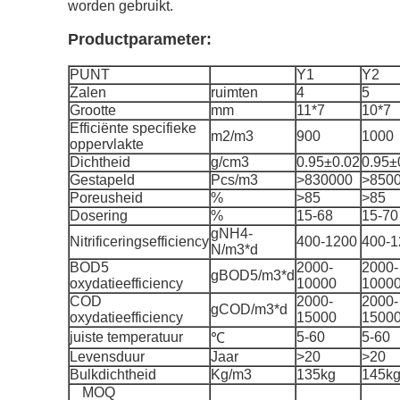
worden gebruikt.
Productparameter:
PUNT
Y1
Y2
Zalen
ruimten
4
5
Grootte
mm
11*7
10*7
Efficiënte specifieke
m2/m3
900
1000
oppervlakte
Dichtheid
g/cm3
0.95±0.02
0.95±
Gestapeld
Pcs/m3
>830000
>850
Poreusheid
%
>85
>85
Dosering
%
15-68
15-70
gNH4-
Nitrificeringsefficiency
400-1200
400-1
N/m3*d
BOD5
2000-
2000-
gBOD5/m3*d
oxydatieefficiency
10000
1000
COD
2000-
2000-
gCOD/m3*d
oxydatieefficiency
15000
1500
juiste temperatuur
5-60
5-60
℃
Levensduur
Jaar
>20
>20
Bulkdichtheid
Kg/m3
135kg
145k
MOQ