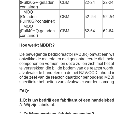
(Full20GP-geladen
CBM
22-24
22-24
container)
MOQ
(Geladen
CBM
52-.54
52-.5
Full40GPcontainer)
MOQ
(Full40HQ-geladen
CBM
62-64
62-64
container)
Hoe werkt MBBR?
De bewegende bedbioreactor (MBBR) omvat een wate
ontwikkelde materialen met gecontroleerde dichtheid
componenten vormen, en deze zullen zich met het af
te verstrekken die bij de bodem van de reactor wordt
afvalwater te handelen en de het BZV/COD inhoud in 
of de zeef van de reactor, daardoor behoudend MBBR 
specifieke behoeften van afvalwater worden sameng
FAQ:
1.Q: Is uw bedrijf een fabrikant of een handelsbed
A: Wij zijn fabrikant.
2.
Q: Waar wordt uw fabriek gevestigd?