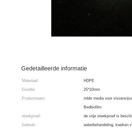
Gedetailleerde informatie
Materiaal:
HDPE
Grootte:
25*10mm
Productnaam:
mbbr media voor vissenvijv
Bedbiofilm
steekproef:
de vrije steekproef is besch
Gebruik:
waterbehandeling, kweken v