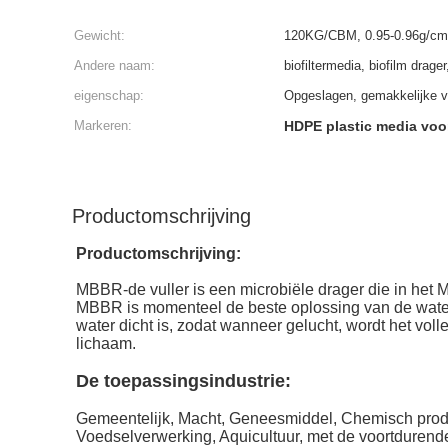
Gewicht:
120KG/CBM, 0.95-0.96g/c
Andere naam:
biofiltermedia, biofilm drage
eigenschap:
Opgeslagen, gemakkelijke ve
Markeren:
HDPE plastic media voor
Productomschrijving
Productomschrijving:
MBBR-de vuller is een microbiële drager die in het 
MBBR is momenteel de beste oplossing van de waterb
water dicht is, zodat wanneer gelucht, wordt het vol
lichaam.
De toepassingsindustrie:
Gemeentelijk, Macht, Geneesmiddel, Chemisch produ
Voedselverwerking, Aquicultuur, met de voortdurende