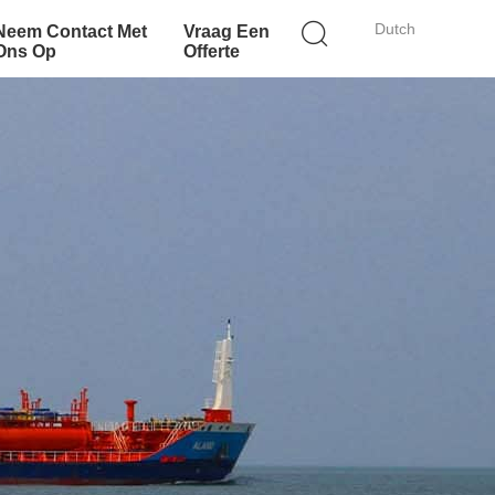
Dutch
Neem Contact Met
Vraag Een
Ons Op
Offerte