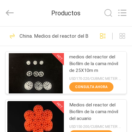
Tongxiang
LuoX
Plastic
Productos
CO.,LTD.
All
Rights
Reserved.
Developed
EN
23
by
China. Medios del reactor del Biofilm de la cama m
ECER
CASA
medios del biofilter
del mbbr
HOT
medios del reactor del
PRODUCTOS
Biofilm de la cama móvil
de 25X10m m
SOBRE
USD170-220/CUBMIC METER MOQ:1CubmicMeter
NOSOTROS
CONSULTA AHORA
22
HOT
Medios del reactor del
RECORRIDO
bio medios del mbbr
Biofilm de la cama móvil
POR
del acuario
LA
USD150-200/CUBMIC METER MOQ:1CubmicMeter