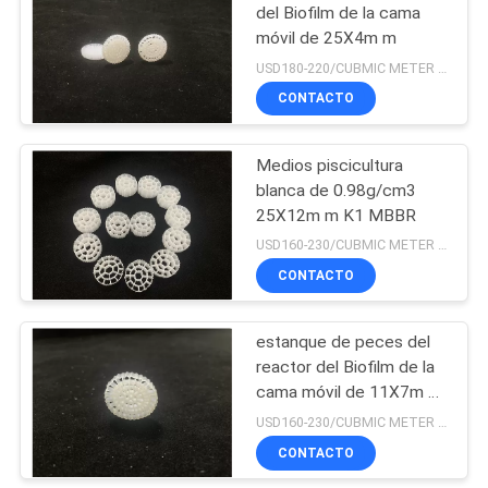
del Biofilm de la cama
móvil de 25X4m m
15
USD180-220/CUBMIC METER MOQ:1CubmicMeter
Medios de filtro
CONTACTO
flotantes de la gota
Medios piscicultura
blanca de 0.98g/cm3
25X12m m K1 MBBR
USD160-230/CUBMIC METER MOQ:1CubmicMeter
CONTACTO
15
el biocell filtra
estanque de peces del
reactor del Biofilm de la
medios
cama móvil de 11X7m m
medios
USD160-230/CUBMIC METER MOQ:1CubmicMeter
CONTACTO