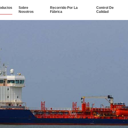
oductos
Sobre
Recorrido Por La
Control De
Nosotros
Fábrica
Calidad