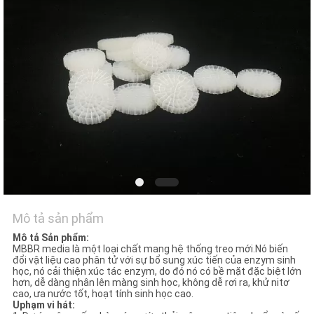
TÔI
YÊU
CẦU
ĐẶT
GIÁ
SƠ
ĐỒ
TRANG
Mô tả sản phẩm
WEB
Mô tả Sản phẩm:
MBBR media là một loại chất mang hệ thống treo mới.Nó biến
đổi vật liệu cao phân tử với sự bổ sung xúc tiến của enzym sinh
học, nó cải thiện xúc tác enzym, do đó nó có bề mặt đặc biệt lớn
CHÍNH
hơn, dễ dàng nhân lên màng sinh học, không dễ rơi ra, khử nitơ
cao, ưa nước tốt, hoạt tính sinh học cao.
SÁCH
U
phạm vi hát: