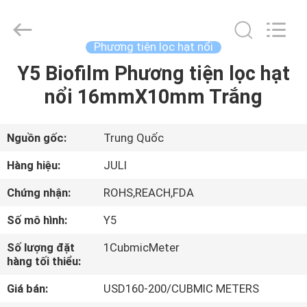
-
2026
Tongxiang
LuoX
Plastic
Phương tiện lọc hạt nổi
CO.,LTD.
All
Y5 Biofilm Phương tiện lọc hạt
NHÀ
Rights
Reserved.
Developed
nổi 16mmX10mm Trắng
by
ECER
SẢN
PHẨM
Nguồn gốc:
Trung Quốc
Hàng hiệu:
JULI
VỀ
Chứng nhận:
ROHS,REACH,FDA
CHÚNG
Số mô hình:
Y5
TÔI
Số lượng đặt
1CubmicMeter
hàng tối thiểu:
CHUYẾN
Giá bán:
USD160-200/CUBMIC METERS
THAM