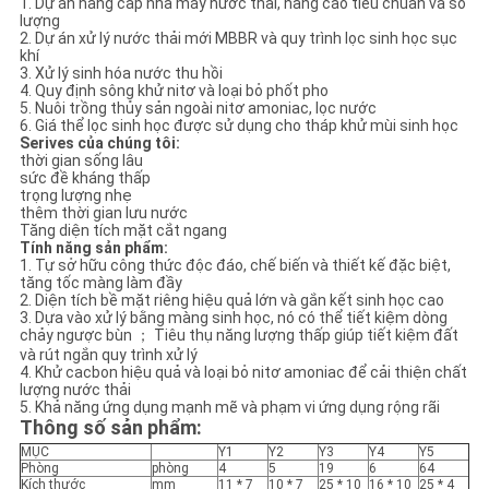
1. Dự án nâng cấp nhà máy nước thải, nâng cao tiêu chuẩn và số
BẢO
lượng
2. Dự án xử lý nước thải mới MBBR và quy trình lọc sinh học sục
MẬT
khí
3. Xử lý sinh hóa nước thu hồi
4. Quy định sông khử nitơ và loại bỏ phốt pho
5. Nuôi trồng thủy sản ngoài nitơ amoniac, lọc nước
6. Giá thể lọc sinh học được sử dụng cho tháp khử mùi sinh học
Serives của chúng tôi:
thời gian sống lâu
sức đề kháng thấp
trọng lượng nhẹ
thêm thời gian lưu nước
Tăng diện tích mặt cắt ngang
Tính năng sản phẩm:
1. Tự sở hữu công thức độc đáo, chế biến và thiết kế đặc biệt,
tăng tốc màng làm đầy
2. Diện tích bề mặt riêng hiệu quả lớn và gắn kết sinh học cao
3. Dựa vào xử lý bằng màng sinh học, nó có thể tiết kiệm dòng
chảy ngược bùn ； Tiêu thụ năng lượng thấp giúp tiết kiệm đất
và rút ngắn quy trình xử lý
4. Khử cacbon hiệu quả và loại bỏ nitơ amoniac để cải thiện chất
lượng nước thải
5. Khả năng ứng dụng mạnh mẽ và phạm vi ứng dụng rộng rãi
Thông số sản phẩm:
MỤC
Y1
Y2
Y3
Y4
Y5
Phòng
phòng
4
5
19
6
64
Kích thước
mm
11 * 7
10 * 7
25 * 10
16 * 10
25 * 4