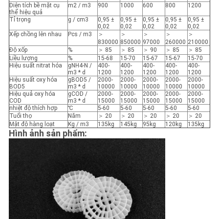
Diện tích bề mặt cụ
m2 / m3
900
1000
600
800
1200
thể hiệu quả
Tỉ trọng
g / cm3
0,95 ±
0,95 ±
0,95 ±
0,95 ±
0,95 ±
0,02
0,02
0,02
0,02
0,02
Xếp chồng lên nhau
Pcs / m3
＞
＞
＞
＞
＞
830000
850000
97000
260000
210000
Độ xốp
%
＞ 85
＞ 85
＞ 90
＞ 85
＞ 85
Liều lượng
%
15-68
15-70
15-67
15-67
15-70
Hiệu suất nitrat hóa
gNH4-N /
400-
400-
400-
400-
400-
m3 * d
1200
1200
1200
1200
1200
Hiệu suất oxy hóa
gBOD5 /
2000-
2000-
2000-
2000-
2000-
BOD5
m3 * d
10000
10000
10000
10000
10000
Hiệu quả oxy hóa
gCOD /
2000-
2000-
2000-
2000-
2000-
COD
m3 * d
15000
15000
15000
15000
15000
nhiệt độ thích hợp
℃
5-60
5-60
5-60
5-60
5-60
Tuổi thọ
Năm
＞ 20
＞ 20
＞ 20
＞ 20
＞ 20
Mật độ hàng loạt
Kg / m3
135kg
145kg
95kg
120kg
135kg
Hình ảnh sản phẩm: