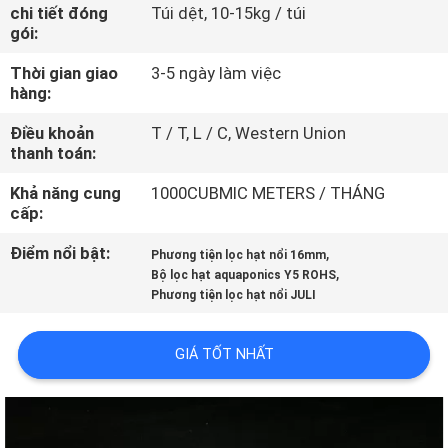
QUAN
chi tiết đóng
Túi dệt, 10-15kg / túi
gói:
NHÀ
Thời gian giao
3-5 ngày làm việc
MÁY
hàng:
Điều khoản
T / T, L / C, Western Union
KIỂM
thanh toán:
SOÁT
Khả năng cung
1000CUBMIC METERS / THÁNG
CHẤT
cấp:
LƯỢNG
Điểm nổi bật:
,
Phương tiện lọc hạt nổi 16mm
,
Bộ lọc hạt aquaponics Y5 ROHS
Phương tiện lọc hạt nổi JULI
LIÊN
HỆ
GIÁ TỐT NHẤT
VỚI
CHÚNG