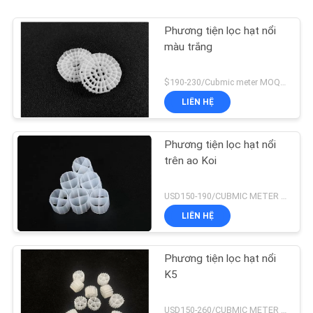
Phương tiện lọc hạt nổi
màu trắng
$190-230/Cubmic meter MOQ:1CubmicMeter
LIÊN HỆ
Phương tiện lọc hạt nổi
trên ao Koi
USD150-190/CUBMIC METER MOQ:1CubmicMeter
LIÊN HỆ
Phương tiện lọc hạt nổi
K5
USD150-260/CUBMIC METER MOQ:1CubmicMeter