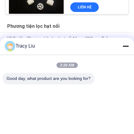
LIÊN HỆ
Phương tiện lọc hạt nổi
Y5 Biofilm Phương tiện lọc hạt nổi 16mmX10mm Trắng
Tracy Liu
Phương tiện lọc sinh học di chuyển màu trắng 0,96g / Cm3 cho
hệ thống Ras
2:20 AM
Nuôi cấy màng sinh học PE05 Phương tiện lọc hạt nổi 900m2 /
m3
Good day, what product are you looking for?
Danh mục phổ biến
Tất cả
các
Phương Tiện Lọc 
MBBR Bio Media
Sinh Học MBBR
Phương Tiện Lọc 
MBBR Carrier Media
MBBR