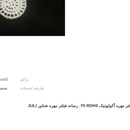
تراکم:
.98g / cm3
طریقه استفاده:
تصفی
تر مهره آکواپونیک Y5 ROHS
رسانه فیلتر مهره شناور JULI
,