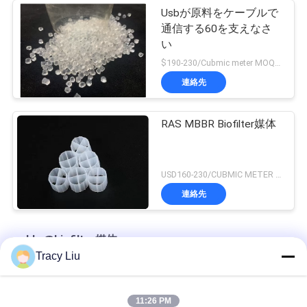
Usbが原料をケーブルで
通信する60を支えなさ
い
$190-230/Cubmic meter MOQ:1CubmicMeter
連絡先
RAS MBBR Biofilter媒体
USD160-230/CUBMIC METER MOQ:1CubmicMeter
連絡先
mbbrのbiofilter媒体
Tracy Liu
16x10mm 6つの部屋MBBR Biofilter媒体の廃水のクリーニング
11:26 PM
25X4mmの水産養殖生物フィルター池の表面積