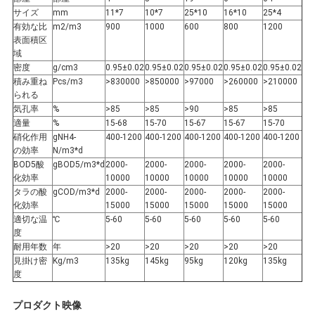
イ
サイズ
mm
11*7
10*7
25*10
16*10
25*4
バ
有効な比
m2/m3
900
1000
600
800
1200
表面積区
域
シ
密度
g/cm3
0.95±0.02
0.95±0.02
0.95±0.02
0.95±0.02
0.95±0.02
積み重ね
Pcs/m3
>830000
>850000
>97000
>260000
>210000
ー
られる
気孔率
%
>85
>85
>90
>85
>85
ポ
適量
%
15-68
15-70
15-67
15-67
15-70
硝化作用
gNH4-
400-1200
400-1200
400-1200
400-1200
400-1200
の効率
N/m3*d
リ
BOD5酸
gBOD5/m3*d
2000-
2000-
2000-
2000-
2000-
化効率
10000
10000
10000
10000
10000
シ
タラの酸
gCOD/m3*d
2000-
2000-
2000-
2000-
2000-
化効率
15000
15000
15000
15000
15000
ー
適切な温
℃
5-60
5-60
5-60
5-60
5-60
度
耐用年数
年
>20
>20
>20
>20
>20
見掛け密
Kg/m3
135kg
145kg
95kg
120kg
135kg
度
プロダクト映像