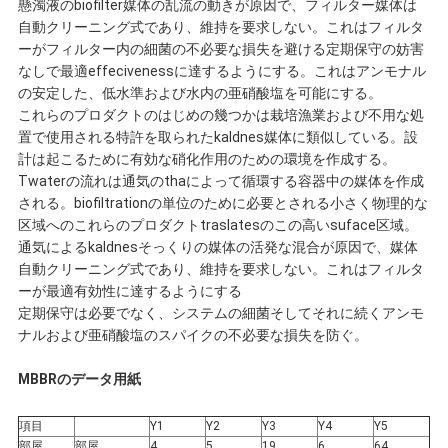
懸濁液のbiofilter媒体の乱流の動きが原因で、フィルター媒体は
く
自動クリーニング式であり、維持を要求しない。これはフィルタ
ーがフィルター内の細菌の不必要な損失を避ける定期保守の妨害
だ
なしで最適effecivenessに達するようにする。これはアンモナル
の安定した、低水準および水内の亜硝酸塩を可能にする。
さ
これらのプロダクトのはじめの幾つかは栽培漁業および不用な処
置で使用される特許を取られたkaldnes媒体に類似している。設
い
計は起こるために有効な硝化作用のための環境を作成する。
Twaterの流れは通気のthaによって循環する容器中の媒体を作成
される。biofiltrationの単位のために必要とされる小さく物理的な
区域へのこれらのプロダクトtraslatesのこの高いsuface区域。
地
通気によるkaldnesそっくりの媒体の活発な混合が原因で、媒体
自動クリーニング式であり、維持を要求しない。これはフィルタ
図
ーが最適有効性に達するようにする
定期保守は必要でなく、システムの細菌そしてそれに続くアンモ
ナルおよび亜硝酸塩のスパイクの不必要な損失を防ぐ。
プ
MBBRのデータ用紙
ラ
項目
Y1
Y2
Y3
Y4
Y5
部屋
部屋
4
5
19
6
64