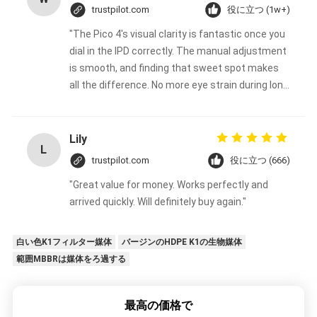
trustpilot.com
役に立つ (1w+)
"The Pico 4's visual clarity is fantastic once you
dial in the IPD correctly. The manual adjustment
is smooth, and finding that sweet spot makes
all the difference. No more eye strain during long
sessions. Highly recommend taking the time to
set it up properly!""The Pico 4's visual clarity is
fantastic once you dial in the IPD correctly. The
Lily
L
manual adjustment is smooth, and finding that
trustpilot.com
役に立つ (666)
sweet spot makes all the difference. No more
"Great value for money. Works perfectly and
eye strain during long sessions. Highly
arrived quickly. Will definitely buy again."
recommend taking the time to set it up
properly!""The Pico 4's visual clarity is fantastic
once you dial in the IPD correctly. The manual
白い色K1フィルター媒体
バージンのHDPE K1の生物媒体
adjustment is smooth, and finding that sweet
範囲MBBRは媒体をろ過する
spot makes all the difference. No more eye
strain during long sessions. Highly recommend
最高の価格で
taking the time to set it up properly!""The Pico