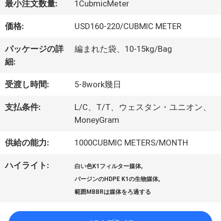
最小注文数量:
1CubmicMeter
た
価格:
USD160-220/CUBMIC METER
ち
パッケージの詳
編まれた袋、10-15kg/Bag
に
細:
つ
受渡し時間:
5-8work幾日
い
支払条件:
L/C、T/T、ウェスタン・ユニオン、
MoneyGram
て
供給の能力:
1000CUBMIC METERS/MONTH
工
ハイライト:
,
白い色K1フィルター媒体
,
バージンのHDPE K1の生物媒体
場
範囲MBBRは媒体をろ過する
ツ