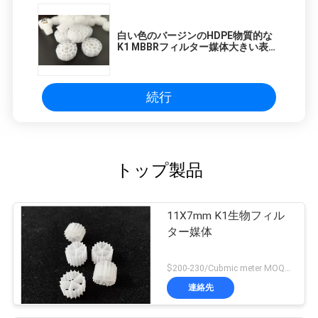
4's visual clarity is fantastic once you dial in the
IPD correctly. The manual adjustment is
白い色のバージンのHDPE物質的な
smooth, and finding that sweet spot makes all
K1 MBBRフィルター媒体大きい表面
the difference. No more eye strain during long
積
sessions. Highly r
続行
トップ製品
11X7mm K1生物フィル
ター媒体
$200-230/Cubmic meter MOQ:1CubmicMeter
連絡先