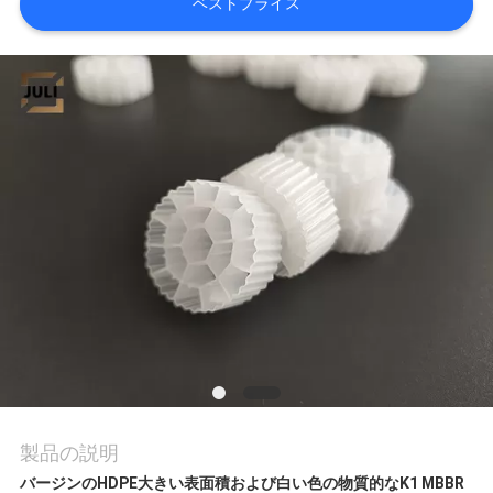
ベストプライス
ア
ー
品
質
管
理
連
絡
製品の説明
く
バージンのHDPE大きい表面積および白い色の物質的なK1 MBBR