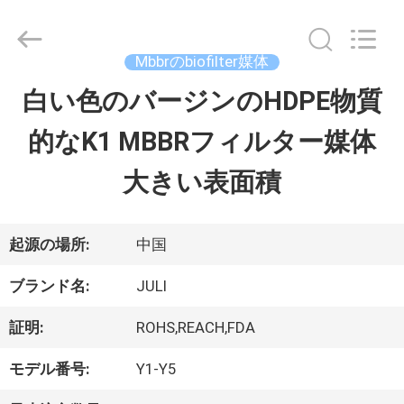
2021
-
2026
Tongxiang
Mbbrのbiofilter媒体
LuoX
Plastic
白い色のバージンのHDPE物質
家
CO.,LTD.
All
的なK1 MBBRフィルター媒体
へ
Rights
Reserved.
Developed
大きい表面積
by
ECER
製
品
起源の場所:
中国
ブランド名:
JULI
わ
証明:
ROHS,REACH,FDA
た
モデル番号:
Y1-Y5
し