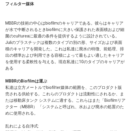
フィルター媒体
だ
さ
MBBRの技術の中心はbiofilmのキャリアである。彼らはキャリア
が水で中断されるときbiofilmに大きい保護された表面積および細
い
菌のcultureaに最適の条件を提供するように設計されている。
Juliのプラスチックは複数のタイプの別の形、サイズおよび表面
積のキャリアを開発した。これは私達に廃水の特徴、前処理、排
出の標準および利用できる容積によって最もよい適したキャリア
引
を使用する柔軟性を与える。現在私達に10のタイプのキャリアが
ある
金
MBBRのBiofilmは運ぶ
を
私達は立方メートルでbiofilter媒体の範囲を、このプロダクト販
売される供給する。これらのプロダクトは流動性にされるか、ま
求
たは移動床タンク システムに適する。これらはまた「Biofilmリア
クター（MBBR） 「システムと呼ばれ、水および廃水の処置のた
め
めに使用される。
て
乱れによる自浄式: