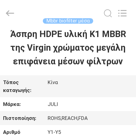
Tongxiang
LuoX
Plastic
CO.,LTD.
Mbbr biofilter μέσα
All
Rights
Άσπρη HDPE υλική K1 MBBR
ΣΠΊΤΙ
Reserved.
Developed
by
της Virgin χρώματος μεγάλη
ECER
ΠΡΟΪΌΝΤΑ
επιφάνεια μέσων φίλτρων
ΣΧΕΤΙΚΆ
Τόπος
Κίνα
καταγωγής:
ΜΕ
Μάρκα:
JULI
ΕΜΆΣ
Πιστοποίηση:
ROHS,REACH,FDA
ΕΠΙΣΚΕΨΉ
Αριθμό
Y1-Y5