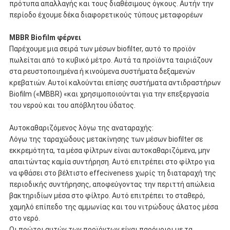
πρότυπα απαλλαγής και τους διαθέσιμους όγκους. Αυτήν την
περίοδο έχουμε δέκα διαφορετικούς τύπους μεταφορέων
MBBR Biofilm φέρνει
Παρέχουμε μια σειρά των μέσων biofilter, αυτό το προϊόν
πωλείται από το κυβικό μέτρο. Αυτά τα προϊόντα ταιριάζουν
στα ρευστοποιημένα ή κινούμενα συστήματα δεξαμενών
κρεβατιών. Αυτοί καλούνται επίσης συστήματα αντιδραστήρων
Biofilm («MBBR) «και χρησιμοποιούνται για την επεξεργασία
του νερού και του απόβλητου ύδατος.
Αυτοκαθαριζόμενος λόγω της αναταραχής:
Λόγω της ταραχώδους μετακίνησης των μέσων biofilter σε
εκκρεμότητα, τα μέσα φίλτρων είναι αυτοκαθαριζόμενα, μην
απαιτώντας καμία συντήρηση. Αυτό επιτρέπει στο φίλτρο για
να φθάσει στο βέλτιστο effeciveness χωρίς τη διαταραχή της
περιοδικής συντήρησης, αποφεύγοντας την περιττή απώλεια
βακτηριδίων μέσα στο φίλτρο. Αυτό επιτρέπει το σταθερό,
χαμηλό επίπεδο της αμμωνίας και του νιτρώδους άλατος μέσα
στο νερό.
Οι πρώτοι αυτών των προϊόντων είναι παρόμοιοι με τα