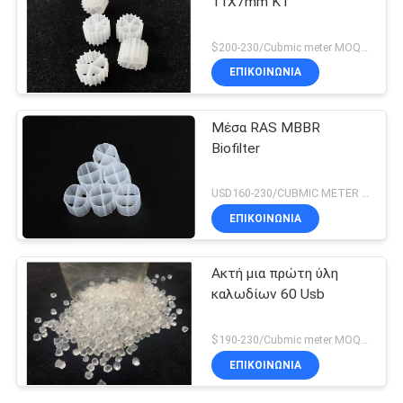
11X7mm K1
$200-230/Cubmic meter MOQ:1CubmicMeter
ΕΠΙΚΟΙΝΩΝΙΑ
Μέσα RAS MBBR
Biofilter
USD160-230/CUBMIC METER MOQ:1CubmicMeter
ΕΠΙΚΟΙΝΩΝΙΑ
Ακτή μια πρώτη ύλη
καλωδίων 60 Usb
$190-230/Cubmic meter MOQ:1CubmicMeter
ΕΠΙΚΟΙΝΩΝΙΑ