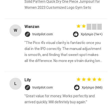
Solid Pattern Quick Dry One Piece Jumpsuit for
Women 2023 Customized Logo Gym Sets
Wanzan
W
trustpilot.com
Χρήσιμο (1w+)
"The Pico 4's visual clarity is fantastic once you
dial in the IPD correctly. The manual adjustment
is smooth, and finding that sweet spot makes
all the difference. No more eye strain during long
sessions. Highly recommend taking the time to
set it up properly!""The Pico 4's visual clarity is
fantastic once you dial in the IPD correctly. The
Lily
L
manual adjustment is smooth, and finding that
trustpilot.com
Χρήσιμο (666)
sweet spot makes all the difference. No more
"Great value for money. Works perfectly and
eye strain during long sessions. Highly
arrived quickly. Will definitely buy again."
recommend taking the time to set it up
properly!""The Pico 4's visual clarity is fantastic