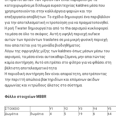
κατοχυρωμένα με δίπλωμα ευρεσιτεχνίας kaldnes μέσα που
χρησιμοποιούνται στην καλλιέργεια ψαριών και την
επεξεργασία αποβλήτων. Το σχέδιο δημιουργεί ένα περιβάλλον
για την αποτελεσματική νιτροποίηση για να πραγματοποιηθεί.
Η ροή Twater δημιουργείται από το tha αερισμού κυκλοφορεί
τα μέσα σε όλο το σκάφος. Αυτή η υψηλή περιοχή suface
αυτών των προϊόντων traslates σε μια μικρή φυσική περιοχή
που απαιτείται για τη μονάδα βιοδιηθήματος.
Λόγω της σφριγηλής μίξης των kaldnes-όπως μέσων μέσω του
αερισμού, τα μέσα είναι αυτοκαθαριζόμενα, μην απαιτώντας
καμία συντήρηση. Αυτό επιτρέπει στο φίλτρο για να φθάσει στη
βέλτιστη αποτελεσματικότητα
Η περιοδική συντήρηση δεν είναι απαραίτητη, αποτρέποντας
την περιττή απώλεια βακτηριδίων και επόμενων ακίδων
αμμωνίας και νιτρώδους άλατος στο σύστημα.
Φύλλο στοιχείων MBBR
ΣΤΟΙΧΕΙΟ
Y1
Y2
Y3
Y4
Y5
Δωμάτια
δωμάτια
4
5
19
6
64