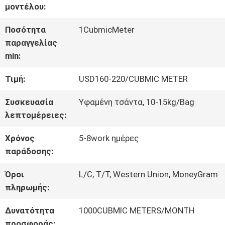
μοντέλου:
ΕΡΓΟΣΤΑΣΊΟΥ
Ποσότητα
1CubmicMeter
παραγγελίας
ΈΛΕΓΧΟΣ
min:
ΠΟΙΌΤΗΤΑΣ
Τιμή:
USD160-220/CUBMIC METER
Συσκευασία
Υφαμένη τσάντα, 10-15kg/Bag
ΕΠΙΚΟΙΝΩΝΉΣΤΕ
λεπτομέρειες:
ΜΑΖΊ
Χρόνος
5-8work ημέρες
ΜΑΣ
παράδοσης:
Όροι
L/C, T/T, Western Union, MoneyGram
πληρωμής:
ΖΗΤΉΣΤΕ
Δυνατότητα
1000CUBMIC METERS/MONTH
ΜΙΑ
προσφοράς: