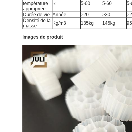
température
5-60
5-60
5-
℃
appropriée
Durée de vie
Année
>20
>20
>2
Densité de la
Kg/m3
135kg
145kg
95
masse
Images de produit