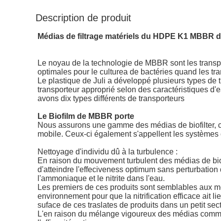
Description de produit
Médias de filtrage matériels du HDPE K1 MBBR de 
Le noyau de la technologie de MBBR sont les transpor
optimales pour le culturea de bactéries quand les tr
Le plastique de Juli a développé plusieurs types de tra
transporteur approprié selon des caractéristiques d
avons dix types différents de transporteurs
Le Biofilm de MBBR porte
Nous assurons une gamme des médias de biofilter, ce 
mobile. Ceux-ci également s'appellent les systèmes 
Nettoyage d'individu dû à la turbulence :
En raison du mouvement turbulent des médias de biofil
d'atteindre l'effeciveness optimum sans perturbation d
l'ammoniaque et le nitrite dans l'eau.
Les premiers de ces produits sont semblables aux méd
environnement pour que la nitrification efficace ait l
suface de ces traslates de produits dans un petit secte
L'en raison du mélange vigoureux des médias comme ka