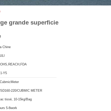
e
ge grande superficie
e
a Chine
ULI
ROHS,REACH,FDA
1-Y5
CubmicMeter
SD160-220/CUBMIC METER
ac tissé, 10-15kg/Bag
ours 5-8work