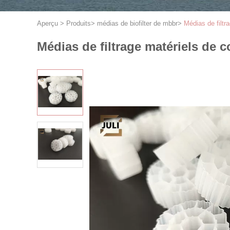
Aperçu
>
Produits
>
médias de biofilter de mbbr
>
Médias de filt
Médias de filtrage matériels de