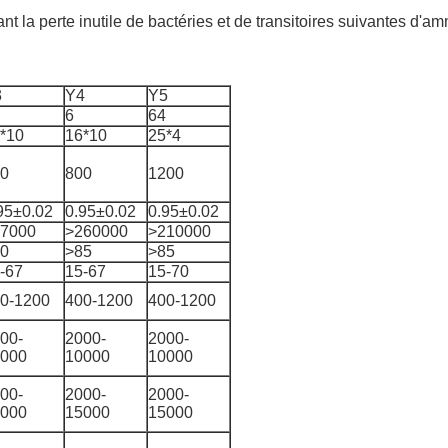
t la perte inutile de bactéries et de transitoires suivantes d'a
3
Y4
Y5
6
64
*10
16*10
25*4
0
800
1200
95±0.02
0.95±0.02
0.95±0.02
7000
>260000
>210000
0
>85
>85
-67
15-67
15-70
0-1200
400-1200
400-1200
00-
2000-
2000-
000
10000
10000
00-
2000-
2000-
000
15000
15000