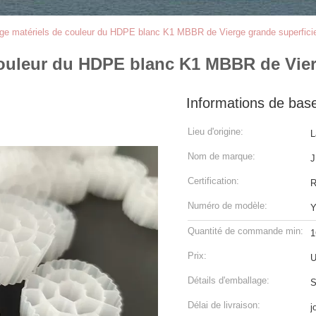
rage matériels de couleur du HDPE blanc K1 MBBR de Vierge grande superfici
 couleur du HDPE blanc K1 MBBR de Vier
Informations de bas
Lieu d'origine:
L
Nom de marque:
J
Certification:
Numéro de modèle:
Y
Quantité de commande min:
1
Prix:
U
Détails d'emballage:
S
Délai de livraison:
j