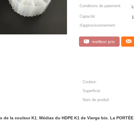
Conditions de paiement:
L
Capacité
d'approvisionnement:
meilleur prix
Couleur:
Superficie:
Nom de produit:
s de la couleur K1
Médias du HDPE K1 de Vierge bio
La PORTÉE 
,
,