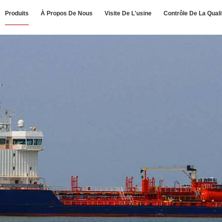
Produits
À Propos De Nous
Visite De L'usine
Contrôle De La Quali