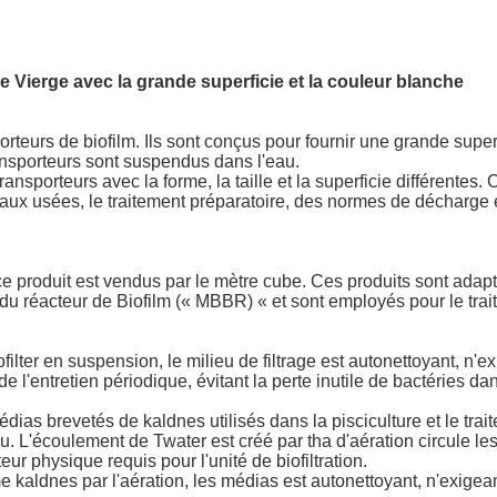
Vierge avec la grande superficie et la couleur blanche
teurs de biofilm. Ils sont conçus pour fournir une grande superf
ansporteurs sont suspendus dans l'eau.
nsporteurs avec la forme, la taille et la superficie différentes. Ce
'eaux usées, le traitement préparatoire, des normes de décharge
produit est vendus par le mètre cube. Ces produits sont adapté
du réacteur de Biofilm (« MBBR) « et sont employés pour le trai
ter en suspension, le milieu de filtrage est autonettoyant, n'ex
e l'entretien périodique, évitant la perte inutile de bactéries dan
ias brevetés de kaldnes utilisés dans la pisciculture et le tra
ieu. L'écoulement de Twater est créé par tha d'aération circule l
ur physique requis pour l'unité de biofiltration.
ldnes par l'aération, les médias est autonettoyant, n'exigeant 