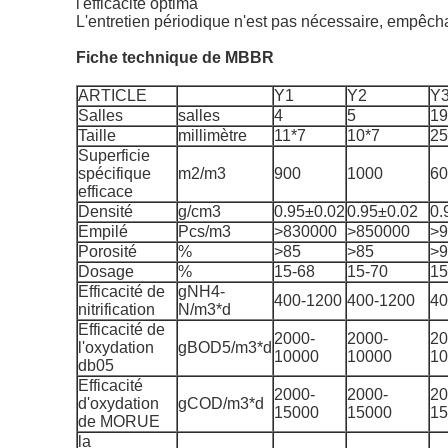
l'efficacité optima
L'entretien périodique n'est pas nécessaire, empêchan
Fiche technique de MBBR
ARTICLE
Y1
Y2
Y
Salles
salles
4
5
19
Taille
millimètre
11*7
10*7
25
Superficie
spécifique
m2/m3
900
1000
60
efficace
Densité
g/cm3
0.95±0.02
0.95±0.02
0.
Empilé
Pcs/m3
>830000
>850000
>9
Porosité
%
>85
>85
>9
Dosage
%
15-68
15-70
15
Efficacité de
gNH4-
400-1200
400-1200
40
nitrification
N/m3*d
Efficacité de
2000-
2000-
20
l'oxydation
gBOD5/m3*d
10000
10000
10
db05
Efficacité
2000-
2000-
20
d'oxydation
gCOD/m3*d
15000
15000
15
de MORUE
la