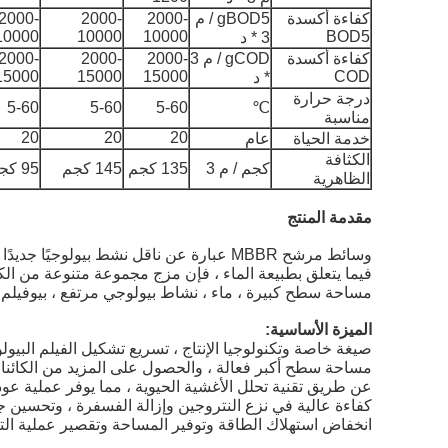
كفاءة أكسدة
gBOD5 / م
2000-
2000-
2000-
10000
10000
10000
BOD5
3 * د
كفاءة أكسدة
gCOD / م 3
2000-
2000-
2000-
15000
15000
15000
COD
* د
درجة حرارة
5-60
5-60
5-60
℃
مناسبة
20
20
20
خدمة الحياة
عام
الكثافة
كجم / م 3
135 كجم
145 كجم
95 كجم
الظاهرية
مقدمة المنتج
وسائط مرشح MBBR عبارة عن ناقل نشط بيولوجيًا جديدًا ، وهو يعتمد على الصيغة العلمية
فيما يتعلق بطبيعة الماء ، فإن مزج مجموعة متنوعة من الكا
مساحة سطح كبيرة ، ماء ، نشاط بيولوجي مرتفع ، بيوفيلم سري
الميزة الأساسية:
صيغة خاصة وتكنولوجيا الإنتاج ، تسريع تشكيل الفيلم البيول
مساحة سطح أكبر فعالة ، والحصول على المزيد من الكائنات 
عن طريق تقنية تحلل الأغشية الحيوية ، مما يوفر عملية عودة
كفاءة عالية في نزع النتروجين وإزالة الفسفرة ، وتحسين جو
انخفاض استهلاك الطاقة وتوفير المساحة وتقصير عملية التك