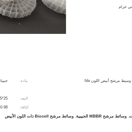
أحواض السمك المقاومة للصدمات MBBR وسيط مرشح أبيض اللون fda
مادة:
حبيبات hdpe ا
البعد:
25*4,25*10,11*7,10*7
كثافة:
0.94-0.98
وسائط مرشح MBBR الحبيبية
وسائط مرشح Biocell ذات اللون الأبيض
,
,