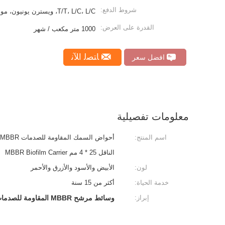
شروط الدفع:
T/T، L/C، L/C، ويسترن يونيون، موني جرام
القدرة على العرض:
1000 متر مكعب / شهر
ﺎﺘﺼﻟ ﺍﻶﻧ
افضل سعر
معلومات تفصيلية
اسم المنتج:
الناقل 25 * 4 مم MBBR Biofilm Carrier
لون:
الأبيض والأسود والأزرق والأحمر
خدمة الحياة:
أكثر من 15 سنة
إبراز:
وسائط مرشح MBBR المقاومة للصدمات