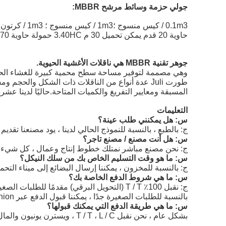
جولي
حزمة وسائط مرشح MBBR:
0.1m3 / كيس منسوج ؛1m3 / كيس منسوج ؛ 1m3 / كرتون.
حاوية 20 قدم يمكن تحميل 30 م 3.40HC حمولة حاوية 70 م 3
جوهر تقنية MBBR هي ناقلات الأغشية الحيوية.
وهي مصممة لتوفير مساحة سطح محمية كبيرة للغشاء الحيوي 
طورت Juli عدة أنواع من الناقلات ذات الشكل وا
المسبقة ومعايير التفريغ والكميات المتاحة.حاليًا لدينا عش
التعليمات
س: هل يمكنني طلب عينة؟
ج: بالطبع ، بالنسبة للنموذج الحالي لدينا ، يود مصنعنا تق
س: هل أنت مصنع / مصنع تاجر؟
ج: نحن مصنع مباشر نمتلك خطوط إنتاج وعمال ، كل شيء مر
س: ما هو وقت التسليم الخاص بك من سلك النيكل؟
ج: بالنسبة للمخزون ، يمكننا إرسال البضائع إلى ميناء التحميل في غضون 7 أيام بعد استلام الودائع الخاصة بك. لفترة الإنتاج ، عادة ما تحتاج إلى حوالي 15 يو
س: ما هي شروط الدفع الخاصة بك؟
ج: نقبل 100٪ T / T (التحويل البرقي) مقدمًا للطلبات الصغيرة (القيمة أقل من 2000 دولار أمريكي). بالنسبة لبعض الطلبات الكبيرة ، يمكننا قبول إيداع 30٪ ، رصيد 70٪ قبل الشحن.
بالنسبة للطلبات الصغيرة جدًا ، يمكننا قبول الدفع عبر Western union.نحن نبذل قصارى جهدنا لمطابقة الطلب الخاص بك.
س: ما هي طريقة الدفع التي يمكنك قبولها؟
بشكل عام ، نحن نقبل T / T ، L / C ، ويسترن يونيون والمال غرام.