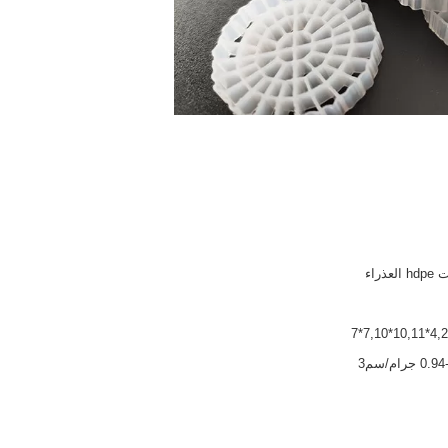
لعذراء
 جرام/سم3