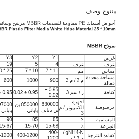
منتوج وصف
أحواض أسماك PE مقاومة للصدمات MBBR مرشح وسائط بيضاء اللون FDA الناقل 25 * 4 مللي متر MBBR Biofilm الناقل
BR Plastic Filter Media White Hdpe Material 25 * 10mm
نموذج MBBR
Y3
Y2
Y1
غرض
19
5
4
غرف
غرف
25 * 10
10 * 7
11 * 7
مقاس
مم
مساحة محددة
م 2 / م 3
900
1000
600
فعالة
0.95 ±
كثافة
ز / سم 3
0.95 ± 0.02
0.95 ± 0.02
0.02
أجهزة
830000
850000 ين
مرصوصة
الكمبيوتر / م
ين ياباني
ياباني
ياباني
3
90
85
85
المسامية
٪
15-67
15-70
15-68
الجرعة
٪
400-
gNH4-N /
-1200
400-1200
كفاءة النترجة
1200
م 3 * د