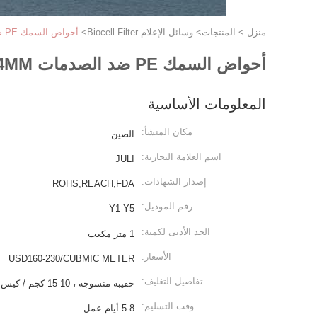
منزل
>
المنتجات
>
وسائل الإعلام Biocell Filter
>
أحواض السمك PE ضد الصدمات MBBR Filter Media White Color Fda Carrier 25x4MM
أحواض السمك PE ضد الصدمات MBBR Filter Media White Color Fda Carrier 25x4MM
المعلومات الأساسية
مكان المنشأ:
الصين
اسم العلامة التجارية:
JULI
إصدار الشهادات:
ROHS,REACH,FDA
رقم الموديل:
Y1-Y5
الحد الأدنى لكمية:
1 متر مكعب
الأسعار:
USD160-230/CUBMIC METER
تفاصيل التغليف:
حقيبة منسوجة ، 10-15 كجم / كيس
وقت التسليم:
5-8 أيام عمل