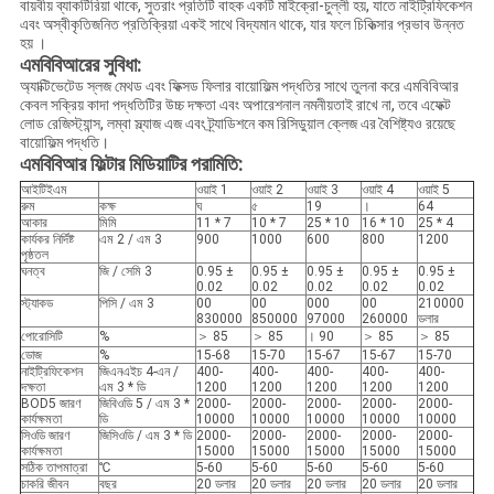
বায়বীয় ব্যাকটিরিয়া থাকে, সুতরাং প্রতিটি বাহক একটি মাইক্রো-চুল্লী হয়, যাতে নাইট্রিফিকেশন
এবং অস্বীকৃতিজনিত প্রতিক্রিয়া একই সাথে বিদ্যমান থাকে, যার ফলে চিকিত্সার প্রভাব উন্নত
হয় ।
এমবিবিআরের সুবিধা:
অ্যাক্টিভেটেড স্লজ মেথড এবং ফিক্সড ফিলার বায়োফিল্ম পদ্ধতির সাথে তুলনা করে এমবিবিআর
কেবল সক্রিয় কাদা পদ্ধতিটির উচ্চ দক্ষতা এবং অপারেশনাল নমনীয়তাই রাখে না, তবে এফেক্ট
লোড রেজিস্ট্যান্স, লম্বা স্ল্যাজ এজ এবং ট্র্যাডিশনে কম রিসিডুয়াল ক্লেজ এর বৈশিষ্ট্যও রয়েছে
বায়োফিল্ম পদ্ধতি।
এমবিবিআর ফিল্টার মিডিয়াটির পরামিতি:
আইটিইএম
ওয়াই 1
ওয়াই 2
ওয়াই 3
ওয়াই 4
ওয়াই 5
রুম
কক্ষ
ঘ
৫
19
।
64
আকার
মিমি
11 * 7
10 * 7
25 * 10
16 * 10
25 * 4
কার্যকর নির্দিষ্ট
এম 2 / এম 3
900
1000
600
800
1200
পৃষ্ঠতল
ঘনত্ব
জি / সেমি 3
0.95 ±
0.95 ±
0.95 ±
0.95 ±
0.95 ±
0.02
0.02
0.02
0.02
0.02
স্ট্যাকড
পিসি / এম 3
00
00
000
00
210000
830000
850000
97000
260000
ডলার
পোরোসিটি
%
＞ 85
＞ 85
। 90
＞ 85
＞ 85
ডোজ
%
15-68
15-70
15-67
15-67
15-70
নাইট্রিফিকেশন
জিএনএইচ 4-এন /
400-
400-
400-
400-
400-
দক্ষতা
এম 3 * ডি
1200
1200
1200
1200
1200
BOD5 জারণ
জিবিওডি 5 / এম 3 *
2000-
2000-
2000-
2000-
2000-
কার্যক্ষমতা
ডি
10000
10000
10000
10000
10000
সিওডি জারণ
জিসিওডি / এম 3 * ডি
2000-
2000-
2000-
2000-
2000-
কার্যক্ষমতা
15000
15000
15000
15000
15000
সঠিক তাপমাত্রা
℃
5-60
5-60
5-60
5-60
5-60
চাকরি জীবন
বছর
20 ডলার
20 ডলার
20 ডলার
20 ডলার
20 ডলার