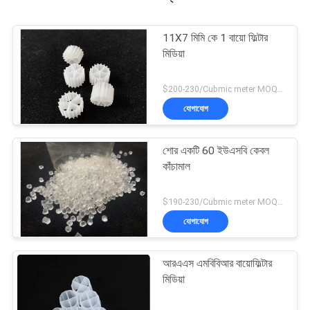
11X7 মিমি কে 1 বায়ো ফিল্টার
মিডিয়া
$200-230/Cubmic meter MOQ:1CubmicMeter
যোগাযোগ
শোর একটি 60 ইউএসবি কেবল
কাঁচামাল
$190-230/Cubmic meter MOQ:1CubmicMeter
যোগাযোগ
আরএএস এমবিবিআর বায়োফিল্টার
মিডিয়া