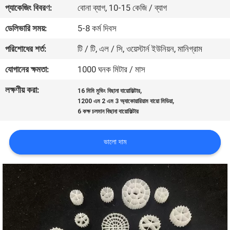
প্যাকেজিং বিবরণ:
বোনা ব্যাগ, 10-15 কেজি / ব্যাগ
নিয়ন্ত্রণ
ডেলিভারি সময়:
5-8 কর্ম দিবস
আমাদের
পরিশোধের শর্ত:
টি / টি, এল / সি, ওয়েস্টার্ন ইউনিয়ন, মানিগ্রাম
সাথে
যোগানের ক্ষমতা:
1000 ঘনক মিটার / মাস
যোগাযোগ
লক্ষণীয় করা:
,
16 মিমি মুভিং বিছানা বায়োফিল্টার
,
1200 এম 2 এম 3 অ্যাকোয়ারিয়াম বায়ো মিডিয়া
একটি
6 কক্ষ চলমান বিছানা বায়োফিল্টার
উদ্ধৃতি
ভালো দাম
অনুরোধ
করুন
সাইট
ম্যাপ