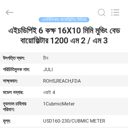
LuoX
Plastic
CO.,LTD.
All
Rights
এমবিবিআর বায়োফিল্টার মিডিয়া
Reserved.
Developed
by
এইচডিপিই 6 কক্ষ 16X10 মিমি মুভিং বেড
বাড়ি
ECER
বায়োফিল্টার 1200 এম 2 / এম 3
পণ্য
উৎপত্তি স্থল:
চীন
আমাদের
পরিচিতিমুলক নাম:
JULI
সম্বন্ধে
সাক্ষ্যদান:
ROHS,REACH,FDA
মডেল নম্বার:
ওয়াই 4
কারখানা
ন্যূনতম চাহিদার
1CubmicMeter
পরিদর্শন
পরিমাণ:
মূল্য:
USD160-230/CUBMIC METER
গুণমান