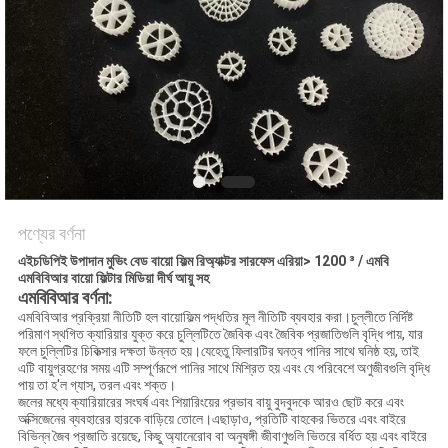
গোপনীয়তা
নীতি
পণ্যের বর্ণনা
এইচডিপিই উপাদান মুভিং বেড বায়ো ফিল্ম রিঅ্যাক্টর সারফেস এরিয়া> 1200 ³ / এমবি
এমবিবিআর বায়ো ফিল্টার মিডিয়া দীর্ঘ আয়ু সহ
এমবিবিআর বর্ণনা:
এমবিবিআর প্রক্রিয়া নীতিটি হল বায়োফিল্ম পদ্ধতির মূল নীতিটি ব্যবহার করা।চুল্লীতে নির্দিষ্ট
পরিমাণ স্থগিত ক্যারিয়ার যুক্ত করে চুল্লিটিতে জৈবিক এবং জৈবিক প্রজাতিগুলি বৃদ্ধি পায়, যার
ফলে চুল্লিটির চিকিত্সার দক্ষতা উন্নত হয়।যেহেতু ফিলারটির ঘনত্ব পানির সাথে ঘনিষ্ঠ হয়, তাই
এটি বায়ুগ্রহণের সময় এটি সম্পূর্ণরূপে পানির সাথে মিশ্রিত হয় এবং যে পরিবেশে অণুজীবগুলি বৃদ্ধি
পায় তা হ'ল গ্যাস, তরল এবং শক্ত।
জলের মধ্যে ক্যারিয়ারের সংঘর্ষ এবং শিয়ারিংয়ের প্রভাব বায়ু বুদবুদকে আরও ছোট করে এবং
অক্সিজেনের ব্যবহারের হারকে বাড়িয়ে তোলে।এছাড়াও, প্রতিটি বাহকের ভিতরে এবং বাইরে
বিভিন্ন জৈব প্রজাতি রয়েছে, কিছু অ্যানেরোব বা অনুষঙ্গী জীবাণুগুলি ভিতরে বর্ধিত হয় এবং বাইরে