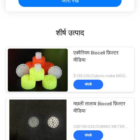
जारी रखें
शीर्ष उत्पाद
एक्वैरियम Biocell फ़िल्टर
मीडिया
$190-230/Cubmic meter MOQ:1CubmicMeter
संपर्क
मछली तालाब Biocell फ़िल्टर
मीडिया
USD180-220/CUBMIC METER MOQ:1CubmicMeter
संपर्क