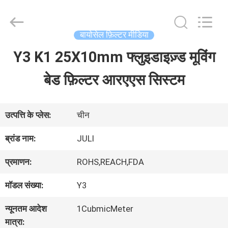
Tongxiang
LuoX
Plastic
CO.,LTD.
बायोसेल फ़िल्टर मीडिया
All
Rights
Y3 K1 25X10mm फ्लुइडाइज़्ड मूविंग
घर
Reserved.
Developed
by
बेड फ़िल्टर आरएएस सिस्टम
ECER
उत्पाद
उत्पत्ति के प्लेस:
चीन
हमारे
ब्रांड नाम:
JULI
बारे
प्रमाणन:
ROHS,REACH,FDA
में
मॉडल संख्या:
Y3
न्यूनतम आदेश
1CubmicMeter
कारखाने
मात्रा: