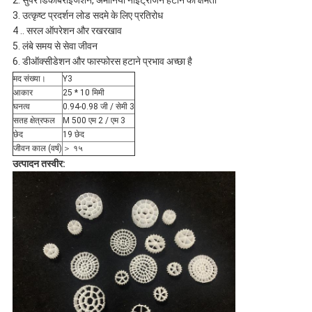
2. सुपर डिकार्बराइजेशन, अमोनिया नाइट्रोजन हटाने की क्षमता
3. उत्कृष्ट प्रदर्शन लोड सदमे के लिए प्रतिरोध
4 .. सरल ऑपरेशन और रखरखाव
5. लंबे समय से सेवा जीवन
6. डीऑक्सीडेशन और फास्फोरस हटाने प्रभाव अच्छा है
मद संख्या।
Y3
आकार
25 * 10 मिमी
घनत्व
0.94-0.98 जी / सेमी 3
सतह क्षेत्रफल
M 500 एम 2 / एम 3
छेद
19 छेद
जीवन काल (वर्ष)
＞ १५
उत्पादन तस्वीर: