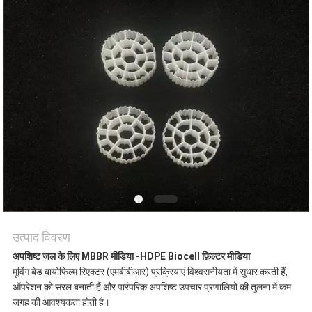
मांगें
साइटमैप
गोपनीयता
नीति
उत्पाद विवरण
अपशिष्ट जल के लिए MBBR मीडिया -HDPE Biocell फ़िल्टर मीडिया
मूविंग बेड बायोफिल्म रिएक्टर (एमबीबीआर) प्रक्रियाएं विश्वसनीयता में सुधार करती हैं,
ऑपरेशन को सरल बनाती हैं और पारंपरिक अपशिष्ट उपचार प्रणालियों की तुलना में कम
जगह की आवश्यकता होती है।