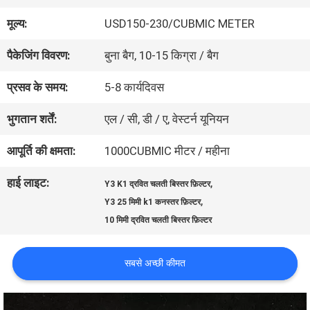
का
मूल्य:
USD150-230/CUBMIC METER
दौरा
पैकेजिंग विवरण:
बुना बैग, 10-15 किग्रा / बैग
प्रसव के समय:
5-8 कार्यदिवस
गुणवत्ता
भुगतान शर्तें:
एल / सी, डी / ए, वेस्टर्न यूनियन
नियंत्रण
आपूर्ति की क्षमता:
1000CUBMIC मीटर / महीना
हमसे
हाई लाइट:
,
Y3 K1 द्रवित चलती बिस्तर फ़िल्टर
,
Y3 25 मिमी k1 कनस्तर फ़िल्टर
संपर्क
10 मिमी द्रवित चलती बिस्तर फ़िल्टर
करें
सबसे अच्छी कीमत
बोली