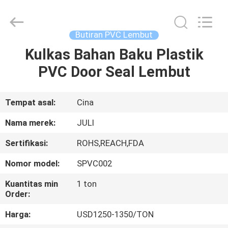
LuoX
Plastic
CO.,LTD.
All
Rights
Butiran PVC Lembut
Reserved.
Developed
by
Kulkas Bahan Baku Plastik
RUMAH
ECER
PVC Door Seal Lembut
PRODUK
Tempat asal:
Cina
TENTANG
Nama merek:
JULI
KAMI
Sertifikasi:
ROHS,REACH,FDA
Nomor model:
SPVC002
TUR
PABRIK
Kuantitas min
1 ton
Order:
Harga:
USD1250-1350/TON
KONTROL