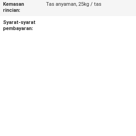
KUALITAS
Kemasan
Tas anyaman, 25kg / tas
rincian:
HUBUNGI
Syarat-syarat
pembayaran:
KAMI
SITEMAP
KEBIJAKAN
PRIVASI