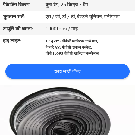
पैकेजिंग विवरण:
बुना बैग, 25 किग्रा / बैग
गुणवत्ता
भुगतान शर्तें:
एल / सी, टी / टी, वेस्टर्न यूनियन, मनीग्राम
नियंत्रण
आपूर्ति की क्षमता:
1000tons / माह
हाई लाइट:
,
1.1g cm3 पीवीसी प्लास्टिक कच्चे माल
हमसे
,
किनारे A55 पीवीसी दरवाजा गैसकेट
जीबी 15593 पीवीसी प्लास्टिक कच्चे माल
संपर्क
करें
सबसे अच्छी कीमत
बोली
मांगें
साइटमैप