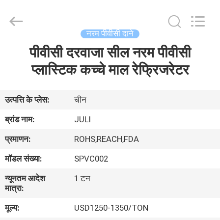
LuoX
Plastic
CO.,LTD.
All
Rights
नरम पीवीसी दाने
Reserved.
Developed
by
पीवीसी दरवाजा सील नरम पीवीसी
घर
ECER
प्लास्टिक कच्चे माल रेफ्रिजरेटर
उत्पाद
उत्पत्ति के प्लेस:
चीन
हमारे
ब्रांड नाम:
JULI
बारे
प्रमाणन:
ROHS,REACH,FDA
में
मॉडल संख्या:
SPVC002
न्यूनतम आदेश
1 टन
कारखाने
मात्रा:
का
मूल्य:
USD1250-1350/TON
दौरा